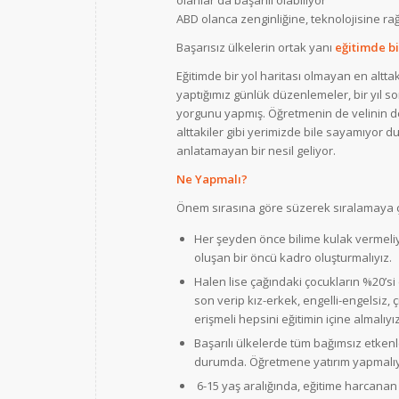
ABD olanca zenginliğine, teknolojisine rağ
Başarısız ülkelerin ortak yanı
eğitimde bi
Eğitimde bir yol haritası olmayan en alttak
yaptığımız günlük düzenlemeler, bir yıl s
yorgunu yapmış. Öğretmenin de velinin d
alttakiler gibi yerimizde bile sayamıyor 
anlatamayan bir nesil geliyor.
Ne Yapmalı?
Önem sırasına göre süzerek sıralamaya ça
Her şeyden önce bilime kulak vermeliyiz
oluşan bir öncü kadro oluşturmalıyız.
Halen lise çağındaki çocukların %20’si
son verip kız-erkek, engelli-engelsiz,
erişmeli hepsini eğitimin içine almalıyız
Başarılı ülkelerde tüm bağımsız etkenl
durumda. Öğretmene yatırım yapmalıy
6-15 yaş aralığında, eğitime harcana