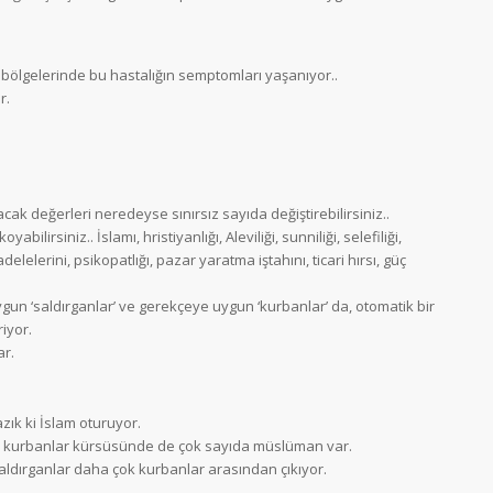
tli bölgelerinde bu hastalığın semptomları yaşanıyor..
r.
ak değerleri neredeyse sınırsız sayıda değiştirebilirsiniz..
abilirsiniz.. İslamı, hristiyanlığı, Aleviliği, sunniliği, selefiliği,
lelerini, psikopatlığı, pazar yaratma iştahını, ticari hırsı, güç
gun ‘saldırganlar’ ve gerekçeye uygun ‘kurbanlar’ da, otomatik bir
iyor.
ar.
ık ki İslam oturuyor.
e kurbanlar kürsüsünde de çok sayıda müslüman var.
ldırganlar daha çok kurbanlar arasından çıkıyor.