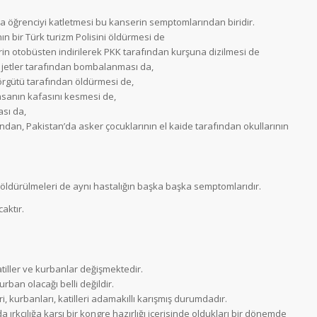
rca öğrenciyi katletmesi bu kanserin semptomlarından biridir.
n bir Türk turizm Polisini öldürmesi de
kerin otobüsten indirilerek PKK tarafından kurşuna dizilmesi de
i jetler tarafından bombalanması da,
örgütü tarafından öldürmesi de,
 insanın kafasını kesmesi de,
ası da,
ndan, Pakistan’da asker çocuklarının el kaide tarafından okullarının
 öldürülmeleri de aynı hastalığın başka başka semptomlarıdır.
aktır.
tiller ve kurbanlar değişmektedir.
urban olacağı belli değildir.
, kurbanları, katilleri adamakıllı karışmış durumdadır.
 ırkçılığa karşı bir kongre hazırlığı içerisinde oldukları bir dönemde