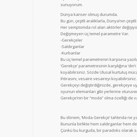
sunuyorum.
Dünya kanser olmuş durumda.
Bu gün, çeşitli aralıklarla, Dünya’nın çeşi
Her semptomda rol alan aktörler değişiyo
Değişmeyen üç temel parametre Var.
-Gerekçeler
-Saldırganlar
-Kurbanlar
Bu üç temel parametrenin karşısına yazılac
‘Gerekçe’ parametresinin karşılığına ‘din’i koy
koyabilirsiniz. Sözde Ulusal kurtuluş mücade
ihtirasını, vesaire vesaireyi koyabilirsiniz.
Gerekçeyi değiştirdiğinizde, gerekçeye uy
oyunun elemanları gibi yerlerine oturuver
Gerekçe’nin bir “moda” olma özelliği de v
Bu dönem, ‘Moda Gerekçe’ tahtında ne yaz
Bununla birlikte hem saldırganlar hem d
Çünkü bu kurguda, bir paradoks olarak sa