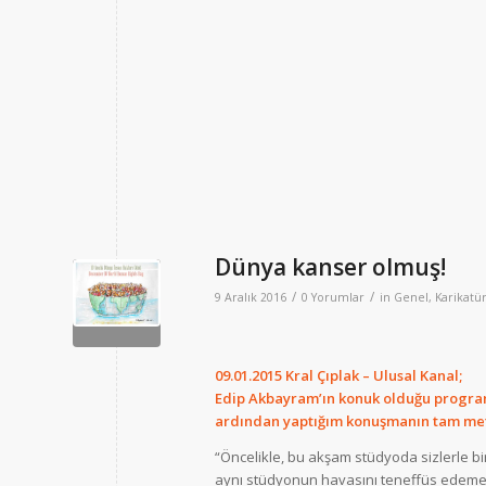
Dünya kanser olmuş!
/
/
9 Aralık 2016
0 Yorumlar
in
Genel
,
Karikatür
09.01.2015 Kral Çıplak – Ulusal Kanal;
Edip Akbayram’ın konuk olduğu progr
ardından yaptığım konuşmanın tam met
“Öncelikle, bu akşam stüdyoda sizlerle bi
aynı stüdyonun havasını teneffüs edeme