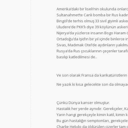
Amerika’daki bir liseli’nin okulunda onla
Sultanahmet’te Canlı bomba bir Rus kadını
Bingöl’de terhis olmuş 33 sivil giyimli as
Uludere’de PKK’lı diye 39 köylünün asker
Nijerya’da yüzlerce insanın Bogo Haram 
Ortadoğu’da Işid’ın bir yıl içinde binlerce
Sivas, Madımak Otel’de aydınların yakılm
Rusya’da Rus çocuklarının çeçenler tarafı
basılıp katledilmesi de..
Ve son olarak Fransa da karikatüristlerin
Ne yazık ki kısa gelecekte son da olmayac
Çünkü Dünya kanser olmuştur.
Hastalık her yerde aynıdır. Gerekçeler, Ka
Yarın hangi gerekçeyle kimin katil, kimin k
Bu gün hastalığın semptomları, gerekçeleri
Charlie Hebdo da öldürülen çizerler tam da