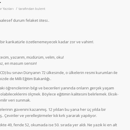
.
/
r Yazıları
tarafından
bulent
aalesef durum felaket ötesi..
 bir karikatürle özetlenemeyecek kadar zor ve vahim!.
tecim, yazarım, müdürüm, velim, oku!
suz, en masum sensin!
CD) bu sınavı Dünyanın 72 ülkesinde, o ülkelerin resmi kurumları ile
izde de Milli Eğitim Bakanlığı..
aki öğrencilerinin bilgi ve becerileri yanında onların gerçek yaşam
olabileceklerini ölçmek. Böylece eğitimin kalitesini belirlemek. Eksik-
ilir veri sunmak.
elerinin güvenini kazanmış. 12 yıldan bu yana her üç yılda bir
.. Çeviriler ve yerelleştirmeler kılı kırk yararak yapılıyor.
te 49, fende 52, okumada ise 50. sırada yer aldı. Ne yazık ki en alt