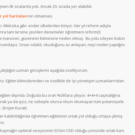
men ilk sıralarda yok. Ancak 20. sırada yer alabildi.
r yol haritaları
nın olmaması.
i -Meksika gibi- ender ülkelerden biriyiz. Her yıl reform adıyla
onra tam tersine çevrilen denemeler öğretmeni reform(!)
e inancının, güveninin bitmesine neden olmuş. Bu yolu izleyen bütün
durumdayız. Sınav odaklı, okuduğunu az anlayan, neyi neden yaptığını
lıştığım uzman görüşlerini aşağıda özetliyorum.
. Eğitim bilimcilerinden ve özellikle de ‘iyi yönetişim uzmanları’ndan
 eğitim dışında. Doğuda bu oran %36’lara çıkıyor. 4+4+4 saçmalığına
 çırak ya da işsiz, ne sebeple olursa olsun okumayan tüm potansiyele
. (Erişim Kuralı)
er kaldırıldığında öğretmen eğitiminin ortak yol olduğu ortaya çıkmış
ız.
n kaynağın optimal seviyesinin 50 bin USD olduğu yönünde ortak kanı