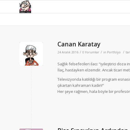
Canan Karatay
/
/
/
24 Aralık 2016
0 Yorumlar
in
Portfolyo
ta
Sağlık felsefecileri ilacı: “iyileştirici doza
İlaç, hastayken elzemdir. Ancak ticari me
Televizyonda katıldığı bir program esnası
çıkartan kahraman kadın!”
Her şeye rağmen, hala böyle bir profesörü