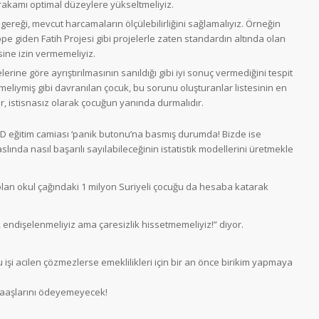
rakamı optimal düzeylere yükseltmeliyiz.
ı gereği, mevcut harcamaların ölçülebilirliğini sağlamalıyız. Örneğin
pe giden Fatih Projesi gibi projelerle zaten standardın altında olan
ine izin vermemeliyiz.
elerine göre ayrıştırılmasının sanıldığı gibi iyi sonuç vermediğini tespit
eliymiş gibi davranılan çocuk, bu sorunu oluşturanlar listesinin en
er, istisnasız olarak çocuğun yanında durmalıdır.
BD eğitim camiası ‘panik butonu’na basmış durumda! Bizde ise
lında nasıl başarılı sayılabileceğinin istatistik modellerini üretmekle
lan okul çağındaki 1 milyon Suriyeli çocuğu da hesaba katarak
endişelenmeliyiz ama çaresizlik hissetmemeliyiz!” diyor.
 işi acilen çözmezlerse emeklilikleri için bir an önce birikim yapmaya
maaşlarını ödeyemeyecek!