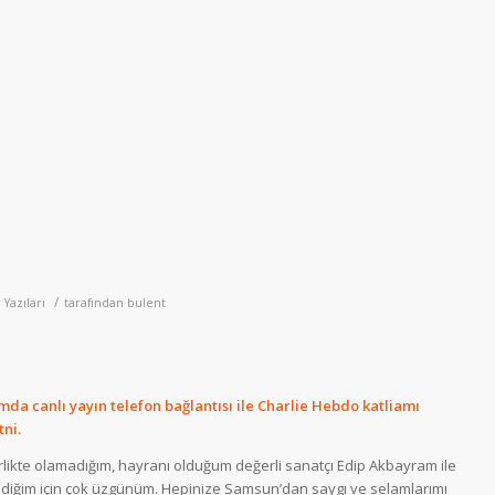
/
 Yazıları
tarafından
bulent
amda c
anlı yayın telefon bağlantısı ile Charlie Hebdo katliamı
ni.
rlikte olamadığım, hayranı olduğum değerli sanatçı Edip Akbayram ile
diğim için çok üzgünüm. Hepinize Samsun’dan saygı ve selamlarımı