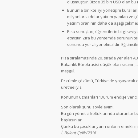
oluşmuştur. Bizde 35 bin USD olan bu 
Bununla birlikte, iyi yönetişim kurallar
milyonlarca dolar yatırım yapılan ve çö
yatırım oranının daha da aşağı çekmes
Pisa sonuçları, öğrencilerin bilgi seviy
etmiştir. Zira bu yöntemde sorunun tem
sonunda yer alıyor olmalıdır. Eğitimcil
Pisa sıralamasında 20. sırada yer alan A
Bakanlık Bürokrasisi düşük olan sıranın, as
meşgul.
Ez cümle çözümü, Türkiye’de yaşayacak o
üretmeliyiz.
Konunun uzmanları “Durum endişe verici, 
Son olarak şunu söyleleyim!.
Bu gün yönetici koltuklarında oturanlar bu
başlasınlar.
Çünkü bu çocuklar yarın onların emekli 
İ. Bülent Çelik/2016