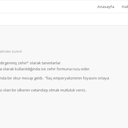
Anasayfa
Ha
rafından
bulent
 indirgenmiş zehir!” olarak tanımlarlar.
ta olarak kullanıldığında ise zehir formuna rucu eder.
nda bir okur mesajı geldi.. “İlaç emperyalizminin foyasını ortaya
 olan bir ülkenin vatandaşı olmak mutluluk verici..