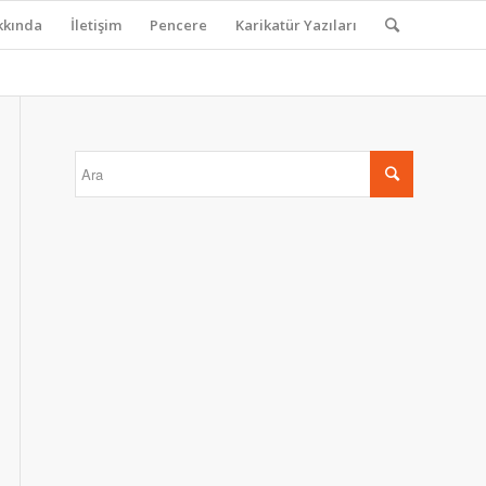
kkında
İletişim
Pencere
Karikatür Yazıları