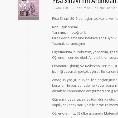
Pisa Sınavı’nın Ardından.
/
/
12 Aralık 2016
0 Yorumlar
in
Genel
,
Karikatü
Pisa Sınavı 2015 sonuçları açıklandı ve m
Konu çok önemli..
Yarınımızın fotoğrafı!.
Biraz derinlemesine bakınca görülüyor ki
Yazmak zorundayım!
Öğretmenim, bürokratım, yöneticim, gaze
Öğrencim sen de oku!. Ama bil ki en suç
Ekonomik İşbirliği ve Kalkınma Örgütü (OE
işbirliği yaparak gerçekleştirdi. Bu kurum b
Amaç; 15 yaş grubu yani lise başlangıcınd
koşulları ile baş etmede ne kadar başarılı 
aksaklar konusunda araştırmacılara güven
Güvenilir deyince; sınav tüm dünya otorit
yapılıyor ve tek soruya bile itiraz gelmemiş
Öğrencilerimiz, 72 ülke arasında Matematik