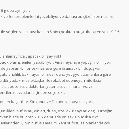
 6 gruba ayrılıyor.
ik ve fen problemlerini çözebiliyor ve dahası bu çözümleri nasıl ve
le seçilen ve sınava katılan 5 bin çocuktan bu gruba giren yok.. Sıfır!
yu anlamayınca yapacak bir şey yok!
açık olan işlemleri yapabiliyor. Ama neyi, niye yaptığını bilmiyor,
 yapılan -bir önceki- sınava göre dramatik bir düşüş var.
ata analitik bakmayan bir nesil daha yetişiyor. Uzmanlara göre
ü dünyadaki meslektaşları ile rekabet edemeyen niteliksiz
sler, beceriksiz doktorlar, yeteneksiz mimarlar vs, vs..
ncileri mevcutların içinden seçecek!..
i en başarılılar. Singapur ve Finlandiya başı çekiyor..
nlikleri, nüfusları, dinleri, dilleri, özel okul sayıları değil. Örneğin
’ken bizde bu oran 2016’ da ‘yüzde on sekiz buçuk’a çıktı.
 iyilerinden Çin’in nüfusu malum! Yani nüfusu az olanlar da çok