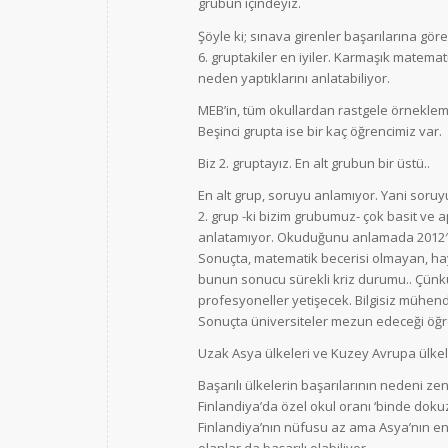
grubun içindeyiz.
Şöyle ki; sınava girenler başarılarına göre
6. gruptakiler en iyiler. Karmaşık matemat
neden yaptıklarını anlatabiliyor.
MEB’in, tüm okullardan rastgele örneklem i
Beşinci grupta ise bir kaç öğrencimiz var.
Biz 2. gruptayız. En alt grubun bir üstü..
En alt grup, soruyu anlamıyor. Yani soru
2. grup -ki bizim grubumuz- çok basit ve ap
anlatamıyor. Okuduğunu anlamada 2012′ de
Sonuçta, matematik becerisi olmayan, hay
bunun sonucu sürekli kriz durumu.. Çünk
profesyoneller yetişecek. Bilgisiz mühendi
Sonuçta üniversiteler mezun edeceği öğre
Uzak Asya ülkeleri ve Kuzey Avrupa ülkeler
Başarılı ülkelerin başarılarının nedeni zengi
Finlandiya’da özel okul oranı ‘binde dokuz
Finlandiya’nın nüfusu az ama Asya’nın en
olanlar da başarılı olabiliyor