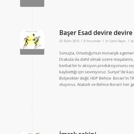
Başer Esad devire devire 
/
/
/
25 Ekim 2015
0 Yorumlar
in
Canlı Yayın
t
Sonuçta, Ortadoğu’nun monarşik egemenler
Drakula da dahil olmak üzere maşalarını, 
berbat bir tv aksiyon produksiyonunu se
kaybettiği için seviniyoruz. Suriye”de k
Bolşevikler değil. HDP Behice Boran”in TiP’
oluyoruz. Atatürk ve Behice Boran’ı her 