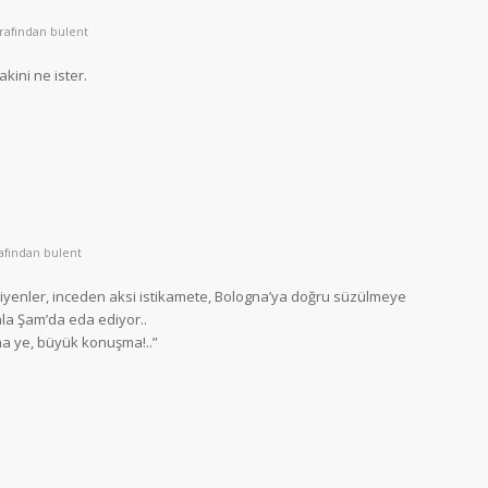
arafından
bulent
kini ne ister.
rafından
bulent
yenler, inceden aksi istikamete, Bologna’ya doğru süzülmeye
ala Şam’da eda ediyor..
ma ye, büyük konuşma!..”