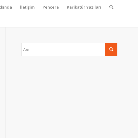
kkında
İletişim
Pencere
Karikatür Yazıları