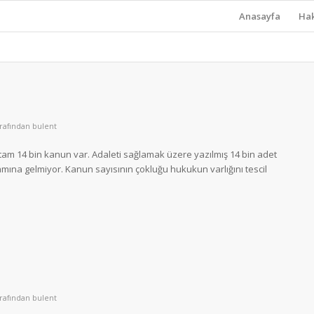
Anasayfa
Ha
arafından
bulent
tam 14 bin kanun var. Adaleti sağlamak üzere yazılmış 14 bin adet
mına gelmiyor. Kanun sayısının çokluğu hukukun varlığını tescil
arafından
bulent