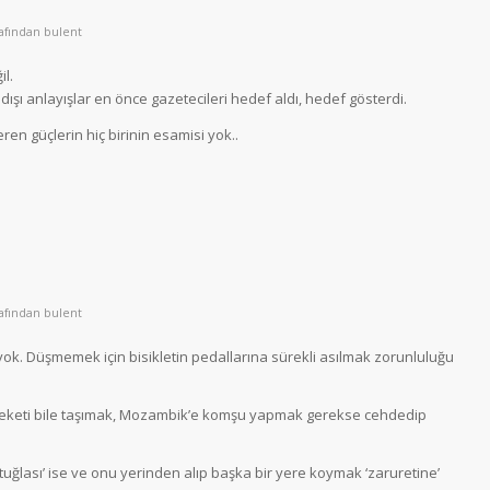
rafından
bulent
il.
ışı anlayışlar en önce gazetecileri hedef aldı, hedef gösterdi.
en güçlerin hiç birinin esamisi yok..
rafından
bulent
ok. Düşmemek için bisikletin pedallarına sürekli asılmak zorunluluğu
leketi bile taşımak, Mozambik’e komşu yapmak gerekse cehdedip
tuğlası’ ise ve onu yerinden alıp başka bir yere koymak ‘zaruretine’