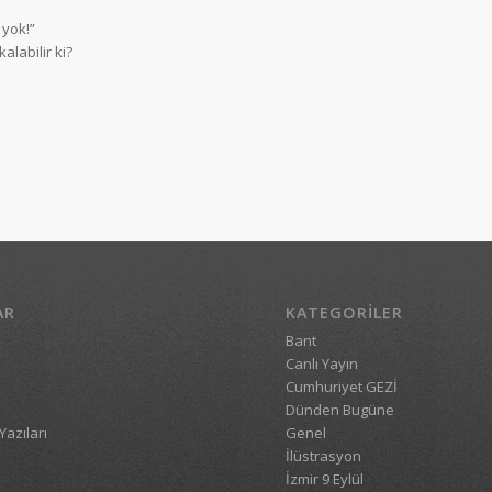
yok!”
alabilir ki?
AR
KATEGORILER
Bant
Canlı Yayın
Cumhuriyet GEZİ
Dünden Bugüne
Yazıları
Genel
İlüstrasyon
İzmir 9 Eylül