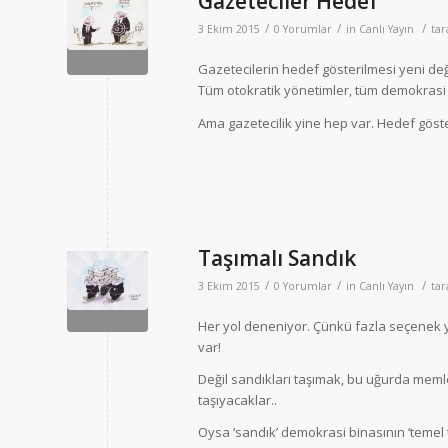
Gazeteciler Hedef
/
/
/
3 Ekim 2015
0 Yorumlar
in
Canlı Yayın
ta
Gazetecilerin hedef gösterilmesi yeni değ
Tüm otokratik yönetimler, tüm demokrasi d
Ama gazetecilik yine hep var. Hedef göster
Taşımalı Sandık
/
/
/
3 Ekim 2015
0 Yorumlar
in
Canlı Yayın
ta
Her yol deneniyor. Çünkü fazla seçenek y
var!
Değil sandıkları taşımak, bu uğurda mem
taşıyacaklar..
Oysa ‘sandık’ demokrasi binasının ‘temel 