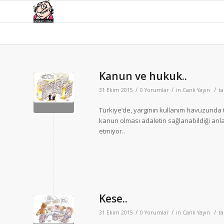
Kanun ve hukuk..
/
/
/
31 Ekim 2015
0 Yorumlar
in
Canlı Yayın
t
Türkiye’de, yargının kullanım havuzunda 
kanun olması adaletin sağlanabildiği anla
etmiyor..
Kese..
/
/
/
31 Ekim 2015
0 Yorumlar
in
Canlı Yayın
t