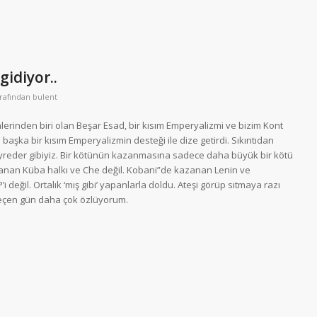
gidiyor..
arafından
bulent
inden biri olan Beşar Esad, bir kısım Emperyalizmi ve bizim Kont
başka bir kısım Emperyalizmin desteği ile dize getirdi. Sıkıntıdan
yreder gibiyiz. Bir kötünün kazanmasına sadece daha büyük bir kötü
azanan Küba halkı ve Che değil. Kobani”de kazanan Lenin ve
i değil. Ortalık ‘mış gibi’ yapanlarla doldu. Ateşi görüp sıtmaya razı
geçen gün daha çok özlüyorum.