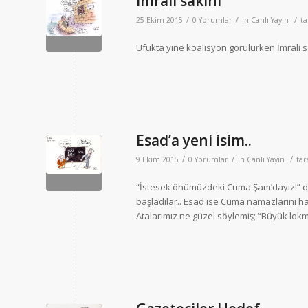
İmralı sakini
/
/
/
25 Ekim 2015
0 Yorumlar
in
Canlı Yayın
t
Ufukta yine koalisyon gorülürken İmralı sa
Esad’a yeni isim..
/
/
/
9 Ekim 2015
0 Yorumlar
in
Canlı Yayın
ta
“İstesek önümüzdeki Cuma Şam’dayız!” di
başladılar.. Esad ise Cuma namazlarını h
Atalarımız ne güzel söylemiş; “Büyük lok