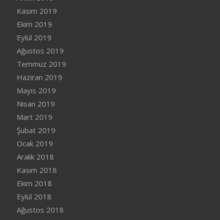
Kasım 2019
Ekim 2019
Eylül 2019
Ağustos 2019
Temmuz 2019
Haziran 2019
Mayıs 2019
Nisan 2019
Mart 2019
Şubat 2019
Ocak 2019
Aralık 2018
Kasım 2018
Ekim 2018
Eylül 2018
Ağustos 2018