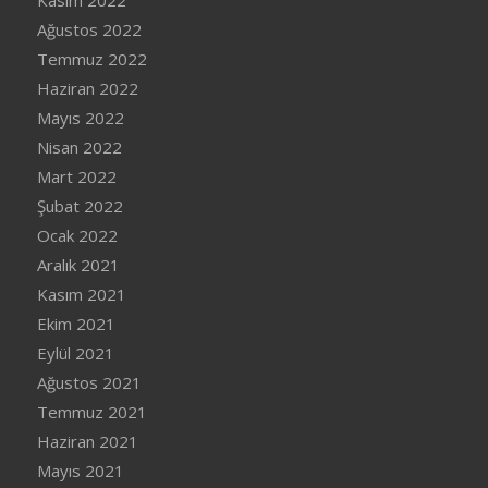
Kasım 2022
Ağustos 2022
Temmuz 2022
Haziran 2022
Mayıs 2022
Nisan 2022
Mart 2022
Şubat 2022
Ocak 2022
Aralık 2021
Kasım 2021
Ekim 2021
Eylül 2021
Ağustos 2021
Temmuz 2021
Haziran 2021
Mayıs 2021