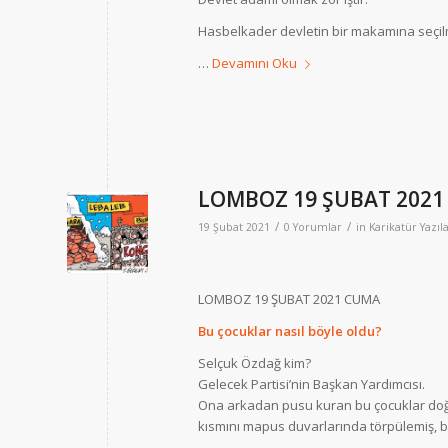
Hasbelkader devletin bir makamına seçi
…
Devamını Oku
LOMBOZ 19 ŞUBAT 202
/
/
19 Şubat 2021
0 Yorumlar
in
Karikatür Yazıla
LOMBOZ 19 ŞUBAT 2021 CUMA
Bu çocuklar nasıl böyle oldu?
Selçuk Özdağ kim?
Gelecek Partisi’nin Başkan Yardımcısı.
Ona arkadan pusu kuran bu çocuklar doğm
kısmını mapus duvarlarında törpülemiş, bi