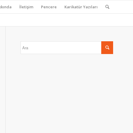
kkında
İletişim
Pencere
Karikatür Yazıları