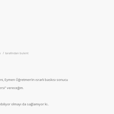
/
ı
tarafından
bulent
ni, Eymen Öğretmen’in ısrarlı baskısı sonucu
ersi” vereceğim.
biliyor olmayı da sağlamıyor ki..