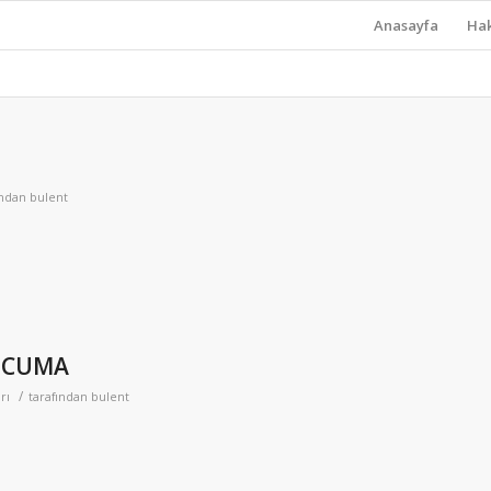
Anasayfa
Ha
ından
bulent
1 CUMA
/
rı
tarafından
bulent