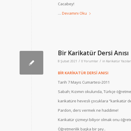
Cacabey!
…
Devamını Oku
Bir Karikatür Dersi Anısı
/
/
8 Şubat 2021
0 Yorumlar
in
Karikatür Yazılar
BİR KARİKATÜR DERSİ ANISI
Tarih 7 Mayıs Cumartesi-2011
Sabah; Kızımın okulunda, Türkçe öğretme
karikatüre hevesli çocuklara “karikatür d
Pardon, ders vermek ne haddime!
Karikatür çizmeyi biliyor olmak onu öğrete
Öğretmenlik başka bir şey..