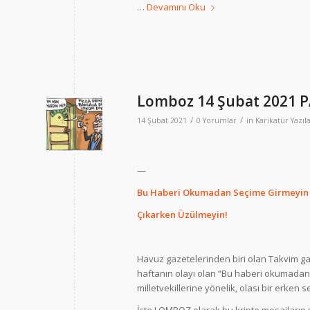
…
Devamını Oku
Lomboz 14 Şubat 2021 
/
/
14 Şubat 2021
0 Yorumlar
in
Karikatür Yazıla
—
Bu Haberi Okumadan Seçime Girmeyin
Çıkarken Üzülmeyin!
Havuz gazetelerinden biri olan Takvim ga
haftanın olayı olan “Bu haberi okumadan m
milletvekillerine yönelik, olası bir erken 