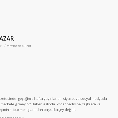
PAZAR
/
rı
tarafından
bulent
zetesinde, geçtiğimiz hafta yayınlanan, siyaset ve sosyal medyada
arkete girmeyin!” Haberi aslında iktidar partisine, teşkilata ve
seçimin kripto mesajlarından başka birşey değildi.