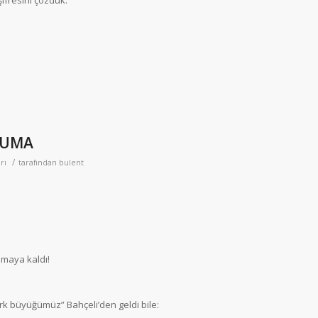
ifresini çözdük.
CUMA
/
rı
tarafından
bulent
lmaya kaldı!
ürk büyüğümüz” Bahçeli’den geldi bile: