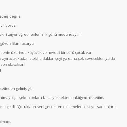
miş değiliz.
eviriyoruz.
 yok! Stajyer öğretmenlerin ilk günü modundayım.
güven filan fasarya!.
 senin üzerinde küçücük ve hevesli bir sürü çocuk var.
nı ayıracak kadar istekli oldukları şeyi ya daha çok sevecekler, ya da
sen olacaksın!
!
setinden gelmiş gibi.
atmaya çalışırken onlara fazla yüksekten baktığımı hissettim.
a geldi. “Çocukların seni gerçekten dinlemelerini istiyorsan onlara,
olmadı.