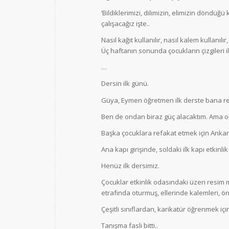
‘Bildiklerimizi, dilimizin, elimizin döndüğ
çalışacağız işte..
Nasıl kağıt kullanılır, nasıl kalem kullanılır,
Üç haftanın sonunda çocukların çizgileri i
…
Dersin ilk günü.
Güya, Eymen öğretmen ilk derste bana re
Ben de ondan biraz güç alacaktım. Ama ok
Başka çocuklara refakat etmek için Ankar
Ana kapı girişinde, soldaki ilk kapı etkinli
Henüz ilk dersimiz.
Çocuklar etkinlik odasındaki üzeri resim 
etrafında oturmuş, ellerinde kalemleri, ön
Çeşitli sınıflardan, karikatür öğrenmek iç
Tanışma faslı bitti..