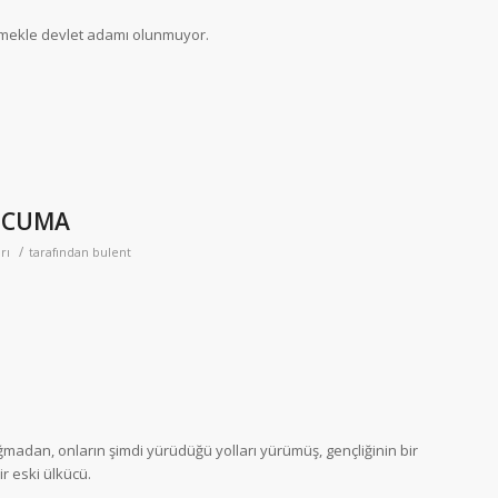
lmekle devlet adamı olunmuyor.
1 CUMA
/
rı
tarafından
bulent
adan, onların şimdi yürüdüğü yolları yürümüş, gençliğinin bir
r eski ülkücü.