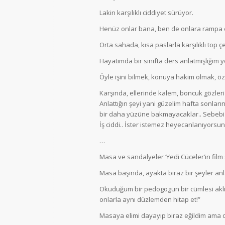
Lakin karşılıklı ciddiyet sürüyor.
Henüz onlar bana, ben de onlara rampa et
Orta sahada, kısa paslarla karşılıklı top ç
Hayatımda bir sınıfta ders anlatmışlığım
Öyle işini bilmek, konuya hakim olmak, öz
Karşında, ellerinde kalem, boncuk gözleri
Anlattığın şeyi yani güzelim hafta sonları
bir daha yüzüne bakmayacaklar.. Sebebi 
İş ciddi.. İster istemez heyecanlanıyorsun
…
Masa ve sandalyeler ‘Yedi Cüceler’in film 
Masa başında, ayakta biraz bir şeyler anl
Okuduğum bir pedogogun bir cümlesi aklım
onlarla aynı düzlemden hitap et!”
Masaya elimi dayayıp biraz eğildim ama 