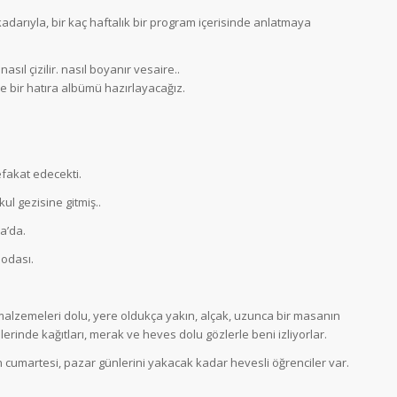
ü kadarıyla, bir kaç haftalık bir program içerisinde anlatmaya
 nasıl çizilir. nasıl boyanır vesaire..
le bir hatıra albümü hazırlayacağız.
fakat edecekti.
ul gezisine gitmiş..
a’da.
k odası.
malzemeleri dolu, yere oldukça yakın, alçak, uzunca bir masanın
lerinde kağıtları, merak ve heves dolu gözlerle beni izliyorlar.
in cumartesi, pazar günlerini yakacak kadar hevesli öğrenciler var.