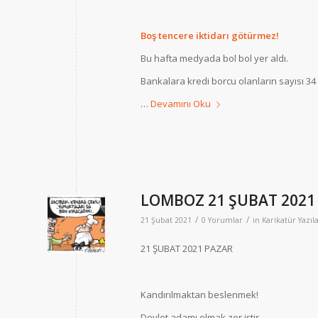
Boş tencere iktidarı götürmez!
Bu hafta medyada bol bol yer aldı.
Bankalara kredi borcu olanların sayısı 3
…
Devamını Oku
LOMBOZ 21 ŞUBAT 2021
/
/
21 Şubat 2021
0 Yorumlar
in
Karikatür Yazıla
21 ŞUBAT 2021 PAZAR
Kandırılmaktan beslenmek!
Devlet adamı olmak zor iştir.