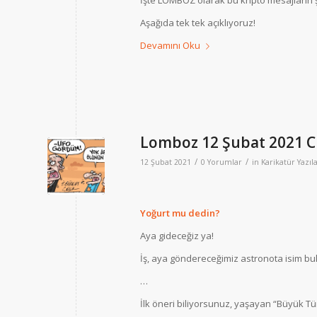
İşte LOMBOZ olarak bu kripto mesajların ş
Aşağıda tek tek açıklıyoruz!
Devamını Oku
Lomboz 12 Şubat 2021 
/
/
12 Şubat 2021
0 Yorumlar
in
Karikatür Yazıla
Yoğurt mu dedin?
Aya gideceğiz ya!
İş, aya göndereceğimiz astronota isim bu
…
İlk öneri biliyorsunuz, yaşayan “Büyük T