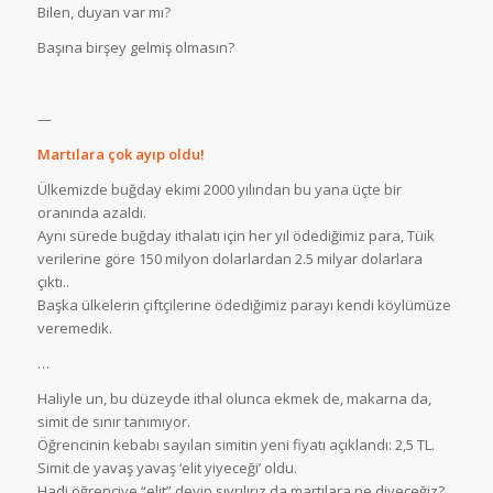
Bilen, duyan var mı?
Başına birşey gelmiş olmasın?
—
Martılara çok ayıp oldu!
Ülkemizde buğday ekimi 2000 yılından bu yana üçte bir
oranında azaldı.
Aynı sürede buğday ithalatı için her yıl ödediğimiz para, Tüik
verilerine göre 150 milyon dolarlardan 2.5 milyar dolarlara
çıktı..
Başka ülkelerin çiftçilerine ödediğimiz parayı kendi köylümüze
veremedik.
…
Haliyle un, bu düzeyde ithal olunca ekmek de, makarna da,
simit de sınır tanımıyor.
Öğrencinin kebabı sayılan simitin yeni fiyatı açıklandı: 2,5 TL.
Simit de yavaş yavaş ‘elit yiyeceği’ oldu.
Hadi öğrenciye “elit” deyip sıyrılırız da martılara ne diyeceğiz?