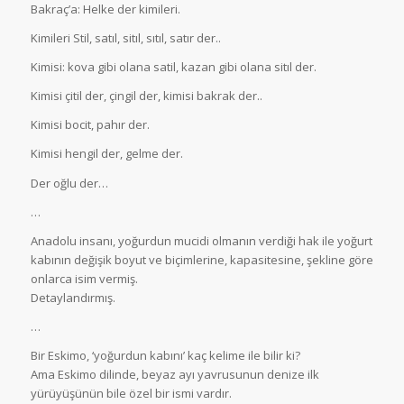
Bakraç’a: Helke der kimileri.
Kimileri Stil, satıl, sitıl, sıtıl, satır der..
Kimisi: kova gibi olana satil, kazan gibi olana sitıl der.
Kimisi çitil der, çingil der, kimisi bakrak der..
Kimisi bocit, pahır der.
Kimisi hengil der, gelme der.
Der oğlu der…
…
Anadolu insanı, yoğurdun mucidi olmanın verdiği hak ile yoğurt
kabının değişik boyut ve biçimlerine, kapasitesine, şekline göre
onlarca isim vermiş.
Detaylandırmış.
…
Bir Eskimo, ‘yoğurdun kabını’ kaç kelime ile bilir ki?
Ama Eskimo dilinde, beyaz ayı yavrusunun denize ilk
yürüyüşünün bile özel bir ismi vardır.