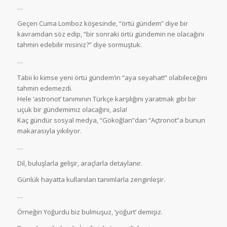
…
Geçen Cuma Lomboz köşesinde, “örtü gündem” diye bir
kavramdan söz edip, “bir sonraki örtü gündemin ne olacağını
tahmin edebilir misiniz?” diye sormuştuk.
…
Tabii ki kimse yeni örtü gündem’in “aya seyahat!” olabileceğini
tahmin edemezdi.
Hele ‘astronot’ tanımının Türkçe karşılığını yaratmak gibi bir
uçuk bir gündemimiz olacağını, asla!
Kaç gündür sosyal medya, “Gökoğlan”dan “Açtronot”a bunun
makarasıyla yıkılıyor.
…
Dil, buluşlarla gelişir, araçlarla detaylanır.
Günlük hayatta kullanılan tanımlarla zenginleşir.
…
Örneğin Yoğurdu biz bulmuşuz, ‘yoğurt’ demişiz.