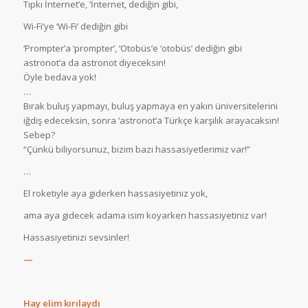
Tıpkı İnternet’e, ‘İnternet, dediğin gibi,
Wi-Fi’ye ‘Wi-Fi’ dediğin gibi
‘Prompter’a ‘prompter’, ‘Otobüs’e ‘otobüs’ dediğin gibi
astronot’a da astronot diyeceksin!
Öyle bedava yok!
…
Bırak buluş yapmayı, buluş yapmaya en yakın üniversitelerini
iğdiş edeceksin, sonra ‘astronot’a Türkçe karşılık arayacaksın!
Sebep?
“Çünkü biliyorsunuz, bizim bazı hassasiyetlerimiz var!”
…
El roketiyle aya giderken hassasiyetiniz yok,
ama aya gidecek adama isim koyarken hassasiyetiniz var!
Hassasiyetinizi sevsinler!
—
Hay elim kırılaydı