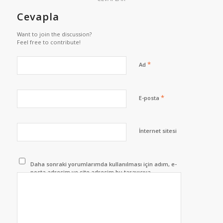
Cevapla
Want to join the discussion?
Feel free to contribute!
*
Ad
*
E-posta
İnternet sitesi
Daha sonraki yorumlarımda kullanılması için adım, e-
posta adresim ve site adresim bu tarayıcıya
kaydedilsin.