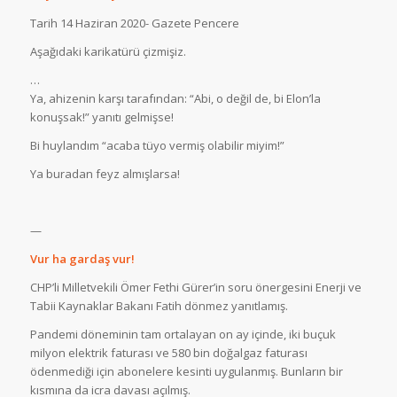
Tarih 14 Haziran 2020- Gazete Pencere
Aşağıdaki karikatürü çizmişiz.
…
Ya, ahizenin karşı tarafından: “Abi, o değil de, bi Elon’la
konuşsak!” yanıtı gelmişse!
Bi huylandım “acaba tüyo vermiş olabilir miyim!”
Ya buradan feyz almışlarsa!
—
Vur ha gardaş vur!
CHP’li Milletvekili Ömer Fethi Gürer’in soru önergesini Enerji ve
Tabii Kaynaklar Bakanı Fatih dönmez yanıtlamış.
Pandemi döneminin tam ortalayan on ay içinde, iki buçuk
milyon elektrik faturası ve 580 bin doğalgaz faturası
ödenmediği için abonelere kesinti uygulanmış. Bunların bir
kısmına da icra davası açılmış.