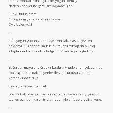
Buna Amerikalısı da İngilizi de ‘yogurt” demiş.
Neden kendilerine göre isim koymamışlar?
Çünkü buluş bizim!
Çocuğu kim yaparsa adını o koyar.
Öyle beleş yok!
…
Sütü yoğurt yapan yani süt şekerini laktik asite çeviren
bakteriyi Bulgarlar bulmuş ki bu faydalı mikrop da biyoloji
kitaplarına ‘loctobasillus bulgaricus” adı ile yerleştirilmiş.
…
Yoğurdun mayalandığı bakır kaplara Anadolunun çok yerinde
“bakraç” denir. Bakır diyenler de var. Türküsü var: ”dol
karabakır dol!” diye..
Bakraç ismi bakırdan gelir..
Dövme bakırdan yapılan bu kaplarda mayalanan yoğurdun
tadı en azından yarattığı algı nedeniyle bir başka gelir yiyene.
…