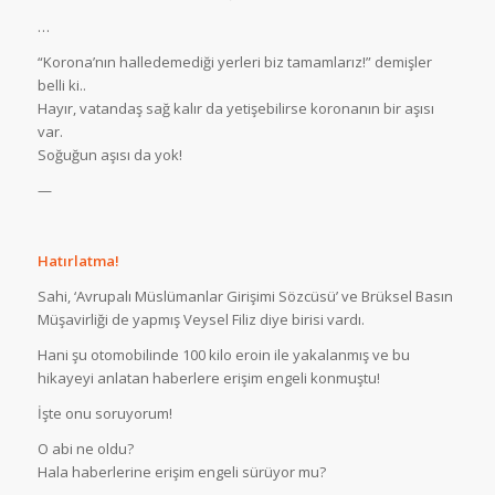
…
“Korona’nın halledemediği yerleri biz tamamlarız!” demişler
belli ki..
Hayır, vatandaş sağ kalır da yetişebilirse koronanın bir aşısı
var.
Soğuğun aşısı da yok!
—
Hatırlatma!
Sahi, ‘Avrupalı Müslümanlar Girişimi Sözcüsü’ ve Brüksel Basın
Müşavirliği de yapmış Veysel Filiz diye birisi vardı.
Hani şu otomobilinde 100 kilo eroin ile yakalanmış ve bu
hikayeyi anlatan haberlere erişim engeli konmuştu!
İşte onu soruyorum!
O abi ne oldu?
Hala haberlerine erişim engeli sürüyor mu?