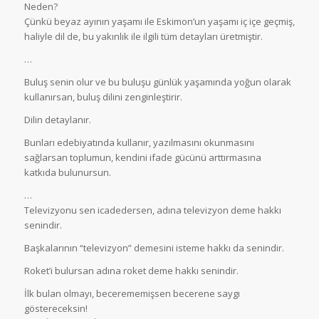
Neden?
Çünkü beyaz ayının yaşamı ile Eskimon’un yaşamı iç içe geçmiş,
haliyle dil de, bu yakınlık ile ilgili tüm detayları üretmiştir.
…
Buluş senin olur ve bu buluşu günlük yaşamında yoğun olarak
kullanırsan, buluş dilini zenginleştirir.
Dilin detaylanır.
Bunları edebiyatında kullanır, yazılmasını okunmasını
sağlarsan toplumun, kendini ifade gücünü arttırmasına
katkıda bulunursun.
…
Televizyonu sen icadedersen, adına televizyon deme hakkı
senindir.
Başkalarının “televizyon” demesini isteme hakkı da senindir.
Roket’i bulursan adına roket deme hakkı senindir.
İlk bulan olmayı, becerememişsen becerene saygı
göstereceksin!