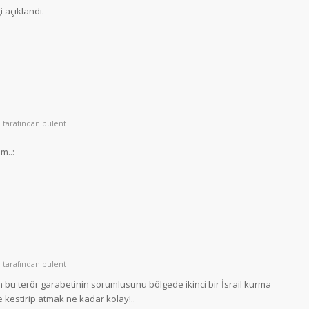
 açıklandı.
tarafından
bulent
m..:
tarafından
bulent
 bu terör garabetinin sorumlusunu bölgede ikinci bir İsrail kurma
e kestirip atmak ne kadar kolay!..