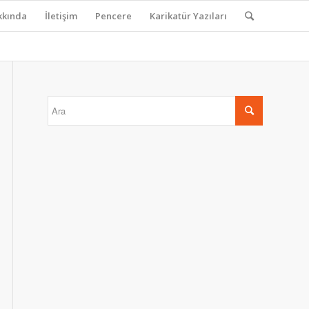
kkında
İletişim
Pencere
Karikatür Yazıları