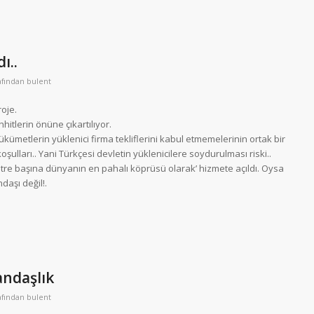
ı..
afından
bulent
roje.
hhitlerin önüne çıkartılıyor.
kümetlerin yüklenici firma tekliflerini kabul etmemelerinin ortak bir
şulları.. Yani Türkçesi devletin yüklenicilere soydurulması riski..
Metre başına dünyanın en pahalı köprüsü olarak’ hizmete açıldı. Oysa
aşı değil!.
andaşlık
afından
bulent