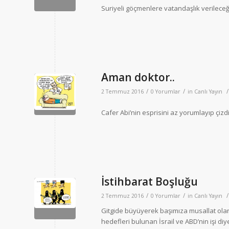
Suriyeli göçmenlere vatandaşlık verileceği
Aman doktor..
/
/
/
2 Temmuz 2016
0 Yorumlar
in
Canlı Yayın
Cafer Abi’nin esprisini az yorumlayıp çizdi
İstihbarat Boşluğu
/
/
/
2 Temmuz 2016
0 Yorumlar
in
Canlı Yayın
Gitgide büyüyerek başımıza musallat olan
hedefleri bulunan İsrail ve ABD’nin işi diy