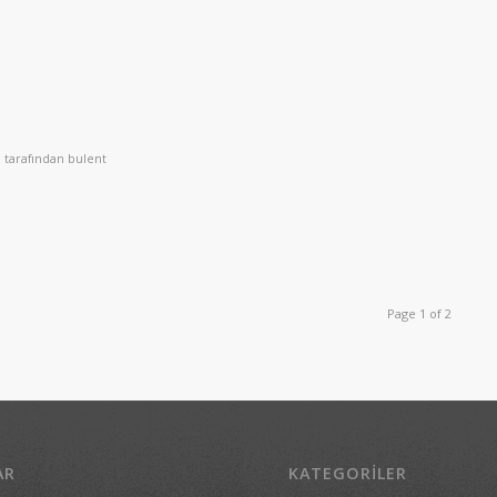
tarafından
bulent
Page 1 of 2
AR
KATEGORILER