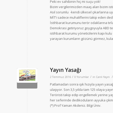
Peki ev sahibinin hiç mi suçu yok!
Bizim vergilerimizden maaş alan bizim isti
Asıl sorumlu -kendi ülkesel çıkarlarına u
MİT’i sadece muhaliflerini takip eden dede
İstihbarat kurumunu terör odaklarına tırla
Demokrasi getiriyoruz goygoyuyla ABD telkin
istihbarat kurumu yöneticilerini kapı kul
yarayan kurumların gözünü görmez, kulağ
Yayın Yasağı
/
/
/
2 Temmuz 2016
0 Yorumlar
in
Canlı Yayın
Patlamadan sonra ışık hızıyla yayın yasa
ulaşıyor. Son 3,5 yılda tam 125 olaya yay
Teröristi takip edip engellemek yerine y
her seferinde dedikoduların ayyuka çık
(*) Prof Yaman Akdeniz. Bilgi Üniv.