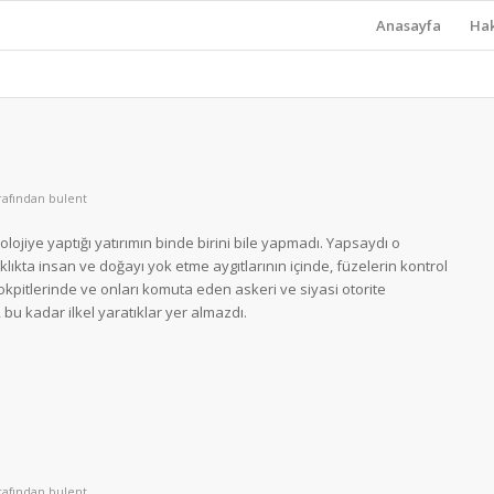
Anasayfa
Ha
rafından
bulent
olojiye yaptığı yatırımın binde birini bile yapmadı. Yapsaydı o
lıkta insan ve doğayı yok etme aygıtlarının içinde, füzelerin kontrol
okpitlerinde ve onları komuta eden askeri ve siyasi otorite
bu kadar ilkel yaratıklar yer almazdı.
rafından
bulent