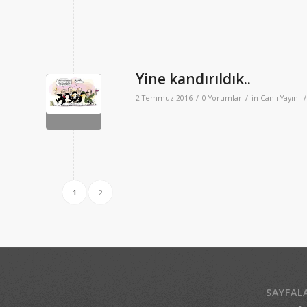
Yine kandırıldık..
/
/
/
2 Temmuz 2016
0 Yorumlar
in
Canlı Yayın
1
2
SAYFAL