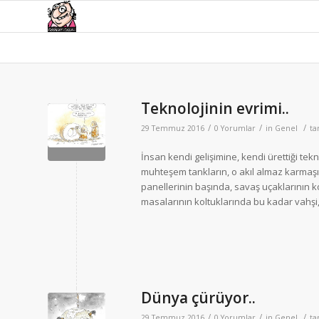
Teknolojinin evrimi..
/
/
/
29 Temmuz 2016
0 Yorumlar
in
Genel
ta
İnsan kendi gelişimine, kendi ürettiği tekn
muhteşem tankların, o akıl almaz karmaşık
panellerinin başında, savaş uçaklarının k
masalarının koltuklarında bu kadar vahşi, 
Dünya çürüyor..
/
/
/
29 Temmuz 2016
0 Yorumlar
in
Genel
ta