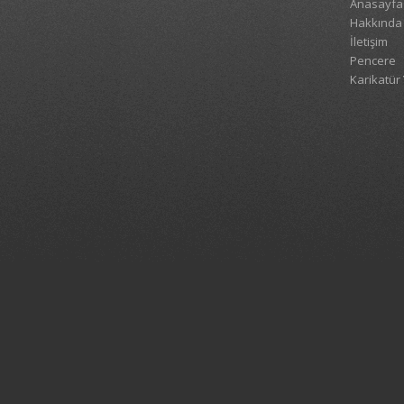
Anasayfa
Hakkında
İletişim
Pencere
Karikatür 