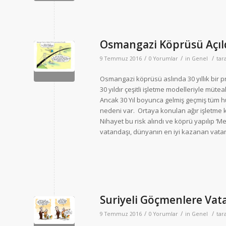
Osmangazi Köprüsü Açıld
/
/
/
9 Temmuz 2016
0 Yorumlar
in
Genel
tar
Osmangazi köprüsü aslında 30 yıllık bir p
30 yıldır çeşitli işletme modelleriyle mütea
Ancak 30 Yıl boyunca gelmiş geçmiş tüm hü
nedeni var. Ortaya konulan ağır işletme ko
Nihayet bu risk alındı ve köprü yapılıp ‘
vatandaşı, dünyanın en iyi kazanan vatand
Suriyeli Göçmenlere Vat
/
/
/
9 Temmuz 2016
0 Yorumlar
in
Genel
tar