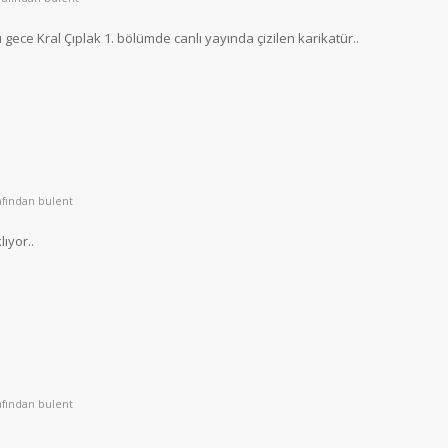
gece Kral Çıplak 1. bölümde canlı yayında çizilen karikatür..
afından
bulent
lıyor..
afından
bulent