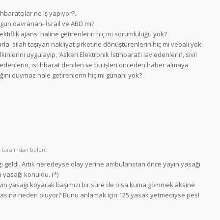
hbaratçılar ne iş yapıyor?..
ygun davranan- İsrail ve ABD mi?
ktiflik ajansı haline getirenlerin hiç mi sorumluluğu yok?
rla silah taşıyan nakliyat şirketine dönüştürenlerin hiç mi vebali yok!
lerini uygulayıp, ‘Askeri Elektronik İstihbarat’ı lav edenlerin, sivil
u edenlerin, istihbarat denilen ve bu işleri önceden haber almaya
ını duymaz hale getirenlerin hiç mi günahı yok?
tarafından
bulent
ğı geldi. Artık neredeyse olay yerine ambulanstan önce yayın yasağı
ın yasağı konuldu.
(*)
ayın yasağı koyarak başımızı bir süre de olsa kuma gömmek aksine
masına neden oluyor? Bunu anlamak için 125 yasak yetmediyse pes!