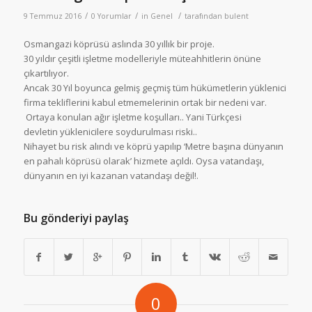
/
/
/
9 Temmuz 2016
0 Yorumlar
in
Genel
tarafından
bulent
Osmangazi köprüsü aslında 30 yıllık bir proje.
30 yıldır çeşitli işletme modelleriyle müteahhitlerin önüne
çıkartılıyor.
Ancak 30 Yıl boyunca gelmiş geçmiş tüm hükümetlerin yüklenici
firma tekliflerini kabul etmemelerinin ortak bir nedeni var.
Ortaya konulan ağır işletme koşulları.. Yani Türkçesi
devletin yüklenicilere soydurulması riski..
Nihayet bu risk alındı ve köprü yapılıp ‘Metre başına dünyanın
en pahalı köprüsü olarak’ hizmete açıldı. Oysa vatandaşı,
dünyanın en iyi kazanan vatandaşı değil!.
Bu gönderiyi paylaş
0