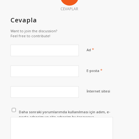
CEVAPLAR
Cevapla
Want to join the discussion?
Feel free to contribute!
*
Ad
*
E-posta
İnternet sitesi
Daha sonraki yorumlarımda kullanılması için adım, e-
posta adresim ve site adresim bu tarayıcıya
kaydedilsin.