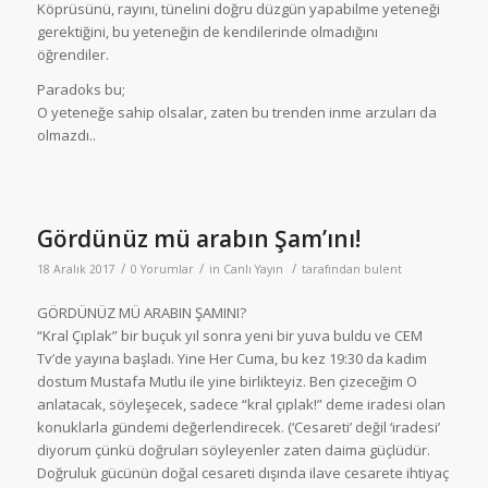
Köprüsünü, rayını, tünelini doğru düzgün yapabilme yeteneği
gerektiğini, bu yeteneğin de kendilerinde olmadığını
öğrendiler.
Paradoks bu;
O yeteneğe sahip olsalar, zaten bu trenden inme arzuları da
olmazdı..
Gördünüz mü arabın Şam’ını!
/
/
/
18 Aralık 2017
0 Yorumlar
in
Canlı Yayın
tarafından
bulent
GÖRDÜNÜZ MÜ ARABIN ŞAMINI?
“Kral Çıplak” bir buçuk yıl sonra yeni bir yuva buldu ve CEM
Tv’de yayına başladı. Yine Her Cuma, bu kez 19:30 da kadim
dostum Mustafa Mutlu ile yine birlikteyiz. Ben çizeceğim O
anlatacak, söyleşecek, sadece “kral çıplak!” deme iradesi olan
konuklarla gündemi değerlendirecek. (‘Cesareti’ değil ‘iradesi’
diyorum çünkü doğruları söyleyenler zaten daima güçlüdür.
Doğruluk gücünün doğal cesareti dışında ilave cesarete ihtiyaç