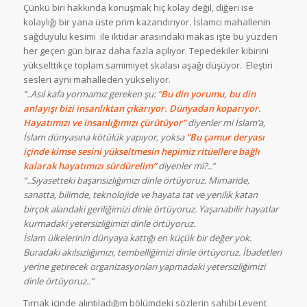
Çünkü biri hakkında konuşmak hiç kolay değil, diğeri ise
kolaylığı bir yana üste prim kazandırıyor. İslamcı mahallenin
sağduyulu kesimi ile iktidar arasındaki makas işte bu yüzden
her geçen gün biraz daha fazla açılıyor. Tepedekiler kibirini
yükselttikçe toplam samimiyet skalası aşağı düşüyor. Eleştiri
sesleri aynı mahalleden yükseliyor.
“..Asıl kafa yormamız gereken şu:
“Bu din yorumu, bu din
anlayışı bizi insanlıktan çıkarıyor. Dünyadan koparıyor.
Hayatımızı ve insanlığımızı çürütüyor”
diyenler mi İslam’a,
İslam dünyasına kötülük yapıyor, yoksa
“Bu çamur deryası
içinde kimse sesini yükseltmesin hepimiz ritüellere bağlı
kalarak hayatımızı sürdürelim”
diyenler mi?..”
“..Siyasetteki başarısızlığımızı dinle örtüyoruz. Mimaride,
sanatta, bilimde, teknolojide ve hayata tat ve yenilik katan
birçok alandaki geriliğimizi dinle örtüyoruz. Yaşanabilir hayatlar
kurmadaki yetersizliğimizi dinle örtüyoruz.
İslam ülkelerinin dünyaya kattığı en küçük bir değer yok.
Buradaki akılsızlığımızı, tembelliğimizi dinle örtüyoruz. İbadetleri
yerine getirecek organizasyonları yapmadaki yetersizliğimizi
dinle örtüyoruz..”
Tırnak içinde alıntıladığım bölümdeki sözlerin sahibi Levent