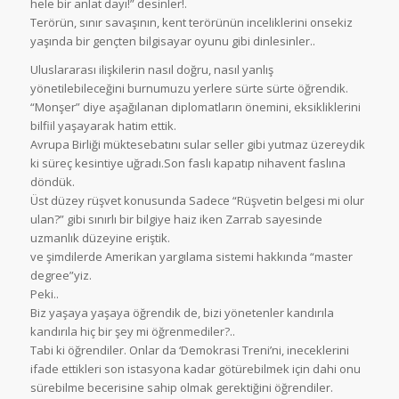
hele bir anlat dayı!” desinler!.
Terörün, sınır savaşının, kent terörünün inceliklerini onsekiz
yaşında bir gençten bilgisayar oyunu gibi dinlesinler..
Uluslararası ilişkilerin nasıl doğru, nasıl yanlış
yönetilebileceğini burnumuzu yerlere sürte sürte öğrendik.
“Monşer” diye aşağılanan diplomatların önemini, eksikliklerini
bilfiil yaşayarak hatim ettik.
Avrupa Birliği müktesebatını sular seller gibi yutmaz üzereydik
ki süreç kesintiye uğradı.Son faslı kapatıp nihavent faslına
döndük.
Üst düzey rüşvet konusunda Sadece “Rüşvetin belgesi mi olur
ulan?” gibi sınırlı bir bilgiye haiz iken Zarrab sayesinde
uzmanlık düzeyine eriştik.
ve şimdilerde Amerikan yargılama sistemi hakkında “master
degree”yiz.
Peki..
Biz yaşaya yaşaya öğrendik de, bizi yönetenler kandırıla
kandırıla hiç bir şey mi öğrenmediler?..
Tabi ki öğrendiler. Onlar da ‘Demokrasi Treni’ni, ineceklerini
ifade ettikleri son istasyona kadar götürebilmek için dahi onu
sürebilme becerisine sahip olmak gerektiğini öğrendiler.