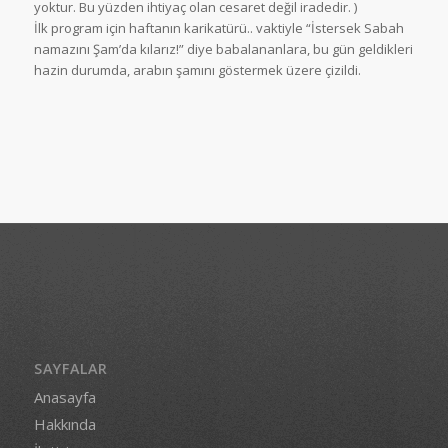
yoktur. Bu yüzden ihtiyaç olan cesaret değil iradedir. )
İlk program için haftanın karikatürü.. vaktiyle “İstersek Sabah
namazını Şam’da kılarız!” diye babalananlara, bu gün geldikleri
hazin durumda, arabın şamını göstermek üzere çizildi.
SAYFALAR
Anasayfa
Hakkında