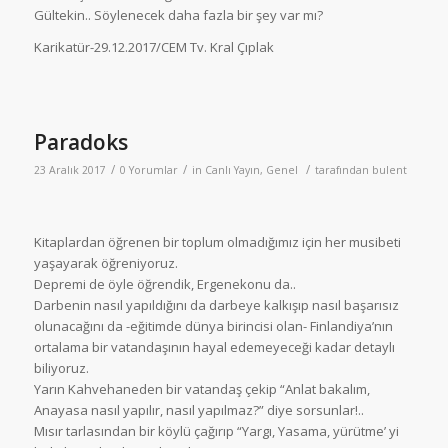
Gültekin.. Söylenecek daha fazla bir şey var mı?
Karikatür-29.12.2017/CEM Tv. Kral Çıplak
Paradoks
/
/
/
23 Aralık 2017
0 Yorumlar
in
Canlı Yayın
,
Genel
tarafından
bulent
Kitaplardan öğrenen bir toplum olmadığımız için her musibeti
yaşayarak öğreniyoruz.
Depremi de öyle öğrendik, Ergenekonu da..
Darbenin nasıl yapıldığını da darbeye kalkışıp nasıl başarısız
olunacağını da -eğitimde dünya birincisi olan- Finlandiya’nın
ortalama bir vatandaşının hayal edemeyeceği kadar detaylı
biliyoruz.
Yarın Kahvehaneden bir vatandaş çekip “Anlat bakalım,
Anayasa nasıl yapılır, nasıl yapılmaz?” diye sorsunlar!..
Mısır tarlasından bir köylü çağırıp “Yargı, Yasama, yürütme’ yi