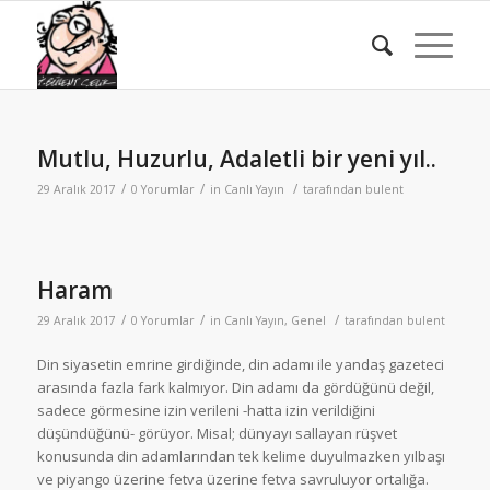
Mutlu, Huzurlu, Adaletli bir yeni yıl..
/
/
/
29 Aralık 2017
0 Yorumlar
in
Canlı Yayın
tarafından
bulent
Haram
/
/
/
29 Aralık 2017
0 Yorumlar
in
Canlı Yayın
,
Genel
tarafından
bulent
Din siyasetin emrine girdiğinde, din adamı ile yandaş gazeteci
arasında fazla fark kalmıyor. Din adamı da gördüğünü değil,
sadece görmesine izin verileni -hatta izin verildiğini
düşündüğünü- görüyor. Misal; dünyayı sallayan rüşvet
konusunda din adamlarından tek kelime duyulmazken yılbaşı
ve piyango üzerine fetva üzerine fetva savruluyor ortalığa.