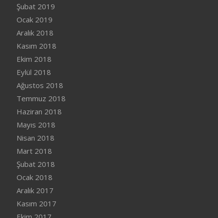
Şubat 2019
Ocak 2019
Aralık 2018
Kasım 2018
Ekim 2018
Eylül 2018
Ağustos 2018
Temmuz 2018
Haziran 2018
Mayıs 2018
Nisan 2018
Mart 2018
Şubat 2018
Ocak 2018
Aralık 2017
Kasım 2017
Ekim 2017