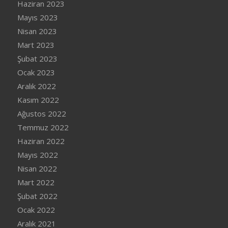
Haziran 2023
Mayıs 2023
Nisan 2023
Mart 2023
Şubat 2023
Ocak 2023
Aralık 2022
Kasım 2022
Ağustos 2022
Temmuz 2022
Haziran 2022
Mayıs 2022
Nisan 2022
Mart 2022
Şubat 2022
Ocak 2022
Aralık 2021