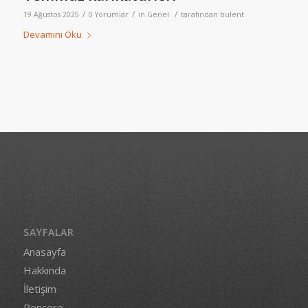
/
/
/
19 Ağustos 2025
0 Yorumlar
in
Genel
tarafından
bulent
Devamını Oku
SAYFALAR
Anasayfa
Hakkında
İletişim
Pencere