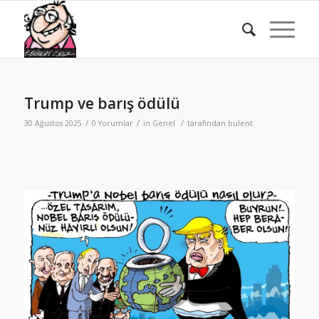
Trump ve barış ödülü
/
/
/
30 Ağustos 2025
0 Yorumlar
in
Genel
tarafından
bulent