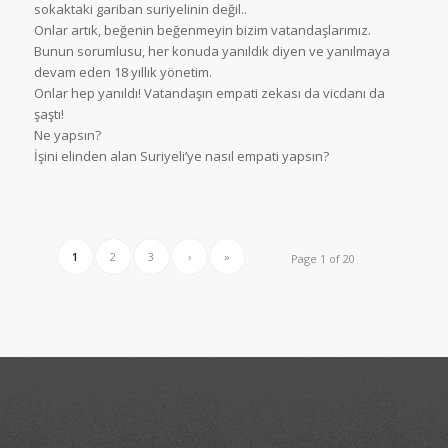
sokaktaki gariban suriyelinin değil..
Onlar artık, beğenin beğenmeyin bizim vatandaşlarımız.
Bunun sorumlusu, her konuda yanıldık diyen ve yanılmaya
devam eden 18 yıllık yönetim.
Onlar hep yanıldı! Vatandaşın empati zekası da vicdanı da
şaştı!
Ne yapsın?
İşini elinden alan Suriyeli’ye nasıl empati yapsın?
1
2
3
›
»
Page 1 of 20