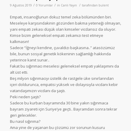
/
/
/
9 Ağustos 2019
0 Yorumlar
in
Canlı Yayın
tarafından
bulent
Empati, insanoğlunun dokuz temel zeka bölümünden biri.
Meseleye karşısındakinin gözünden bakma yeteneği olmayan,
yani empati zekası düşük olan kimseler vicdansız da oluyor.
Kimse bizim geleneksel empati zekamızı test etmeye
kalkmasın!
Sadece “İğneyi kendine, çuvaldızı başkasına..” atasözümüz
bile, bunun sosyal genetik kökeninin sağlamlığı hakkında
yeterince kanıt sunar..
Fakat bu sığınmacı meselesi geleneksel empati yaklaşımını da
alt üst etti.
Beş milyon sığınmacıyı üstelik de rastgele üke sınırlarından
içeri doldurunca, empatisi yüksek ve dolayısıyla vicdanı kebir
vatandaşımızın vicdanı da şaştı.
Peki neden şaştı?
Sadece bu kurban bayramında 30 bine yakın sığınmaca
bayram ziyareti için Suriye’ye geçti.. Bayramdan sonra tekrar
geri gelecekler.
Bu nasıl sığınma?
Ama yine de yaşanan bu çözümü zor sorunun kusuru