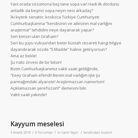
Yani orada sözümona beş tane sopa var! Hadi ilk dördünü
anladık da beşinci sopa neyin nesi arkadaş?
İki kıytırık senatör, koskoca Türkiye Cumhuriyeti
Cumhurbaşkanına “kendisinin ve ailesinin mal varlığını
araştırma!” tehdidini neye dayanarak yapar?
Sen kimsin ulan Graham?
Sen bu şuyu vukuundan beter küstah cesareti hangi bilgiye
dayandırarak sözde “5.Madde” haline getiriyorsun?
Ama az bekle!
Şu nato zirvesi de bir bitsin!
Bizim Cumhurbaşkanımız vakti saati geldiğinde,
“Eeey Graham efendi! Benim mal varlığım işte şu
parmağımdaki alyanstır! Araştırmazsan namertsin!
Açıklamazsan şerefsizsin!” demesini bilir.
Vakti saati yakındır!
Kayyum meselesi
/
/
/
3 Aralık 2019
0 Yorumlar
in
Canlı Yayın
tarafından
bulent