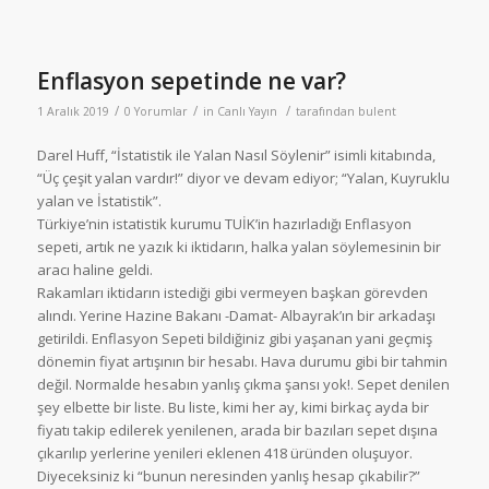
Enflasyon sepetinde ne var?
/
/
/
1 Aralık 2019
0 Yorumlar
in
Canlı Yayın
tarafından
bulent
Darel Huff, “İstatistik ile Yalan Nasıl Söylenir” isimli kitabında,
“Üç çeşit yalan vardır!” diyor ve devam ediyor; “Yalan, Kuyruklu
yalan ve İstatistik”.
Türkiye’nin istatistik kurumu TUİK’in hazırladığı Enflasyon
sepeti, artık ne yazık ki iktidarın, halka yalan söylemesinin bir
aracı haline geldi.
Rakamları iktidarın istediği gibi vermeyen başkan görevden
alındı. Yerine Hazine Bakanı -Damat- Albayrak’ın bir arkadaşı
getirildi. Enflasyon Sepeti bildiğiniz gibi yaşanan yani geçmiş
dönemin fiyat artışının bir hesabı. Hava durumu gibi bir tahmin
değil. Normalde hesabın yanlış çıkma şansı yok!. Sepet denilen
şey elbette bir liste. Bu liste, kimi her ay, kimi birkaç ayda bir
fiyatı takip edilerek yenilenen, arada bir bazıları sepet dışına
çıkarılıp yerlerine yenileri eklenen 418 üründen oluşuyor.
Diyeceksiniz ki “bunun neresinden yanlış hesap çıkabilir?”