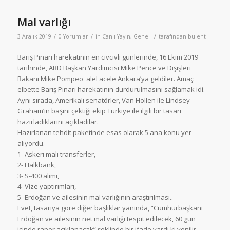
Mal varlığı
/
/
/
3 Aralık 2019
0 Yorumlar
in
Canlı Yayın
,
Genel
tarafından
bulent
Barış Pınarı harekatının en civcivli günlerinde, 16 Ekim 2019
tarihinde, ABD Başkan Yardımcısı Mike Pence ve Dışişleri
Bakanı Mike Pompeo alel acele Ankara’ya geldiler. Amaç
elbette Barış Pınarı harekatının durdurulmasını sağlamak idi.
Aynı sırada, Amerikalı senatörler, Van Hollen ile Lindsey
Graham’ın başını çektiği ekip Türkiye ile ilgili bir tasarı
hazırladıklarını açıkladılar.
Hazırlanan tehdit paketinde esas olarak 5 ana konu yer
alıyordu.
1- Askeri mali transferler,
2- Halkbank,
3- S-400 alımı,
4- Vize yaptırımları,
5- Erdoğan ve ailesinin mal varlığının araştırılması..
Evet, tasarıya göre diğer başlıklar yanında, “Cumhurbaşkanı
Erdoğan ve ailesinin net mal varlığı tespit edilecek, 60 gün
içinde rapor açıklanacak” şeklinde bir ifade vardı ki yenilir