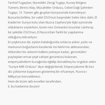
Tevhid Tugayları, Nureddin Zengi Tugayı, K
uzey Bölgesi
Tümeni, Birinci Alay, Mücahitler Ordusu, Cebel Dağı Şahinleri
Tugayı, 13. Tümen gibi grupları bünyesinde barındırıyor.
Bununla birlikte, bir vakit ÖSO’nun başındaki Selim İdris dahi, El
Kaide’nin Suriye kolu olan Nusra Cephesi’yle ilişki içerisinde
olduklarını söylerken, bizim neo Osmanlıcı tosunlar canhıraş
bir şekilde ÖSO’nun, El Nusra’dan farklı bir yapılanma
olduğunu tekrarlıyor.
En pişkincesi de; eylem kataloğunda onlarca asker, polis ve
memurun boğazlarını kesilerek Asi Nehri’ne atılmasından,
öldürülen bir askerin kalbini yemeye kadar, görüntüleri
paylaşılan envai çeşit vahşet görüntüsü bulunan,
emperyalistlerin kucağında eğitilip donatılmış bu örgütün adını
“Suriye Milli Ordusu” diye değiştirilerek; Emperyalizme ilk kez
diz çöktürme başarısını göstermiş bir efsaneye, ‘Kuvva-i
Milliye’ye benzetilmesi..
Hem de bizim aklı evveller tarafından..
E, bu kadarına da pes!