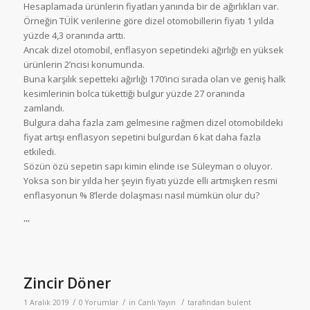
Hesaplamada ürünlerin fiyatları yanında bir de ağırlıkları var.
Örneğin TÜİK verilerine göre dizel otomobillerin fiyatı 1 yılda
yüzde 4,3 oranında arttı.
Ancak dizel otomobil, enflasyon sepetindeki ağırlığı en yüksek
ürünlerin 2’ncisi konumunda.
Buna karşılık sepetteki ağırlığı 170’inci sırada olan ve geniş halk
kesimlerinin bolca tükettiği bulgur yüzde 27 oranında
zamlandı.
Bulgura daha fazla zam gelmesine rağmen dizel otomobildeki
fiyat artışı enflasyon sepetini bulgurdan 6 kat daha fazla
etkiledi.
Sözün özü sepetin sapı kimin elinde ise Süleyman o oluyor.
Yoksa son bir yılda her şeyin fiyatı yüzde elli artmışken resmi
enflasyonun % 8’lerde dolaşması nasıl mümkün olur du?
,,,
Zincir Döner
/
/
/
1 Aralık 2019
0 Yorumlar
in
Canlı Yayın
tarafından
bulent