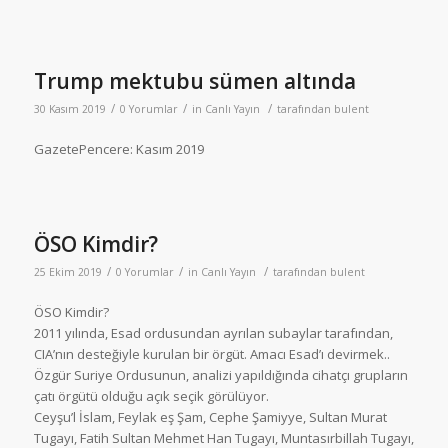
Trump mektubu sümen altında
/
/
/
30 Kasım 2019
0 Yorumlar
in
Canlı Yayın
tarafından
bulent
GazetePencere: Kasım 2019
ÖSO Kimdir?
/
/
/
25 Ekim 2019
0 Yorumlar
in
Canlı Yayın
tarafından
bulent
ÖSO Kimdir?
2011 yılında, Esad ordusundan ayrılan subaylar tarafından,
CIA’nın desteğiyle kurulan bir örgüt. Amacı Esad’ı devirmek..
Özgür Suriye Ordusunun, analizi yapıldığında cihatçı grupların
çatı örgütü olduğu açık seçik görülüyor.
Ceyşu’l İslam, Feylak eş Şam, Cephe Şamiyye, Sultan Murat
Tugayı, Fatih Sultan Mehmet Han Tugayı, Muntasırbillah Tugayı,