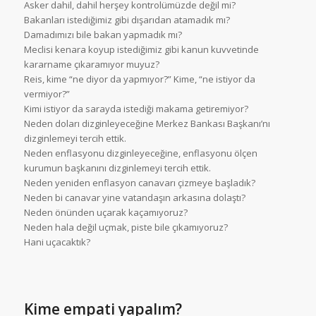
Asker dahil, dahil herşey kontrolümüzde değil mi?
Bakanları istediğimiz gibi dışarıdan atamadık mı?
Damadımızı bile bakan yapmadık mı?
Meclisi kenara koyup istediğimiz gibi kanun kuvvetinde
kararname çıkaramıyor muyuz?
Reis, kime “ne diyor da yapmıyor?” Kime, “ne istiyor da
vermiyor?”
Kimi istiyor da sarayda istediği makama getiremiyor?
Neden doları dizginleyeceğine Merkez Bankası Başkanı’nı
dizginlemeyi tercih ettik.
Neden enflasyonu dizginleyeceğine, enflasyonu ölçen
kurumun başkanını dizginlemeyi tercih ettik.
Neden yeniden enflasyon canavarı çizmeye başladık?
Neden bi canavar yine vatandaşın arkasına dolaştı?
Neden önünden uçarak kaçamıyoruz?
Neden hala değil uçmak, piste bile çıkamıyoruz?
Hani uçacaktık?
Kime empati yapalım?