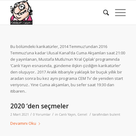
Bu bölümdeki karikatürler, 2014 Temmuz’undan 2016
Temmuz’una kadar Ulusal Kanal’da Cuma Akşamları saat 21:00
de yayınlanan, Mustafa Mutlu’nun ‘Kral Çıplak’ programında
‘Canlı Yayın esnasında, gündeme ilişkin çizdiğim karikatürler’
den oluşuyor.. 2017 Aralık itibariyle yaklaşık bir buçuk yıllık bir
aradan sonra bu kez aynı programa CEM Tv’ de yeniden start
veriyoruz.. Yine Cuma akşamları, bu sefer saat 19:30 dan
itibaren..
2020 ‘den seçmeler
/
/
/
2 Mart 2021
0 Yorumlar
in
Canlı Yayın
,
Genel
tarafından
bulent
Devamını Oku