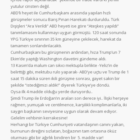
yutulur cinsten değil.
ABD’li heyet ile Cumhurbaşkanı arasında yapılan hızlı
görüşmeler sonucu Barış Pınarı Harekatı durduruldu. Türk
Dışişleri “Ara Verildi” ABD heyeti ise göre “Ateşkes yapıldı”
tanımlamasını kullanmayı uygun görmüştü. 120 saat sonunda
YPG Türkiye sınırının 35 km güneyine çekilecek, harekat da
tamamen sonlandırılacaktı.
Cumhurbaşkanı bu görüşmenin ardından, hıza Trump’un 7
Ekim’de yaptığı Washington davetini gündeme aldı.
13 Kasım’da malum can sıkıcı mektupla birlikte -Yeliz’in de
belirttiği gibi, mektubu rulo yaparak- ABD’ye uçtu ve Trump ile 1
saat 15 dakika süren ikili görüşme sonrası, gayet sakin bir
şekilde “istediğimizi aldık!” diyerek Türkiye’ye döndü.
Oysa ilk 4 madde olduğu yerde duruyordu..
Şimdi Trump ile Erdoğan’ın araları son derece iyi.. İlişki herşeye
rağmen, yumuşak ve centilmence, karşılıklı komplimanlarla, iki
saygın başkanın seviyesine uygun olarak devam ediyor.
Gelelim vehbinin kerrakesine!
Herhangi bir Türkiye Cumhuriyeti vatandaşının canını yakan,
burnunun direğini sızlatan, boğazının tam ortasına öküz
oturması gibi bir ağırlık bindiren bir 5. madde var!