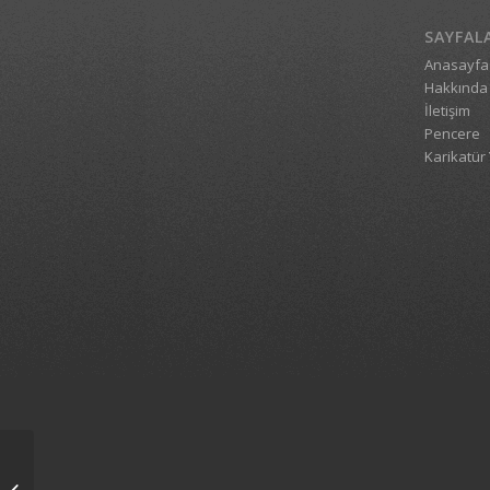
SAYFAL
Anasayfa
Hakkında
İletişim
Pencere
Karikatür 
Bak postacı geliyor!