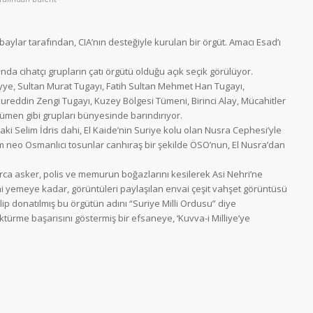
aylar tarafından, CIA’nın desteğiyle kurulan bir örgüt. Amacı Esad’ı
da cihatçı grupların çatı örgütü olduğu açık seçik görülüyor.
yye, Sultan Murat Tugayı, Fatih Sultan Mehmet Han Tugayı,
Nureddin Zengi Tugayı, K
uzey Bölgesi Tümeni, Birinci Alay, Mücahitler
Tümen gibi grupları bünyesinde barındırıyor.
aki Selim İdris dahi, El Kaide’nin Suriye kolu olan Nusra Cephesi’yle
izim neo Osmanlıcı tosunlar canhıraş bir şekilde ÖSO’nun, El Nusra’dan
rca asker, polis ve memurun boğazlarını kesilerek Asi Nehri’ne
ni yemeye kadar, görüntüleri paylaşılan envai çeşit vahşet görüntüsü
ip donatılmış bu örgütün adını “Suriye Milli Ordusu” diye
öktürme başarısını göstermiş bir efsaneye, ‘Kuvva-i Milliye’ye