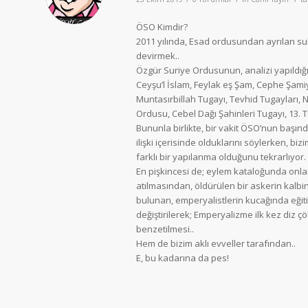
ÖSO Kimdir?
2011 yılında, Esad ordusundan ayrılan sub
devirmek..
Özgür Suriye Ordusunun, analizi yapıldığın
Ceyşu’l İslam, Feylak eş Şam, Cephe Şami
Muntasırbillah Tugayı, Tevhid Tugayları, 
Ordusu, Cebel Dağı Şahinleri Tugayı, 13. 
Bununla birlikte, bir vakit ÖSO’nun başınd
ilişki içerisinde olduklarını söylerken, b
farklı bir yapılanma olduğunu tekrarlıyor.
En pişkincesi de; eylem kataloğunda onla
atılmasından, öldürülen bir askerin kalbi
bulunan, emperyalistlerin kucağında eğitil
değiştirilerek; Emperyalizme ilk kez diz ç
benzetilmesi..
Hem de bizim aklı evveller tarafından..
E, bu kadarına da pes!