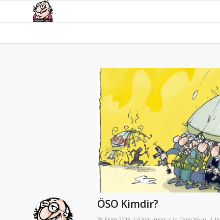
ÖSO Kimdir?
/
/
/
25 Ekim 2019
0 Yorumlar
in
Canlı Yayın
t