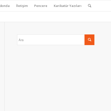
kkında
İletişim
Pencere
Karikatür Yazıları