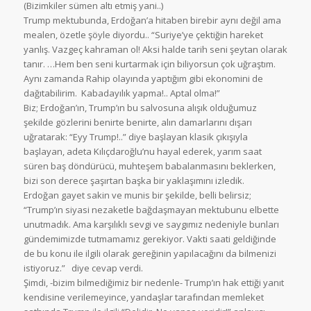
(Bizimkiler sümen altı etmiş yani..)
Trump mektubunda, Erdoğan’a hitaben birebir aynı değil ama
mealen, özetle şöyle diyordu.. “Suriye’ye çektiğin hareket
yanlış. Vazgeç kahraman ol! Aksi halde tarih seni şeytan olarak
tanır. …Hem ben seni kurtarmak için biliyorsun çok uğraştım.
Aynı zamanda Rahip olayında yaptığım gibi ekonomini de
dağıtabilirim. Kabadayılık yapma!.. Aptal olma!”
Biz; Erdoğan’ın, Trump’ın bu salvosuna alışık olduğumuz
şekilde gözlerini benirte benirte, alın damarlarını dışarı
uğratarak: “Eyy Trump!..” diye başlayan klasik çıkışıyla
başlayan, adeta Kılıçdaroğlu’nu hayal ederek, yarım saat
süren baş döndürücü, muhteşem babalanmasını beklerken,
bizi son derece şaşırtan başka bir yaklaşımını izledik.
Erdoğan gayet sakin ve munis bir şekilde, belli belirsiz;
“Trump’ın siyasi nezaketle bağdaşmayan mektubunu elbette
unutmadık. Ama karşılıklı sevgi ve saygımız nedeniyle bunları
gündemimizde tutmamamız gerekiyor. Vakti saati geldiğinde
de bu konu ile ilgili olarak gereğinin yapılacağını da bilmenizi
istiyoruz.” diye cevap verdi.
Şimdi, -bizim bilmediğimiz bir nedenle- Trump’ın hak ettiği yanıt
kendisine verilemeyince, yandaşlar tarafından memleket