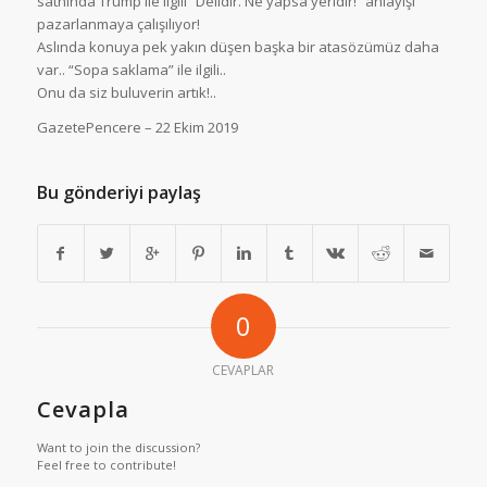
sathında Trump ile ilgili “Delidir. Ne yapsa yeridir!” anlayışı
pazarlanmaya çalışılıyor!
Aslında konuya pek yakın düşen başka bir atasözümüz daha
var.. “Sopa saklama” ile ilgili..
Onu da siz buluverin artık!..
GazetePencere – 22 Ekim 2019
Bu gönderiyi paylaş
0
CEVAPLAR
Cevapla
Want to join the discussion?
Feel free to contribute!