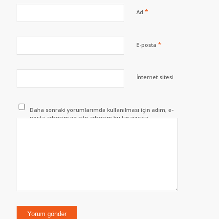
*
Ad
*
E-posta
İnternet sitesi
Daha sonraki yorumlarımda kullanılması için adım, e-
posta adresim ve site adresim bu tarayıcıya
kaydedilsin.