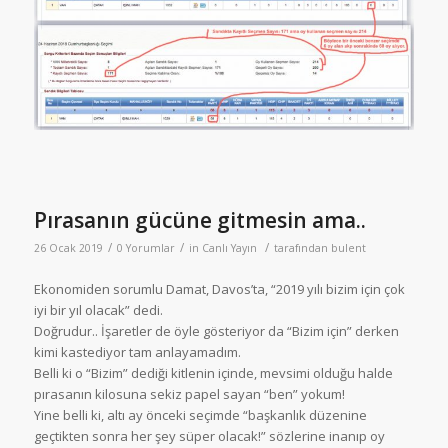
Pırasanın gücüne gitmesin ama..
/
/
/
26 Ocak 2019
0 Yorumlar
in
Canlı Yayın
tarafından
bulent
Ekonomiden sorumlu Damat, Davos’ta, “2019 yılı bizim için çok
iyi bir yıl olacak” dedi.
Doğrudur.. İşaretler de öyle gösteriyor da “Bizim için” derken
kimi kastediyor tam anlayamadım.
Belli ki o “Bizim” dediği kitlenin içinde, mevsimi olduğu halde
pırasanın kilosuna sekiz papel sayan “ben” yokum!
Yine belli ki, altı ay önceki seçimde “başkanlık düzenine
geçtikten sonra her şey süper olacak!” sözlerine inanıp oy