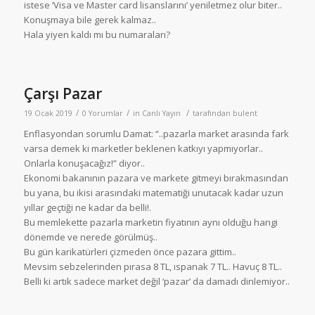
istese ‘Visa ve Master card lisanslarını’ yeniletmez olur biter..
Konuşmaya bile gerek kalmaz..
Hala yiyen kaldı mı bu numaraları?
Çarşı Pazar
/
/
/
19 Ocak 2019
0 Yorumlar
in
Canlı Yayın
tarafından
bulent
Enflasyondan sorumlu Damat: “..pazarla market arasında fark
varsa demek ki marketler beklenen katkıyı yapmıyorlar..
Onlarla konuşacağız!” diyor..
Ekonomi bakanının pazara ve markete gitmeyi bırakmasından
bu yana, bu ikisi arasındaki matematiği unutacak kadar uzun
yıllar geçtiği ne kadar da belli!.
Bu memlekette pazarla marketin fiyatının aynı olduğu hangi
dönemde ve nerede görülmüş..
Bu gün karikatürleri çizmeden önce pazara gittim..
Mevsim sebzelerinden pırasa 8 TL, ıspanak 7 TL.. Havuç 8 TL..
Belli ki artık sadece market değil ‘pazar’ da damadı dinlemiyor..