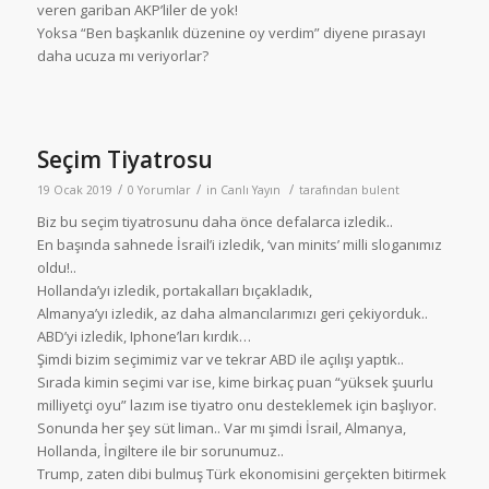
veren gariban AKP’liler de yok!
Yoksa “Ben başkanlık düzenine oy verdim” diyene pırasayı
daha ucuza mı veriyorlar?
Seçim Tiyatrosu
/
/
/
19 Ocak 2019
0 Yorumlar
in
Canlı Yayın
tarafından
bulent
Biz bu seçim tiyatrosunu daha önce defalarca izledik..
En başında sahnede İsrail’i izledik, ‘van minits’ milli sloganımız
oldu!..
Hollanda’yı izledik, portakalları bıçakladık,
Almanya’yı izledik, az daha almancılarımızı geri çekiyorduk..
ABD’yi izledik, Iphone’ları kırdık…
Şimdi bizim seçimimiz var ve tekrar ABD ile açılışı yaptık..
Sırada kimin seçimi var ise, kime birkaç puan “yüksek şuurlu
milliyetçi oyu” lazım ise tiyatro onu desteklemek için başlıyor.
Sonunda her şey süt liman.. Var mı şimdi İsrail, Almanya,
Hollanda, İngiltere ile bir sorunumuz..
Trump, zaten dibi bulmuş Türk ekonomisini gerçekten bitirmek