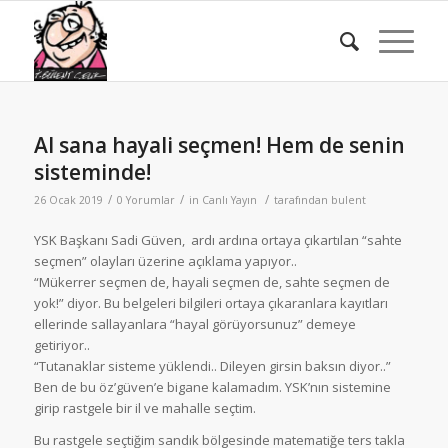
Al sana hayali seçmen! Hem de senin
sisteminde!
/
/
/
26 Ocak 2019
0 Yorumlar
in
Canlı Yayın
tarafından
bulent
YSK Başkanı Sadi Güven, ardı ardına ortaya çıkartılan “sahte
seçmen” olayları üzerine açıklama yapıyor..
“Mükerrer seçmen de, hayali seçmen de, sahte seçmen de
yok!” diyor. Bu belgeleri bilgileri ortaya çıkaranlara kayıtları
ellerinde sallayanlara “hayal görüyorsunuz” demeye
getiriyor..
“Tutanaklar sisteme yüklendi.. Dileyen girsin baksın diyor..”
Ben de bu öz’güven’e bigane kalamadım. YSK’nın sistemine
girip rastgele bir il ve mahalle seçtim.
Bu rastgele seçtiğim sandık bölgesinde matematiğe ters takla