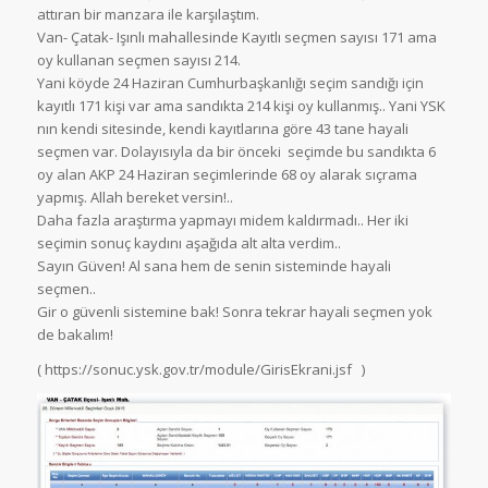
attıran bir manzara ile karşılaştım.
Van- Çatak- Işınlı mahallesinde Kayıtlı seçmen sayısı 171 ama
oy kullanan seçmen sayısı 214.
Yani köyde 24 Haziran Cumhurbaşkanlığı seçim sandığı için
kayıtlı 171 kişi var ama sandıkta 214 kişi oy kullanmış.. Yani YSK
nın kendi sitesinde, kendi kayıtlarına göre 43 tane hayali
seçmen var. Dolayısıyla da bir önceki seçimde bu sandıkta 6
oy alan AKP 24 Haziran seçimlerinde 68 oy alarak sıçrama
yapmış. Allah bereket versin!..
Daha fazla araştırma yapmayı midem kaldırmadı.. Her iki
seçimin sonuç kaydını aşağıda alt alta verdim..
Sayın Güven! Al sana hem de senin sisteminde hayali
seçmen..
Gir o güvenli sistemine bak! Sonra tekrar hayali seçmen yok
de bakalım!
( https://sonuc.ysk.gov.tr/module/GirisEkrani.jsf )