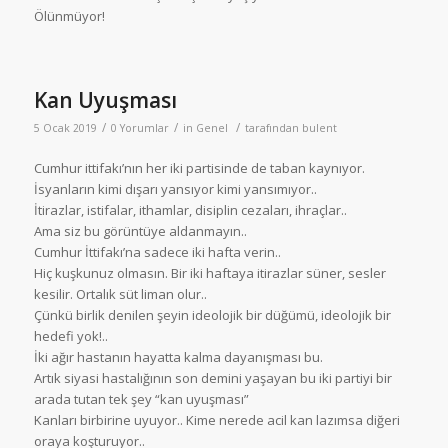
Ölünmüyor!
Kan Uyuşması
/
/
/
5 Ocak 2019
0 Yorumlar
in
Genel
tarafından
bulent
Cumhur ittifakı’nın her iki partisinde de taban kaynıyor.
İsyanların kimi dışarı yansıyor kimi yansımıyor..
İtirazlar, istifalar, ithamlar, disiplin cezaları, ihraçlar..
Ama siz bu görüntüye aldanmayın..
Cumhur İttifakı’na sadece iki hafta verin..
Hiç kuşkunuz olmasın. Bir iki haftaya itirazlar süner, sesler
kesilir. Ortalık süt liman olur..
Çünkü birlik denilen şeyin ideolojik bir düğümü, ideolojik bir
hedefi yok!..
İki ağır hastanın hayatta kalma dayanışması bu.
Artık siyasi hastalığının son demini yaşayan bu iki partiyi bir
arada tutan tek şey “kan uyuşması”
Kanları birbirine uyuyor.. Kime nerede acil kan lazımsa diğeri
oraya koşturuyor..