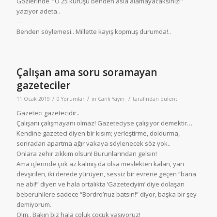
Gözlerinde “O 25 kuruşu benden asla alamayacaksınız!”
yazıyor adeta..
—
Benden söylemesi.. Millette kayış kopmuş durumda!..
Çalışan ama soru soramayan
gazeteciler
/
/
/
11 Ocak 2019
0 Yorumlar
in
Canlı Yayın
tarafından
bulent
Gazeteci gazetecidir..
Çalışanı çalışmayanı olmaz! Gazeteciyse çalışıyor demektir…
Kendine gazeteci diyen bir kısım; yerleştirme, doldurma,
sonradan apartma ağır vakaya söylenecek söz yok..
Onlara zehir zıkkım olsun! Burunlarından gelsin!
Ama içlerinde çok az kalmış da olsa meslekten kalan, yarı
devşirilen, iki derede yürüyen, sessiz bir evrene geçen “bana
ne abi!” diyen ve hala ortalıkta ‘Gazeteciyim’ diye dolaşan
beberuhilere sadece “Bordro’nuz batsın!” diyor, başka bir şey
demiyorum.
Olm.. Bakın biz hala çoluk çocuk yaşıyoruz!