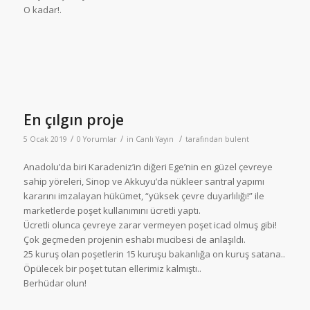
O kadar!.
En çılgın proje
/
/
/
5 Ocak 2019
0 Yorumlar
in
Canlı Yayın
tarafından
bulent
Anadolu’da biri Karadeniz’in diğeri Ege’nin en güzel çevreye
sahip yöreleri, Sinop ve Akkuyu’da nükleer santral yapımı
kararını imzalayan hükümet, “yüksek çevre duyarlılığı!” ile
marketlerde poşet kullanımını ücretli yaptı.
Ücretli olunca çevreye zarar vermeyen poşet icad olmuş gibi!
Çok geçmeden projenin eshabı mucibesi de anlaşıldı.
25 kuruş olan poşetlerin 15 kuruşu bakanlığa on kuruş satana..
Öpülecek bir poşet tutan ellerimiz kalmıştı..
Berhüdar olun!