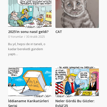
2025'in sonu nasıl geldi?
CAT
0 Yorumlar
/
30 Aralık 2025
Bu yıl, hepsi de iri taneli, o
kadar bereketli gündem
yaptı…
İddianame Karikatürleri
Neler Gördü Bu Gözler:
Serisi
Eylül'25