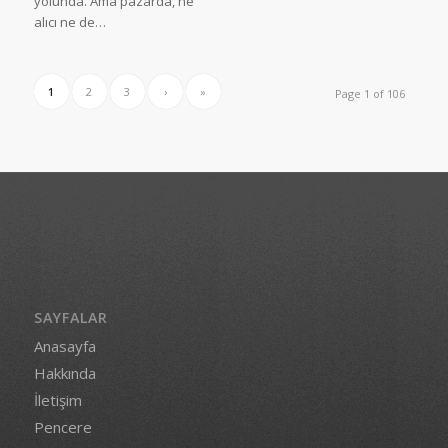
yolunda. Ama pazarda, ne
alıcı ne de…
1
2
3
›
»
Page 1 of 106
SAYFALAR
Anasayfa
Hakkında
İletişim
Pencere