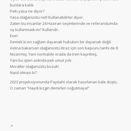
bunlara kaldı.
Peki yasa ne diyor?
Yasa olağanüstü net! Kullanabilirler diyor.
Zaten bu insanlar 24 Haziran seçimlerinde ve referandumda
oy kullanmadı mı? Kullandı!..
Eee!.
Demek ki en sağlam dayanak hukuken bir dayanak değil.
Aslına bakarsan olağanüstü itiraz için son başvuru tarihi de 8
Nisan’mış. Yani normalde orada da tren kaçırılmış..
Yani bu işten aslında pek umut yok.
Moraller olağanüstü bozuk!
Nasıl olması ki?
2023 projeksiyonunda Payitaht olarak hazırlanan kale düştü..
O zaman “Haydi kızgın demirleri soğutmaya!”
.+