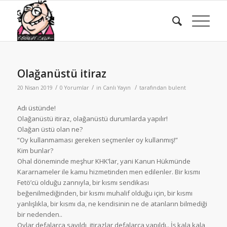
Olağanüstü itiraz
/
/
/
20 Nisan 2019
0 Yorumlar
in
Canlı Yayın
tarafından
bulent
Adı üstünde!
Olağanüstü itiraz, olağanüstü durumlarda yapılır!
Olağan üstü olan ne?
“Oy kullanmaması gereken seçmenler oy kullanmış!”
Kim bunlar?
Ohal döneminde meşhur KHK’lar, yani Kanun Hükmünde
Kararnameler ile kamu hizmetinden men edilenler. Bir kısmı
Fetö’cü olduğu zannıyla, bir kısmı sendikası
beğenilmediğinden, bir kısmı muhalif olduğu için, bir kısmı
yanlışlıkla, bir kısmı da, ne kendisinin ne de atanların bilmediği
bir nedenden..
Oylar defalarca sayıldı, itirazlar defalarca yapıldı.. İş kala kala