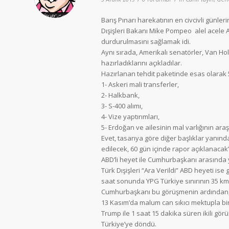
Barış Pınarı harekatının en civcivli günl
Dışişleri Bakanı Mike Pompeo alel acele A
durdurulmasını sağlamak idi.
Aynı sırada, Amerikalı senatörler, Van Holle
hazırladıklarını açıkladılar.
Hazırlanan tehdit paketinde esas olarak 
1- Askeri mali transferler,
2- Halkbank,
3- S-400 alımı,
4- Vize yaptırımları,
5- Erdoğan ve ailesinin mal varlığının araşt
Evet, tasarıya göre diğer başlıklar yanınd
edilecek, 60 gün içinde rapor açıklanacak” 
ABD’li heyet ile Cumhurbaşkanı arasında 
Türk Dışişleri “Ara Verildi” ABD heyeti i
saat sonunda YPG Türkiye sınırının 35 km
Cumhurbaşkanı bu görüşmenin ardından, h
13 Kasım’da malum can sıkıcı mektupla birli
Trump ile 1 saat 15 dakika süren ikili görü
Türkiye’ye döndü.