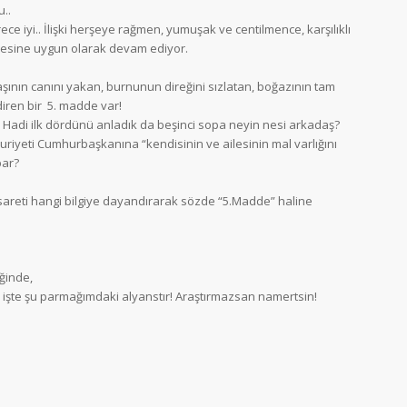
..
ece iyi.. İlişki herşeye rağmen, yumuşak ve centilmence, karşılıklı
iyesine uygun olarak devam ediyor.
şının canını yakan, burnunun direğini sızlatan, boğazının tam
ndiren bir 5. madde var!
Hadi ilk dördünü anladık da beşinci sopa neyin nesi arkadaş?
huriyeti Cumhurbaşkanına “kendisinin ve ailesinin mal varlığını
par?
reti hangi bilgiye dayandırarak sözde “5.Madde” haline
ğinde,
işte şu parmağımdaki alyanstır! Araştırmazsan namertsin!