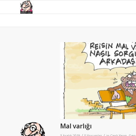
Mal varlığı
/
/
3 Aralık 2019
0 Yorumlar
in
Canlı Yayın
,
Gen