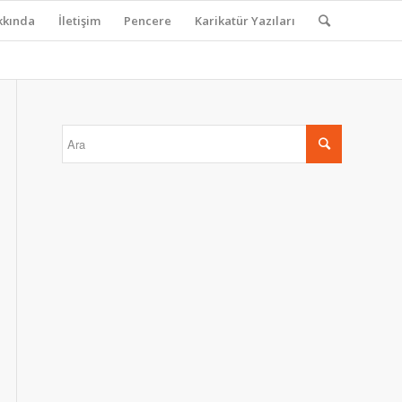
kkında
İletişim
Pencere
Karikatür Yazıları