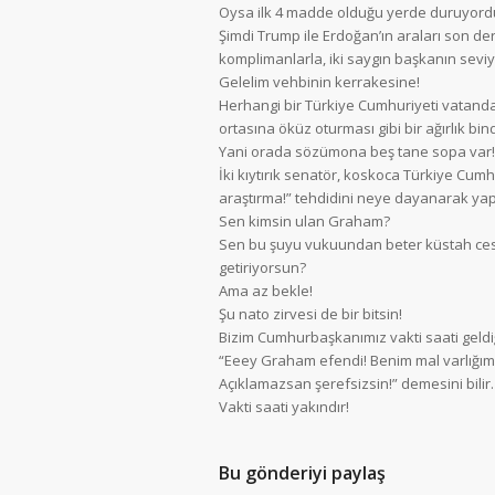
Oysa ilk 4 madde olduğu yerde duruyordu
Şimdi Trump ile Erdoğan’ın araları son der
komplimanlarla, iki saygın başkanın sev
Gelelim vehbinin kerrakesine!
Herhangi bir Türkiye Cumhuriyeti vatanda
ortasına öküz oturması gibi bir ağırlık bi
Yani orada sözümona beş tane sopa var! 
İki kıytırık senatör, koskoca Türkiye Cum
araştırma!” tehdidini neye dayanarak ya
Sen kimsin ulan Graham?
Sen bu şuyu vukuundan beter küstah cesa
getiriyorsun?
Ama az bekle!
Şu nato zirvesi de bir bitsin!
Bizim Cumhurbaşkanımız vakti saati geldi
“Eeey Graham efendi! Benim mal varlığım 
Açıklamazsan şerefsizsin!” demesini bilir.
Vakti saati yakındır!
Bu gönderiyi paylaş