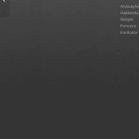
Anasayfa
Hakkında
İletişim
Pencere
Karikatür 