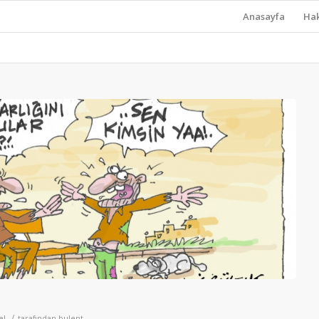
Anasayfa
Ha
/
el
tarafından
bulent