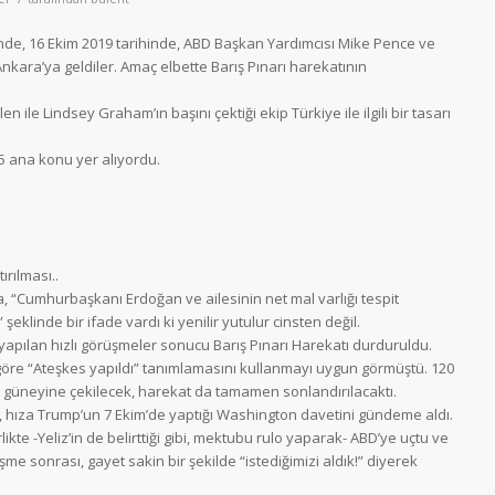
erinde, 16 Ekim 2019 tarihinde, ABD Başkan Yardımcısı Mike Pence ve
nkara’ya geldiler. Amaç elbette Barış Pınarı harekatının
n ile Lindsey Graham’ın başını çektiği ekip Türkiye ile ilgili bir tasarı
5 ana konu yer alıyordu.
ırılması..
a, “Cumhurbaşkanı Erdoğan ve ailesinin net mal varlığı tespit
şeklinde bir ifade vardı ki yenilir yutulur cinsten değil.
yapılan hızlı görüşmeler sonucu Barış Pınarı Harekatı durduruldu.
se göre “Ateşkes yapıldı” tanımlamasını kullanmayı uygun görmüştü. 120
 güneyine çekilecek, harekat da tamamen sonlandırılacaktı.
ıza Trump’un 7 Ekim’de yaptığı Washington davetini gündeme aldı.
kte -Yeliz’in de belirttiği gibi, mektubu rulo yaparak- ABD’ye uçtu ve
şme sonrası, gayet sakin bir şekilde “istediğimizi aldık!” diyerek