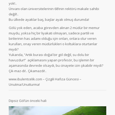
yok!..
Ünvanı olan üniversitelerinin 68’inin rektörü makale sahibi
değil!..
Bu ülkede ayaklar baş, başlar ayak olmuş durumda!
Gölü yok eden, acaba görevden alınan 2 müdür bir memur
muydu, yoksa hiç bir liyakati olmayan, sadece partili ve
birilerinin has adamı olduğu için onları, onlara olur veren
kurulları, onay veren müdürlükleri o koltuklara oturtanlar
mıydı?
Yukarıda, “Artık burası doğal bir göl değil, su dolu bir
havuzdur!” açıklamasını yapan profesör, bu işlemin bir
aşamasında devrede olsaydı, bu cinayete izin çıkabilir miydi?
Çık-maz-dı!.. Çıkamazdı!..
www.ibulentcelik.com – Çizgili Hafıza Güncesi –
Unutma/Unutturma!
Dipsiz Göl’ün önceki hali