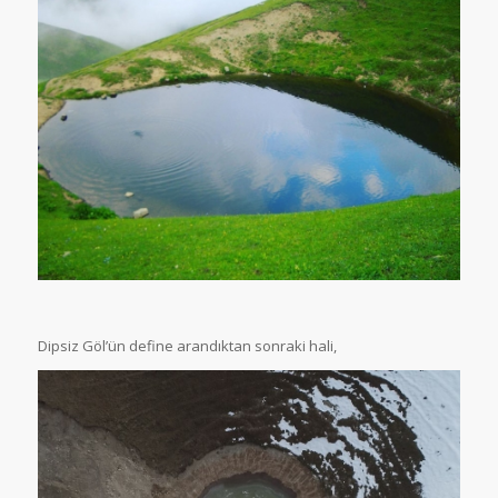
Dipsiz Göl’ün define arandıktan sonraki hali,