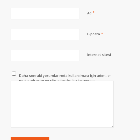
*
Ad
*
E-posta
İnternet sitesi
Daha sonraki yorumlarımda kullanılması için adım, e-
posta adresim ve site adresim bu tarayıcıya
kaydedilsin.