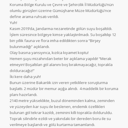
Koruma Bölge Kurulu ve Çevre ve Şehircilik İl Müdürlüğü’nün
olumlu görüşleri üzerine Gümüşhane Müze Müdürlüğü’nce
define arama ruhsatı verildi.
Yuh!
Kasım 2019’da, Jandarma nezaretinde gölün suyu boşaltıldı.
İşlem süresince bölgeye kimse yaklaştırılmadı. Su boşaltılıp 12
bin yıllık fauna ve flora imha edildikten sonra “Birşey
bulunmadığı” açıklandı.
Olay basına yansıyınca, kızılca kıyamet koptu!
Hemen şuyu mizahından beter bir açıklama yapıldı! “Merak
etmeyin! Boşaltılan göl alanını boş bırakmayacağız, toprakla
dolduracağız!”
İki kere daha yuh!
Bunun üzerine Bakanlık izin veren yetkililere soruşturma
başlattı. 2 müdür bir memur açığa alındı. 4 maddelik bir koruma
planı hazırlandı.
2140 metre yükseklikte, buzul döneminden kalma, zeminden
ve yüzeyden kar suyu ile beslenen, endemik özellikleri
bulunan göl tekrar kazıldı, zeminini killi toprakla dolduruldu.
Toprak silindirle ezildi ve yakındaki bir dereden boru ile su
verilmeye başlandı ve gölü kurtarma tamamlandı.