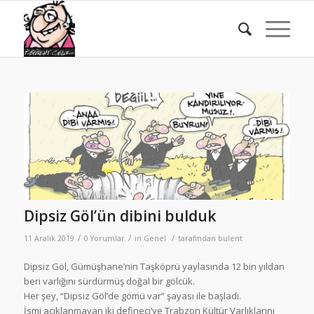
Dipsiz Göl’ün dibini bulduk
/
/
/
11 Aralık 2019
0 Yorumlar
in
Genel
tarafından
bulent
Dipsiz Göl, Gümüşhane’nin Taşköprü yaylasında 12 bin yıldan
beri varlığını sürdürmüş doğal bir gölcük.
Her şey, “Dipsiz Göl’de gömü var” şayası ile başladı.
İsmi açıklanmayan iki defineci’ye Trabzon Kültür Varlıklarını