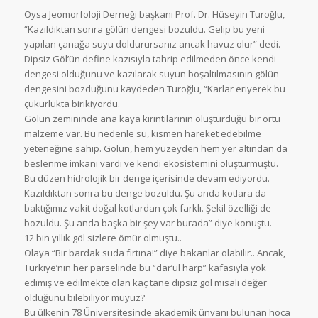
Oysa Jeomorfoloji Derneği başkanı Prof. Dr. Hüseyin Turoğlu,
“Kazıldıktan sonra gölün dengesi bozuldu. Gelip bu yeni
yapılan çanağa suyu doldurursanız ancak havuz olur” dedi.
Dipsiz Göl’ün define kazısıyla tahrip edilmeden önce kendi
dengesi olduğunu ve kazılarak suyun boşaltılmasının gölün
dengesini bozduğunu kaydeden Turoğlu, “Karlar eriyerek bu
çukurlukta birikiyordu.
Gölün zemininde ana kaya kırıntılarının oluşturduğu bir örtü
malzeme var. Bu nedenle su, kısmen hareket edebilme
yeteneğine sahip. Gölün, hem yüzeyden hem yer altından da
beslenme imkanı vardı ve kendi ekosistemini oluşturmuştu.
Bu düzen hidrolojik bir denge içerisinde devam ediyordu.
Kazıldıktan sonra bu denge bozuldu. Şu anda kotlara da
baktığımız vakit doğal kotlardan çok farklı. Şekil özelliği de
bozuldu. Şu anda başka bir şey var burada” diye konuştu.
12 bin yıllık göl sizlere ömür olmuştu..
Olaya “Bir bardak suda fırtına!” diye bakanlar olabilir.. Ancak,
Türkiye’nin her parselinde bu “dar’ül harp” kafasıyla yok
edimiş ve edilmekte olan kaç tane dipsiz göl misali değer
olduğunu bilebiliyor muyuz?
Bu ülkenin 78 Üniversitesinde akademik ünvanı bulunan hoca