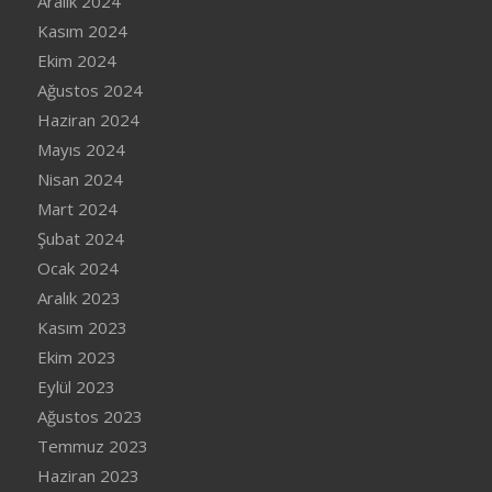
Aralık 2024
Kasım 2024
Ekim 2024
Ağustos 2024
Haziran 2024
Mayıs 2024
Nisan 2024
Mart 2024
Şubat 2024
Ocak 2024
Aralık 2023
Kasım 2023
Ekim 2023
Eylül 2023
Ağustos 2023
Temmuz 2023
Haziran 2023