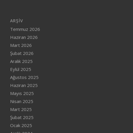
ARŞIV
Temmuz 2026
Haziran 2026
Mart 2026
Şubat 2026
Aralık 2025
Eylül 2025
Ağustos 2025
Haziran 2025
Mayıs 2025
Nisan 2025
Mart 2025
Şubat 2025
Ocak 2025