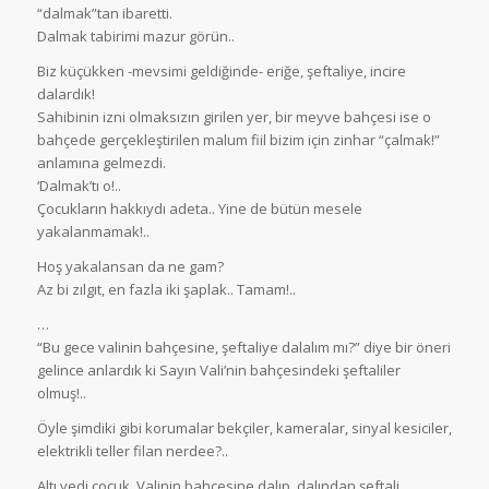
“dalmak”tan ibaretti.
Dalmak tabirimi mazur görün..
Biz küçükken -mevsimi geldiğinde- eriğe, şeftaliye, incire
dalardık!
Sahibinin izni olmaksızın girilen yer, bir meyve bahçesi ise o
bahçede gerçekleştirilen malum fiil bizim için zinhar “çalmak!”
anlamına gelmezdi.
‘Dalmak’tı o!..
Çocukların hakkıydı adeta.. Yine de bütün mesele
yakalanmamak!..
Hoş yakalansan da ne gam?
Az bi zılgıt, en fazla iki şaplak.. Tamam!..
…
“Bu gece valinin bahçesine, şeftaliye dalalım mı?” diye bir öneri
gelince anlardık ki Sayın Vali’nin bahçesindeki şeftaliler
olmuş!..
Öyle şimdiki gibi korumalar bekçiler, kameralar, sinyal kesiciler,
elektrikli teller filan nerdee?..
Altı yedi çocuk, Valinin bahçesine dalıp, dalından şeftali