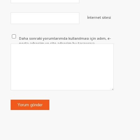
İnternet sitesi
Daha sonraki yorumlarımda kullanılması için adım, e-
posta adresim ve site adresim bu tarayıcıya
kaydedilsin.