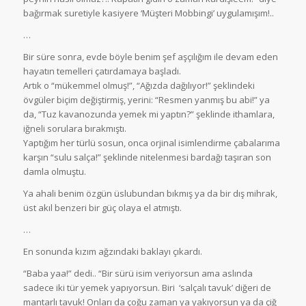
bağırmak suretiyle kasiyere ‘Müşteri Mobbingi’ uygulamışım!..
…
Bir süre sonra, evde böyle benim şef aşçılığım ile devam eden
hayatın temelleri çatırdamaya başladı.
Artık o “mükemmel olmuş!”, “Ağızda dağılıyor!” şeklindeki
övgüler biçim değiştirmiş, yerini: “Resmen yanmış bu abi!” ya
da, “Tuz kavanozunda yemek mi yaptın?” şeklinde ithamlara,
iğneli sorulara bırakmıştı.
Yaptığım her türlü sosun, onca orjinal isimlendirme çabalarıma
karşın “sulu salça!” şeklinde nitelenmesi bardağı taşıran son
damla olmuştu.
Ya ahali benim özgün üslubundan bıkmış ya da bir dış mihrak,
üst akıl benzeri bir güç olaya el atmıştı.
…
En sonunda kızım ağzındaki baklayı çıkardı.
“Baba yaa!” dedi.. “Bir sürü isim veriyorsun ama aslında
sadece iki tür yemek yapıyorsun. Biri ‘salçalı tavuk’ diğeri de
mantarlı tavuk! Onları da çoğu zaman ya yakıyorsun ya da çiğ