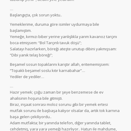
…
Başlangıçta, çok sorun yoktu..
Yemeklerime, duruma göre isimler uydurmaya bile
başlamıştım.
Yemeğe, kırmızı biber yerine yanlışlıkla yarım kavanoz tarçını
boca etmişsem: “Bol Tarçınlı tavuk döşü”;
Salatayı hazırlarken, böreği ateşte unutup dibini yakmışsam:
“Dibi yanık telaş böreği”;
Beşamel sosun topaklarını karıştır allah, eritememişsem:
“Topaklı beşamel soslu kıtır karnabahar”…
Yediler de yediler…
…
Hazır yemek; çoğu zaman bir şeye benzemese de ev
ahalisinin hoşuna bile gitmişti.
Biraz, inşaat sonrası moloz sorunu gibi bir yemek ertesi
mutfak sorunu ile başbaşa kalıyor olsalar da, artık tok karnına
başa gelen çekiliyordu..
Adam mutfakta; bir yanında telefon, diğer yanında tablet,
cehdetmiş, yara yara yemeği hazırlıyor.. Hatun ile mahdume,