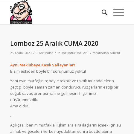
Lomboz 25 Aralık CUMA 2020
/
/
/
25 Aralık 2020
0 Yorumlar
in
Karikatür Yazıları
tarafından
bulent
Aynı Maklubeye Kaşık Sallayanlar!
Bizim eskiden böyle bir sorunumuz yoktu!
Yani evin mutfağının; böyle teknik ve taktik mücadelelerin
geçtiği, böyle zaman zaman dondurucu rüzgarların estiği bir
soğuk savaş arenası haline gelmesini hiçbirimiz
düşünemezdik.
Ama oldu!..
…
Açıkçası, benim mutfakla ilişkim ara sıra ilaçlarını içmek için su
almak ve geceleri herkes uyuduktan sonra buzdolabına