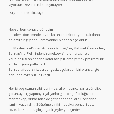
yiyorsun, Devletin ruhu duymuyor!..
Düşünün demokrasiyi!
…
Neyse, ben konuya döneyim..
Pandemi döneminde, evde kalan erkeklerin, yapacak daha
anlamlı bir şeyler bulamayanları bir anda aşçı oldu!
Bu Masterchief’inden Arda’nın Mutfağı’na, Mehmet Özer’inden,
Sahrap’ına, Pelin’inden, Yemekteyiz’ine onlarca; hele
Youtube’u filan hesaba katarsan yüzlerce yemek programı bir
anda boşuna patlamadı..
Ben de, afedersiniz bu dengesiz aşçılardan biri olunca; işte
sonunda evin huzuru kaçtı!
…
Her içi boş uzman gibi; yani mazruf olmayınca zarfa yönelip,
görüntüyle iş yapmaya çalışanlar gibi, bir şef önlüğü, bir
mantar kep, birkaç tane de şef bandanası alıp üzerlerine
ismimi yazdırdım. Göğsüme bir iki madalya benzeri buton
rozet, bez kokart gibi janjanlı şeyler yapıştırdım.