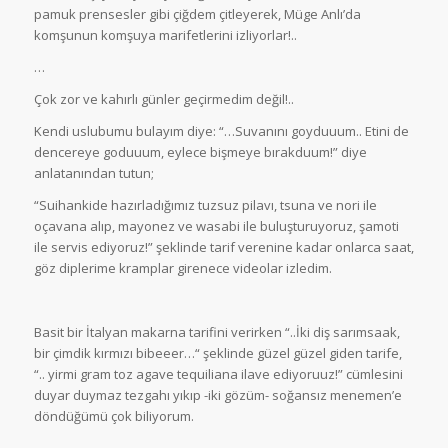
pamuk prensesler gibi çiğdem çitleyerek, Müge Anlı’da
komşunun komşuya marifetlerini izliyorlar!..
…
Çok zor ve kahırlı günler geçirmedim değil!..
Kendi uslubumu bulayım diye: “…Suvanını goyduuum.. Etini de
dencereye goduuum, eylece bişmeye bırakduum!” diye
anlatanından tutun;
“Suihankide hazırladığımız tuzsuz pilavı, tsuna ve nori ile
oçavana alıp, mayonez ve wasabi ile buluşturuyoruz, şamoti
ile servis ediyoruz!” şeklinde tarif verenine kadar onlarca saat,
göz diplerime kramplar girenece videolar izledim.
Basit bir İtalyan makarna tarifini verirken “..İki diş sarımsaak,
bir çimdik kırmızı bibeeer…“ şeklinde güzel güzel giden tarife,
“.. yirmi gram toz agave tequiliana ilave ediyoruuz!” cümlesini
duyar duymaz tezgahı yıkıp -iki gözüm- soğansız menemen’e
döndüğümü çok biliyorum.