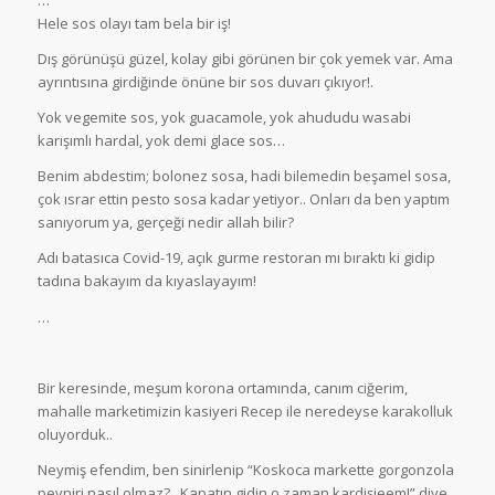
…
Hele sos olayı tam bela bir iş!
Dış görünüşü güzel, kolay gibi görünen bir çok yemek var. Ama
ayrıntısına girdiğinde önüne bir sos duvarı çıkıyor!.
Yok vegemite sos, yok guacamole, yok ahududu wasabi
karışımlı hardal, yok demi glace sos…
Benim abdestim; bolonez sosa, hadi bilemedin beşamel sosa,
çok ısrar ettin pesto sosa kadar yetiyor.. Onları da ben yaptım
sanıyorum ya, gerçeği nedir allah bilir?
Adı batasıca Covid-19, açık gurme restoran mı bıraktı ki gidip
tadına bakayım da kıyaslayayım!
…
Bir keresinde, meşum korona ortamında, canım ciğerim,
mahalle marketimizin kasiyeri Recep ile neredeyse karakolluk
oluyorduk..
Neymiş efendim, ben sinirlenip “Koskoca markette gorgonzola
peyniri nasıl olmaz?.. Kapatın gidin o zaman kardişieem!” diye