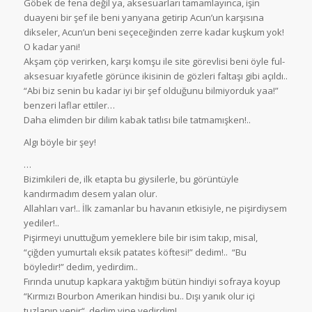
Göbek de fena değil ya, aksesuarları tamamlayınca, işin
duayeni bir şef ile beni yanyana getirip Acun’un karşısına
dikseler, Acun’un beni seçeceğinden zerre kadar kuşkum yok!
O kadar yani!
Akşam çöp verirken, karşı komşu ile site görevlisi beni öyle ful-
aksesuar kıyafetle görünce ikisinin de gözleri faltaşı gibi açıldı..
“Abi biz senin bu kadar iyi bir şef olduğunu bilmiyorduk yaa!”
benzeri laflar ettiler…
Daha elimden bir dilim kabak tatlısı bile tatmamışken!..
Algı böyle bir şey!
…
Bizimkileri de, ilk etapta bu giysilerle, bu görüntüyle
kandırmadım desem yalan olur.
Allahları var!.. İlk zamanlar bu havanın etkisiyle, ne pişirdiysem
yediler!..
Pişirmeyi unuttuğum yemeklere bile bir isim takıp, misal,
“çiğden yumurtalı eksik patates köftesi!” dedim!.. “Bu
böyledir!” dedim, yedirdim..
Fırında unutup kapkara yaktığım bütün hindiyi sofraya koyup
“Kırmızı Bourbon Amerikan hindisi bu.. Dışı yanık olur içi
tuzlanıp yenir“, dedim yine yedirdim!