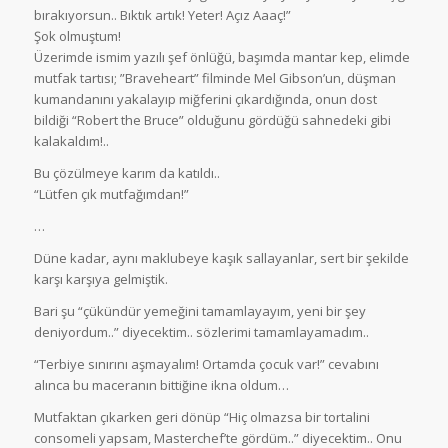
bırakıyorsun.. Bıktık artık! Yeter! Açız Aaaç!”
Şok olmuştum!
Üzerimde ismim yazılı şef önlüğü, başımda mantar kep, elimde
mutfak tartısı; ”Braveheart” filminde Mel Gibson’un, düşman
kumandanını yakalayıp miğferini çıkardığında, onun dost
bildiği “Robert the Bruce” olduğunu gördüğü sahnedeki gibi
kalakaldım!..
Bu çözülmeye karım da katıldı..
“Lütfen çık mutfağımdan!”
…
Düne kadar, aynı maklubeye kaşık sallayanlar, sert bir şekilde
karşı karşıya gelmiştik.
Bari şu “çükündür yemeğini tamamlayayım, yeni bir şey
deniyordum..” diyecektim.. sözlerimi tamamlayamadım..
“Terbiye sınırını aşmayalım! Ortamda çocuk var!” cevabını
alınca bu maceranın bittiğine ikna oldum…
Mutfaktan çıkarken geri dönüp “Hiç olmazsa bir tortalini
consomeli yapsam, Masterchef’te gördüm..” diyecektim.. Onu