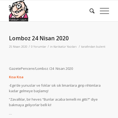
Lomboz 24 Nisan 2020
/
/
/
25 Nisan 2020
0 Yorumlar
in
Karikatür Yazıları
tarafından
bulent
GazetePencere/Lomboz /24 Nisan 2020
Kısa Kısa
-Ege’de yunuslar ve foklar sık sık limanlara girip rıhtımlara
kadar gelmeye başlamış!
“Zavallılar, bir heves “Bunlar acaba temelli mi gitti?” diye
bakmaya geliyorlar belli ki!
…