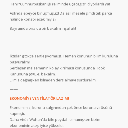
Hani “Cumhurbaşkanlığı rejiminde uçacağız!” diyorlardı ya!
Aslında epeyce bir uçmuşuz! Da asıl mesele şimdi tek parça
halinde konabilecek miyiz?
Bayramda ona da bir bakalım inşallah!
…
İktidar gittikçe sertleşiyormuş!.. Hemen konunun bilim kuruluna
başvuralım!
Sertleşen malzemenin kolay kırılması konusunda Hook
Kanununa (σ=E.e) bakalım.
Elimiz değmişken bilimden ders almayı sürdürelim..
——-
EKONOMİYE VENTİLATÖR LAZIM!
Ekonomimiz, korona salgınından çok önce korona virüsünü
kapmıştı.
Daha virüs Wuhan’da bile peydah olmamışken bizim
ekonominin ateşi iyice yükseldi.