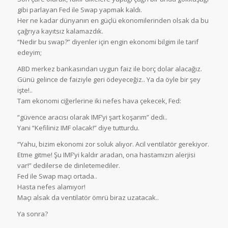
gibi parlayan Fed ile Swap yapmak kaldı.
Her ne kadar dünyanın en güçlü ekonomilerinden olsak da bu
çağrıya kayıtsız kalamazdık.
“Nedir bu swap?” diyenler için engin ekonomi bilgim ile tarif
edeyim;
ABD merkez bankasından uygun faiz ile borç dolar alacağız.
Günü gelince de faiziyle geri ödeyeceğiz.. Ya da öyle bir şey
işte!..
Tam ekonomi ciğerlerine iki nefes hava çekecek, Fed:
“güvence aracısı olarak IMF’yi şart koşarım” dedi..
Yani “Kefiliniz IMF olacak!” diye tutturdu.
“Yahu, bizim ekonomi zor soluk alıyor. Acil ventilatör gerekiyor.
Etme gitme! Şu IMF’yi kaldır aradan, ona hastamızın alerjisi
var!” dedilerse de dinletemediler.
Fed ile Swap maçı ortada..
Hasta nefes alamıyor!
Maçı alsak da ventilatör ömrü biraz uzatacak..
Ya sonra?