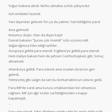
Yoğun bakıma alındı. Nefes almakta zorluk çekiyordu!
Acil ventilatör lazımdı.
Yani dışarıdan gelecek fon ya da yatırım. Yani bildiğimiz para!
Ama gelmedi!
Notumuz düştü. Olan da dışarı kaçtı!
Damat bakanın “Şurası çok önemli!” özlü sözünü milli
dağarcığımıza hibe ettiği tarihler..
Avrupa’ya gidildi para istendi. İngiltere’ye gidildi para istendi.
Hem maliye bakanı hem de şahsen Cumhurbaşkanı gitti. Sonuç
alınamadı.
Amerika’ya gidildi. Para istendi ama oradan da tersin geri
gelindi..
Yetmezmiş gibi salgın da tam bu berbat tablonun üstüne geldi.
Para IMF’de vardı ama kurucu ortaklarından biri olmamıza
rağmen, IMF için ağır sözler sarfettiğimizden o kapıyı
kapatmıştık.
…
Son çare olarak, fakir ülkelere yaptığı çağrı bir anda gökkuşağı