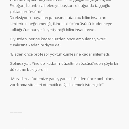
Erdoğan, İstanbul’a belediye başkanı olduğunda taşçıoğlu
çoktan profesördü.
Direksiyonu, hayatları pahasına tutan bu bilim insanları
kimilerinin beğenmediği, ikincisini, üçüncüsünü icadetmeye
kalktığı Cumhuriyet’in yetiştirdiği bilim insanlarıydı.
O yüzden, her ne kadar “Bizden önce ambulans yoktu!”
cümlesine kadar inildiyse de;
“Bizden önce profesör yoktu!” cümlesine kadar inilemedi.
Gelmez ya!.. Yine de iktidarın ‘düzeltme sözcüsü’nden şöyle bir
düzeltme bekliyorum!
“Muradımız ifademize yanlış yansıdı. Bizden önce ambulans
vardı ama vitesleri otomatik değildi! demek istemiştik!”
———-