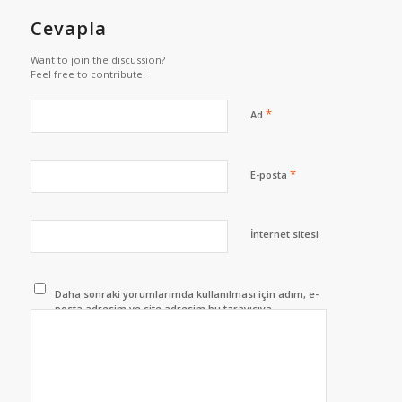
Cevapla
Want to join the discussion?
Feel free to contribute!
*
Ad
*
E-posta
İnternet sitesi
Daha sonraki yorumlarımda kullanılması için adım, e-
posta adresim ve site adresim bu tarayıcıya
kaydedilsin.