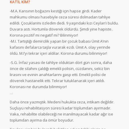
KATİL KİM?
-M.A. Karısının boğazını kestiği için hapse girdi. Kader
mahkumu olması hasebiyle ceza süresi dolmadan tahliye
edildi. Çocuklarımı özledim dedi. 9 yaşındaki kızı Ceylan’ı buldu.
Duvara astı. Hortumla döverek öldürdü. Şimdi yine hapiste..
Korona pozitif mi negatif mi? Bilinmiyor!
-M.I. Tartıştığı demircilik yapan bir çocuk babası Ümit A’nın
kafasını defalarca taşla vurarak ezdi. Ümit A. olay yerinde
öldü. M.I’yı tekrar içeri aldılar. Korona durumu bilinmiyor!
-S.G. İnfaz yasası ile tahliye olduktan dört gün sonra, daha
önce de silahını çaldığı emekli polisin, cüzdanını, sekiz bin
lirasını ve evinin anahtarlarını gasp etti. Emekli polisi de
döverek hastanelik etti. Tekrar tutuklanarak içeri atıldı.
Koronası ne durumda bilinmiyor!
…
Daha önce yazmıştık. Medeni hukukta ceza, intikam değildir.
Suçluyu rehabilitasyon süresi kadar toplumdan ayırmadır.
Vaka, rehabilite olabileceği ne inanılmayacak kadar ağır ise
toplumdan ayırma da ömür boyudur.