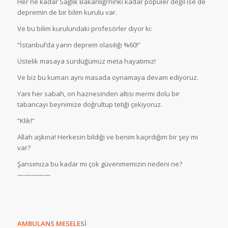
Her ne kadar Sağlık Bakanlığı’nınki kadar popüler değil ise de
depremin de bir bilim kurulu var.
Ve bu bilim kurulundaki profesörler diyor ki:
“İstanbul’da yarın deprem olasılığı %60!”
Üstelik masaya sürdüğümüz meta hayatımız!
Ve biz bu kumarı aynı masada oynamaya devam ediyoruz.
Yani her sabah, on haznesinden altısı mermi dolu bir
tabancayı beynimize doğrultup tetiği çekiyoruz.
“Klik!”
Allah aşkına! Herkesin bildiği ve benim kaçırdığım bir şey mi
var?
Şansımıza bu kadar mı çok güvenmemizin nedeni ne?
—————
AMBULANS MESELESİ