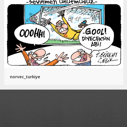
norvec_turkiye