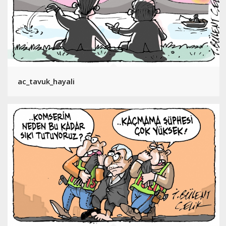
ac_tavuk_hayali