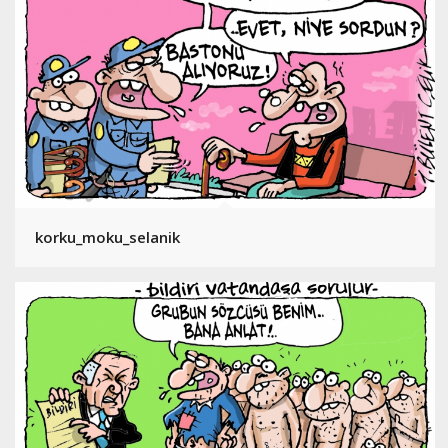
korku_moku_selanik