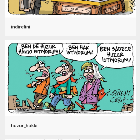
indirelini
huzur_hakki