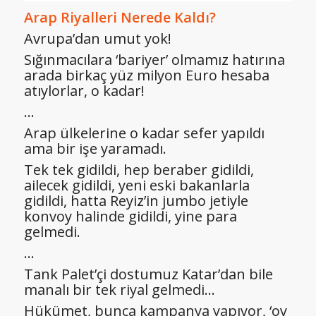
Arap Riyalleri Nerede Kaldı?
Avrupa’dan umut yok!
Sığınmacılara ‘bariyer’ olmamız hatırına
arada birkaç yüz milyon Euro hesaba
atıylorlar, o kadar!
…
Arap ülkelerine o kadar sefer yapıldı
ama bir işe yaramadı.
Tek tek gidildi, hep beraber gidildi,
ailecek gidildi, yeni eski bakanlarla
gidildi, hatta Reyiz’in jumbo jetiyle
konvoy halinde gidildi, yine para
gelmedi.
…
Tank Palet’çi dostumuz Katar’dan bile
manalı bir tek riyal gelmedi…
Hükümet, bunca kampanya yapıyor, ‘oy