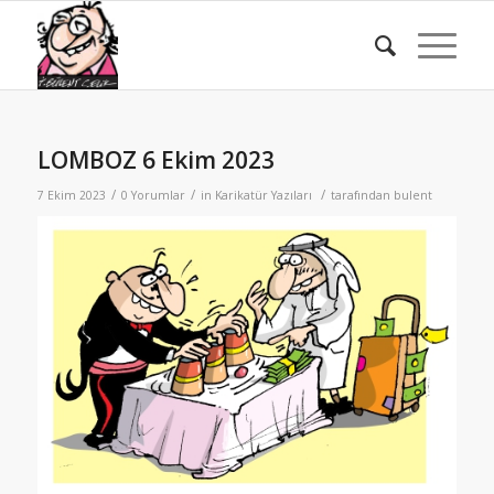
LOMBOZ 6 Ekim 2023
/
/
/
7 Ekim 2023
0 Yorumlar
in
Karikatür Yazıları
tarafından
bulent