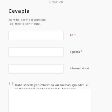
CEVAPLAR
Cevapla
Want to join the discussion?
Feel free to contribute!
*
Ad
*
E-posta
İnternet sitesi
Daha sonraki yorumlarımda kullanılması için adım, e-
posta adresim ve site adresim bu tarayıcıya
kaydedilsin.