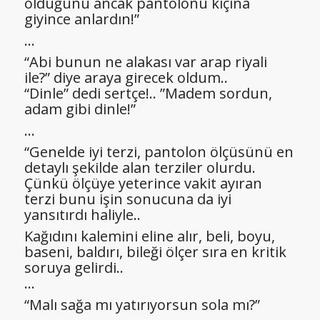
olduğunu ancak pantolonu kıçına
giyince anlardın!”
…
“Abi bunun ne alakası var arap riyali
ile?” diye araya girecek oldum..
“Dinle” dedi sertçe!.. ”Madem sordun,
adam gibi dinle!”
…
“Genelde iyi terzi, pantolon ölçüsünü en
detaylı şekilde alan terziler olurdu.
Çünkü ölçüye yeterince vakit ayıran
terzi bunu işin sonucuna da iyi
yansıtırdı haliyle..
Kağıdını kalemini eline alır, beli, boyu,
baseni, baldırı, bileği ölçer sıra en kritik
soruya gelirdi..
…
“Malı sağa mı yatırıyorsun sola mı?”