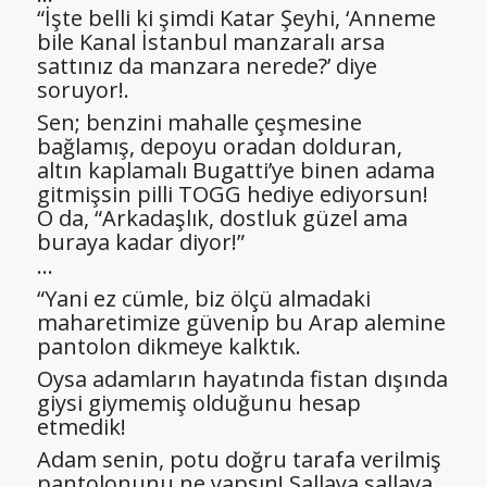
“İşte belli ki şimdi Katar Şeyhi, ‘Anneme
bile Kanal İstanbul manzaralı arsa
sattınız da manzara nerede?’ diye
soruyor!.
Sen; benzini mahalle çeşmesine
bağlamış, depoyu oradan dolduran,
altın kaplamalı Bugatti’ye binen adama
gitmişsin pilli TOGG hediye ediyorsun!
O da, “Arkadaşlık, dostluk güzel ama
buraya kadar diyor!”
…
“Yani ez cümle, biz ölçü almadaki
maharetimize güvenip bu Arap alemine
pantolon dikmeye kalktık.
Oysa adamların hayatında fistan dışında
giysi giymemiş olduğunu hesap
etmedik!
Adam senin, potu doğru tarafa verilmiş
pantolonunu ne yapsın! Sallaya sallaya