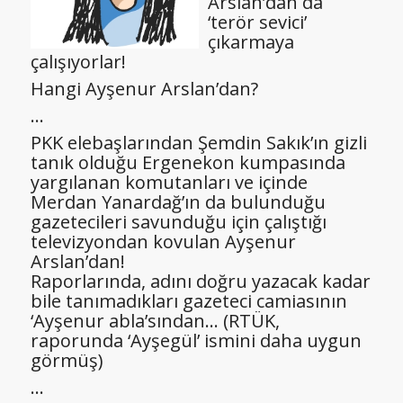
Arslan’dan da
‘terör sevici’
çıkarmaya
çalışıyorlar!
Hangi Ayşenur Arslan’dan?
…
PKK elebaşlarından Şemdin Sakık’ın gizli
tanık olduğu Ergenekon kumpasında
yargılanan komutanları ve içinde
Merdan Yanardağ’ın da bulunduğu
gazetecileri savunduğu için çalıştığı
televizyondan kovulan Ayşenur
Arslan’dan!
Raporlarında, adını doğru yazacak kadar
bile tanımadıkları gazeteci camiasının
‘Ayşenur abla’sından… (RTÜK,
raporunda ‘Ayşegül’ ismini daha uygun
görmüş)
…