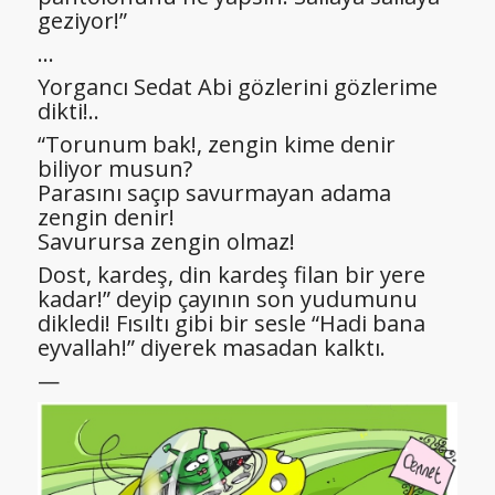
geziyor!”
…
Yorgancı Sedat Abi gözlerini gözlerime
dikti!..
“Torunum bak!, zengin kime denir
biliyor musun?
Parasını saçıp savurmayan adama
zengin denir!
Savurursa zengin olmaz!
Dost, kardeş, din kardeş filan bir yere
kadar!” deyip çayının son yudumunu
dikledi! Fısıltı gibi bir sesle “Hadi bana
eyvallah!” diyerek masadan kalktı.
—