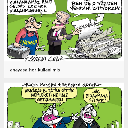
anayasa_hor_kullanilmis