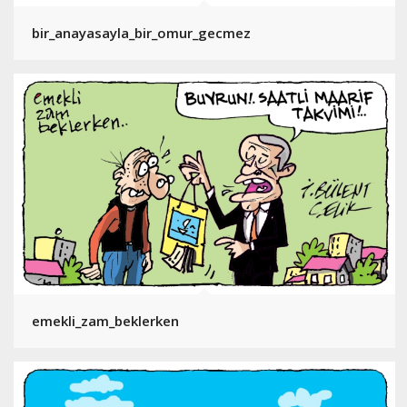
bir_anayasayla_bir_omur_gecmez
emekli_zam_beklerken