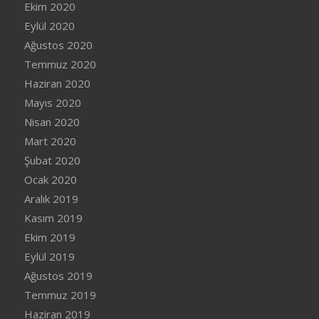
Ekim 2020
Eylül 2020
Ağustos 2020
Temmuz 2020
Haziran 2020
Mayıs 2020
Nisan 2020
Mart 2020
Şubat 2020
Ocak 2020
Aralık 2019
Kasım 2019
Ekim 2019
Eylül 2019
Ağustos 2019
Temmuz 2019
Haziran 2019