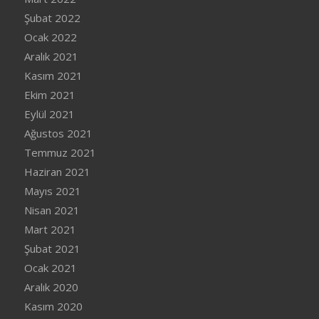
Şubat 2022
Ocak 2022
Aralık 2021
Kasım 2021
Ekim 2021
Eylül 2021
Ağustos 2021
Temmuz 2021
Haziran 2021
Mayıs 2021
Nisan 2021
Mart 2021
Şubat 2021
Ocak 2021
Aralık 2020
Kasım 2020