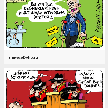
anayasaDoktoru