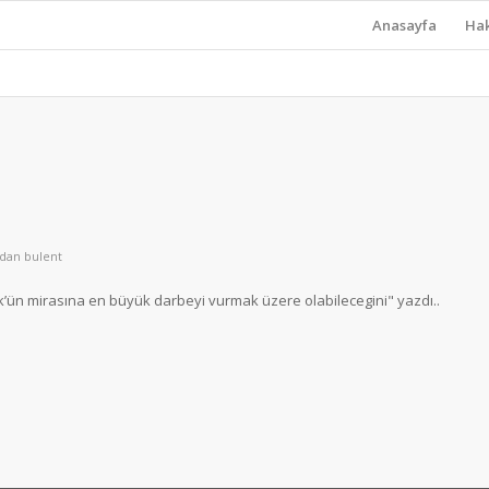
Anasayfa
Ha
ndan
bulent
k’ün mirasına en büyük darbeyi vurmak üzere olabilecegini" yazdı..