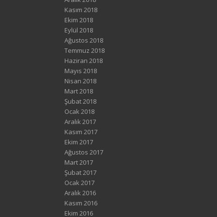
Kasım 2018
Ekim 2018
Eylül 2018
Ağustos 2018
Temmuz 2018
Haziran 2018
Mayıs 2018
Nisan 2018
Mart 2018
Şubat 2018
Ocak 2018
Aralık 2017
Kasım 2017
Ekim 2017
Ağustos 2017
Mart 2017
Şubat 2017
Ocak 2017
Aralık 2016
Kasım 2016
Ekim 2016