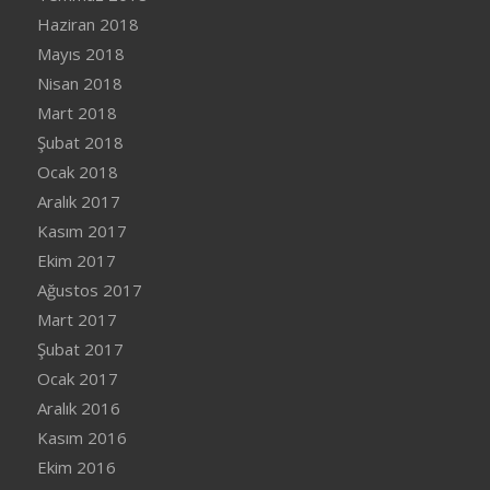
Haziran 2018
Mayıs 2018
Nisan 2018
Mart 2018
Şubat 2018
Ocak 2018
Aralık 2017
Kasım 2017
Ekim 2017
Ağustos 2017
Mart 2017
Şubat 2017
Ocak 2017
Aralık 2016
Kasım 2016
Ekim 2016