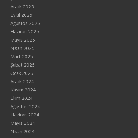
Aralık 2025
Eylül 2025
Ağustos 2025
Haziran 2025
Mayıs 2025
Nisan 2025
Mart 2025
Şubat 2025
Ocak 2025
Aralık 2024
Kasım 2024
Ekim 2024
Ağustos 2024
Haziran 2024
Mayıs 2024
Nisan 2024