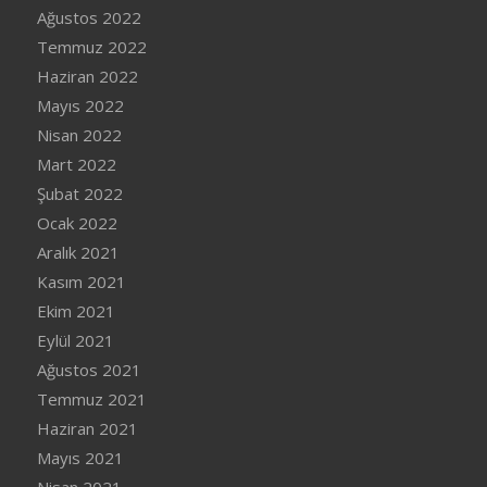
Ağustos 2022
Temmuz 2022
Haziran 2022
Mayıs 2022
Nisan 2022
Mart 2022
Şubat 2022
Ocak 2022
Aralık 2021
Kasım 2021
Ekim 2021
Eylül 2021
Ağustos 2021
Temmuz 2021
Haziran 2021
Mayıs 2021
Nisan 2021