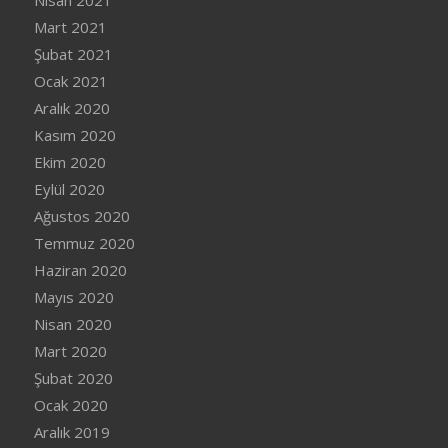
Mart 2021
Şubat 2021
Ocak 2021
Aralık 2020
Kasım 2020
Ekim 2020
Eylül 2020
Ağustos 2020
Temmuz 2020
Haziran 2020
Mayıs 2020
Nisan 2020
Mart 2020
Şubat 2020
Ocak 2020
Aralık 2019