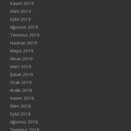
Kasım 2019
Ekim 2019
Eylül 2019
Ağustos 2019
Temmuz 2019
Haziran 2019
Mayıs 2019
Nisan 2019
Mart 2019
Şubat 2019
Ocak 2019
Aralık 2018
Kasım 2018
Ekim 2018
Eylül 2018
Ağustos 2018
Temmuz 2018