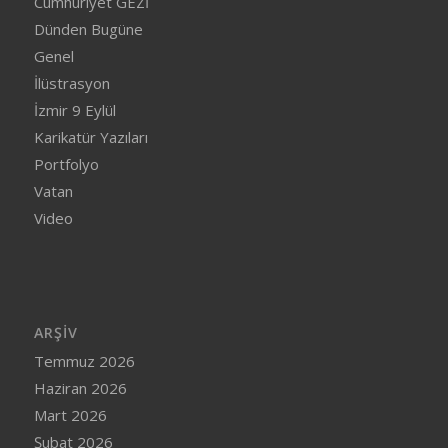
Cumhuriyet GEZİ
Dünden Bugüne
Genel
İlüstrasyon
İzmir 9 Eylül
Karikatür Yazıları
Portfolyo
Vatan
Video
ARŞIV
Temmuz 2026
Haziran 2026
Mart 2026
Şubat 2026