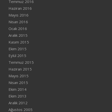
Temmuz 2016
Haziran 2016
Mayıs 2016
Nisan 2016
Ocak 2016
Aralık 2015
Kasım 2015
Ekim 2015
Eylül 2015
Temmuz 2015
Haziran 2015
Mayıs 2015
Nisan 2015
Ekim 2014
Ekim 2013
Aralık 2012
Ağustos 2005