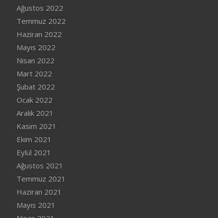
Ağustos 2022
Temmuz 2022
Haziran 2022
Mayıs 2022
Nisan 2022
Mart 2022
Şubat 2022
Ocak 2022
Aralık 2021
Kasım 2021
Ekim 2021
Eylül 2021
Ağustos 2021
Temmuz 2021
Haziran 2021
Mayıs 2021
Nisan 2021