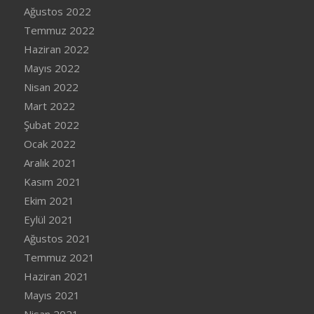
Ağustos 2022
Temmuz 2022
Haziran 2022
Mayıs 2022
Nisan 2022
Mart 2022
Şubat 2022
Ocak 2022
Aralık 2021
Kasım 2021
Ekim 2021
Eylül 2021
Ağustos 2021
Temmuz 2021
Haziran 2021
Mayıs 2021
Nisan 2021