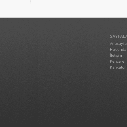
SAYFAL
Anasayfa
Hakkında
İletişim
Pencere
Karikatür 