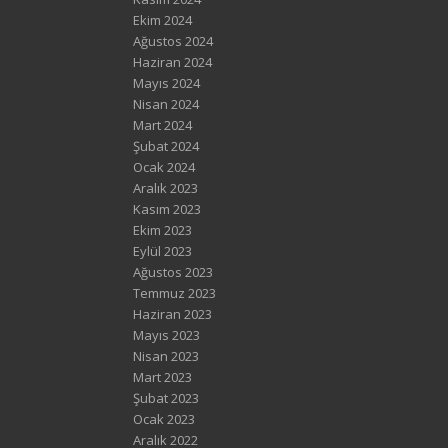
Ekim 2024
Ağustos 2024
Haziran 2024
Mayıs 2024
Nisan 2024
Mart 2024
Şubat 2024
Ocak 2024
Aralık 2023
Kasım 2023
Ekim 2023
Eylül 2023
Ağustos 2023
Temmuz 2023
Haziran 2023
Mayıs 2023
Nisan 2023
Mart 2023
Şubat 2023
Ocak 2023
Aralık 2022