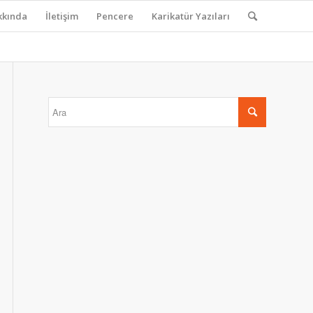
kkında
İletişim
Pencere
Karikatür Yazıları