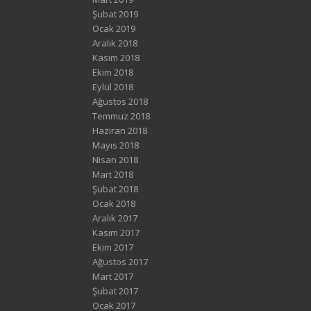
Şubat 2019
Ocak 2019
Aralık 2018
Kasım 2018
Ekim 2018
Eylül 2018
Ağustos 2018
Temmuz 2018
Haziran 2018
Mayıs 2018
Nisan 2018
Mart 2018
Şubat 2018
Ocak 2018
Aralık 2017
Kasım 2017
Ekim 2017
Ağustos 2017
Mart 2017
Şubat 2017
Ocak 2017