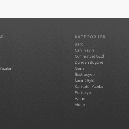
AR
KATEGORILER
Bant
Canlı Yayın
Cumhuriyet GEZİ
Dünden Bugüne
Yazıları
Genel
İlüstrasyon
İzmir 9 Eylül
Karikatür Yazıları
Portfolyo
Vatan
Video