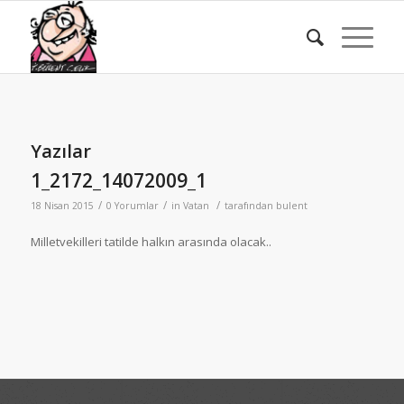
Yazılar
1_2172_14072009_1
/
/
/
18 Nisan 2015
0 Yorumlar
in
Vatan
tarafından
bulent
Milletvekilleri tatilde halkın arasında olacak..