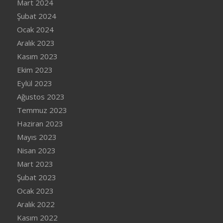
Mart 2024
Şubat 2024
Ocak 2024
Aralık 2023
Kasım 2023
Ekim 2023
Eylül 2023
Ağustos 2023
Temmuz 2023
Haziran 2023
Mayıs 2023
Nisan 2023
Mart 2023
Şubat 2023
Ocak 2023
Aralık 2022
Kasım 2022