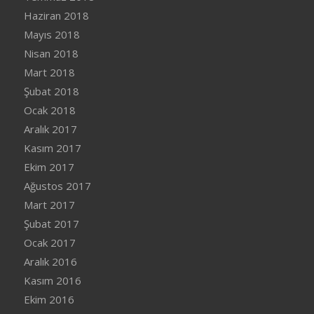
Haziran 2018
Mayıs 2018
Nisan 2018
Mart 2018
Şubat 2018
Ocak 2018
Aralık 2017
Kasım 2017
Ekim 2017
Ağustos 2017
Mart 2017
Şubat 2017
Ocak 2017
Aralık 2016
Kasım 2016
Ekim 2016