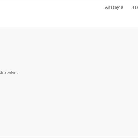
Anasayfa
Ha
ndan
bulent