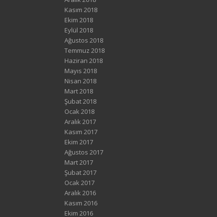
Kasım 2018
Ekim 2018
Eylül 2018
Ağustos 2018
Temmuz 2018
Haziran 2018
Mayıs 2018
Nisan 2018
Mart 2018
Şubat 2018
Ocak 2018
Aralık 2017
Kasım 2017
Ekim 2017
Ağustos 2017
Mart 2017
Şubat 2017
Ocak 2017
Aralık 2016
Kasım 2016
Ekim 2016