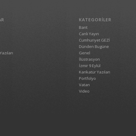
AR
KATEGORILER
Bant
Canlı Yayın
Cumhuriyet GEZİ
Dünden Bugüne
Yazıları
Genel
İlüstrasyon
İzmir 9 Eylül
Karikatür Yazıları
Portfolyo
Vatan
Video