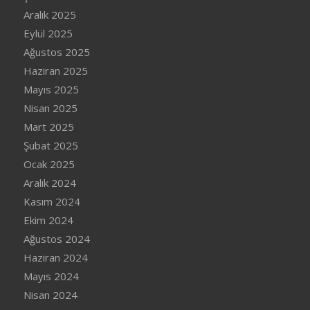
Aralık 2025
Eylül 2025
Ağustos 2025
Haziran 2025
Mayıs 2025
Nisan 2025
Mart 2025
Şubat 2025
Ocak 2025
Aralık 2024
Kasım 2024
Ekim 2024
Ağustos 2024
Haziran 2024
Mayıs 2024
Nisan 2024