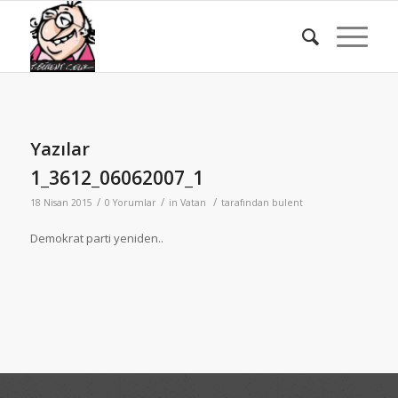
Yazılar
1_3612_06062007_1
/
/
/
18 Nisan 2015
0 Yorumlar
in
Vatan
tarafından
bulent
Demokrat parti yeniden..