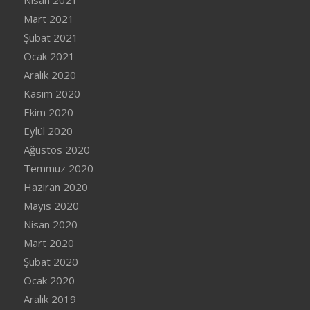
Mart 2021
Şubat 2021
Ocak 2021
Aralık 2020
Kasım 2020
Ekim 2020
Eylül 2020
Ağustos 2020
Temmuz 2020
Haziran 2020
Mayıs 2020
Nisan 2020
Mart 2020
Şubat 2020
Ocak 2020
Aralık 2019