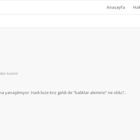
Anasayfa
Ha
ndan
bulent
na yanaşılmıyor. Hadi bize kriz geldi de “balıklar alemine” ne oldu?..