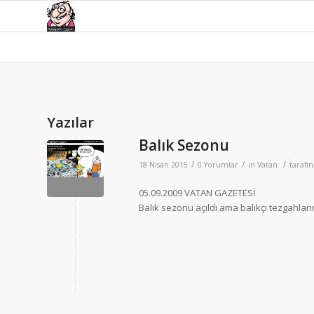
Yazılar
Balık Sezonu
/
/
/
18 Nisan 2015
0 Yorumlar
in
Vatan
tarafı
05.09.2009 VATAN GAZETESİ
Balık sezonu açıldı ama balıkçı tezgahları