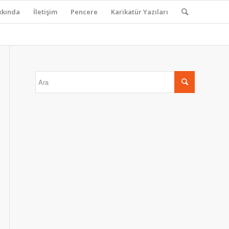
kkında
İletişim
Pencere
Karikatür Yazıları