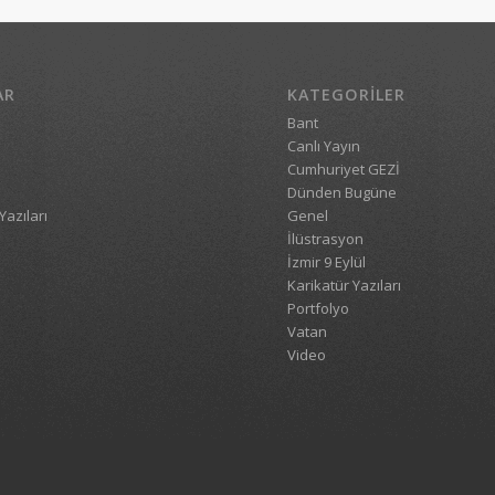
AR
KATEGORILER
Bant
Canlı Yayın
Cumhuriyet GEZİ
Dünden Bugüne
Yazıları
Genel
İlüstrasyon
İzmir 9 Eylül
Karikatür Yazıları
Portfolyo
Vatan
Video