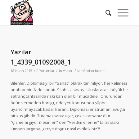
Yazılar
1_4339_01092008_1
/
/
/
18 Nisan 2015
0 Yorumlar
in
Vatan
tarafından
bulent
Bilenler, Diplomasiyi bir “Sanat” olarak tanımlıyor. her kelimesi
anahtar bir ifade sanatı. Silahsız savaş.. Uluslararası büyük bir
satranç tahtasında riski kan olan bir mücadele.. Onurundan
ödün vermeden barışçı, ciddiyeti konusunda şüphe
uyandırmayacak kadar kararlı.. Diplomasi enstrümanı avuçta
bir kuş gibidir. Tutamazsanız uçar, çok sıkarsanız ölür..
“Çizmemi giydirmesinler!” den “Verdim ellerine” tarzındaki
lümpen jargona, geriye dogru nasıl evrildik biz?!..