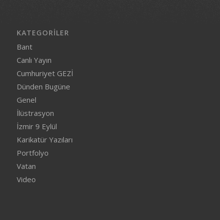
KATEGORILER
Bant
Canlı Yayın
Cumhuriyet GEZİ
Dünden Bugüne
Genel
İlüstrasyon
İzmir 9 Eylül
Karikatür Yazıları
Portfolyo
Vatan
Video