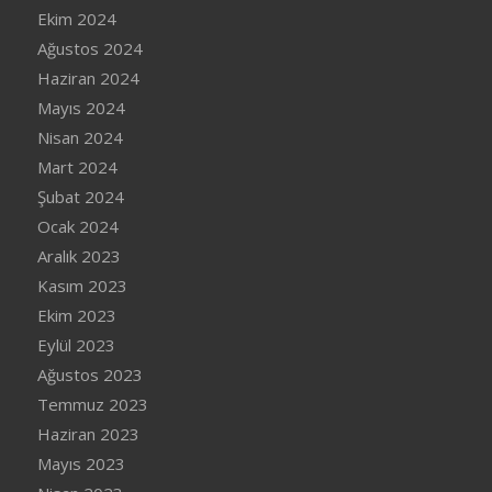
Ekim 2024
Ağustos 2024
Haziran 2024
Mayıs 2024
Nisan 2024
Mart 2024
Şubat 2024
Ocak 2024
Aralık 2023
Kasım 2023
Ekim 2023
Eylül 2023
Ağustos 2023
Temmuz 2023
Haziran 2023
Mayıs 2023