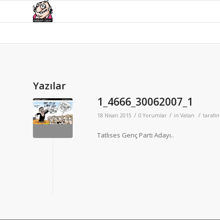
Yazılar
1_4666_30062007_1
/
/
/
18 Nisan 2015
0 Yorumlar
in
Vatan
tarafı
Tatlıses Genç Parti Adayı..