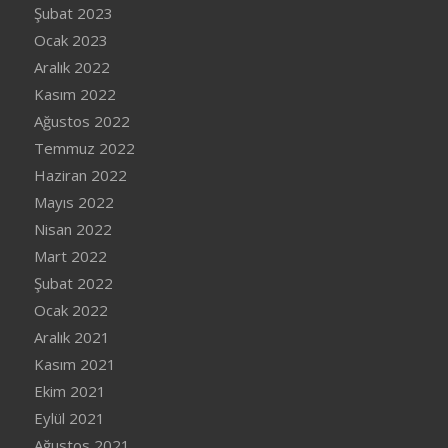
Şubat 2023
Ocak 2023
Aralık 2022
Kasım 2022
Ağustos 2022
Temmuz 2022
Haziran 2022
Mayıs 2022
Nisan 2022
Mart 2022
Şubat 2022
Ocak 2022
Aralık 2021
Kasım 2021
Ekim 2021
Eylül 2021
Ağustos 2021