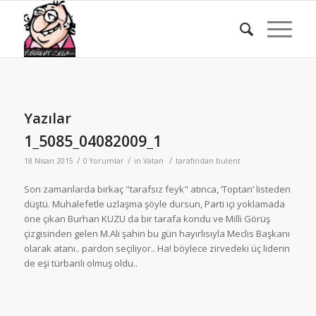
Yazılar
1_5085_04082009_1
/
/
/
18 Nisan 2015
0 Yorumlar
in
Vatan
tarafından
bulent
Son zamanlarda birkaç "tarafsız feyk" atınca, ‘Toptan’ listeden
düştü. Muhalefetle uzlaşma şöyle dursun, Parti içi yoklamada
öne çıkan Burhan KUZU da bir tarafa kondu ve Milli Görüş
çizgisinden gelen M.Ali şahin bu gün hayırlısıyla Meclis Başkanı
olarak atanı.. pardon seçiliyor.. Ha! böylece zirvedeki üç liderin
de eşi türbanlı olmuş oldu..