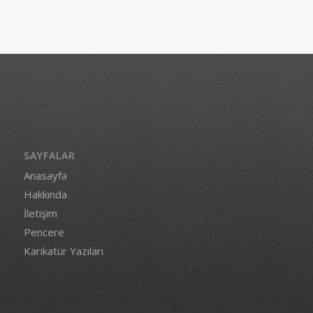
SAYFALAR
Anasayfa
Hakkında
İletişim
Pencere
Karikatür Yazıları