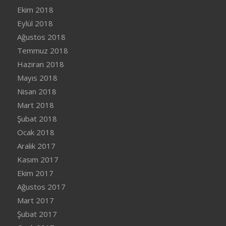
Ekim 2018
Eylül 2018
Ağustos 2018
Temmuz 2018
Haziran 2018
Mayıs 2018
Nisan 2018
Mart 2018
Şubat 2018
Ocak 2018
Aralık 2017
Kasım 2017
Ekim 2017
Ağustos 2017
Mart 2017
Şubat 2017