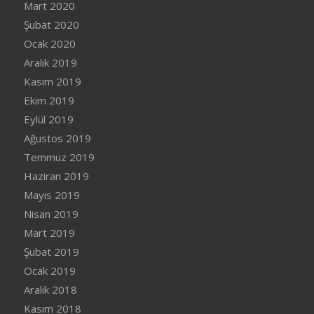
Mart 2020
Şubat 2020
Ocak 2020
Aralık 2019
Kasım 2019
Ekim 2019
Eylül 2019
Ağustos 2019
Temmuz 2019
Haziran 2019
Mayıs 2019
Nisan 2019
Mart 2019
Şubat 2019
Ocak 2019
Aralık 2018
Kasım 2018