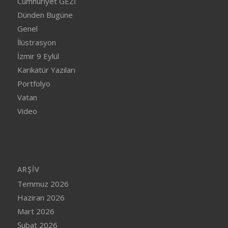
Cumhuriyet GEZİ
Dünden Bugüne
Genel
İlüstrasyon
İzmir 9 Eylül
Karikatür Yazıları
Portfolyo
Vatan
Video
ARŞIV
Temmuz 2026
Haziran 2026
Mart 2026
Şubat 2026