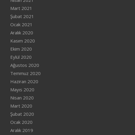
Mart 2021
Şubat 2021
Ocak 2021
Aralık 2020
Kasım 2020
Ekim 2020
Eylül 2020
Ağustos 2020
Temmuz 2020
Haziran 2020
Mayıs 2020
Nisan 2020
Mart 2020
Şubat 2020
Ocak 2020
Aralık 2019