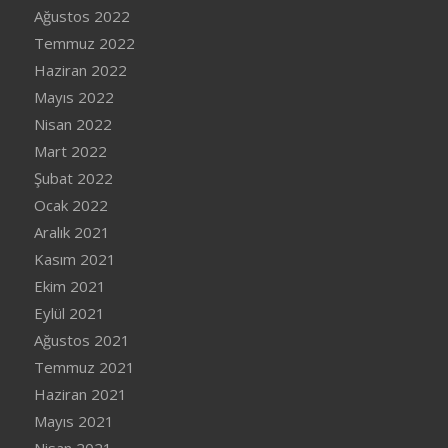
Ağustos 2022
Temmuz 2022
Haziran 2022
Mayıs 2022
Nisan 2022
Mart 2022
Şubat 2022
Ocak 2022
Aralık 2021
Kasım 2021
Ekim 2021
Eylül 2021
Ağustos 2021
Temmuz 2021
Haziran 2021
Mayıs 2021
Nisan 2021