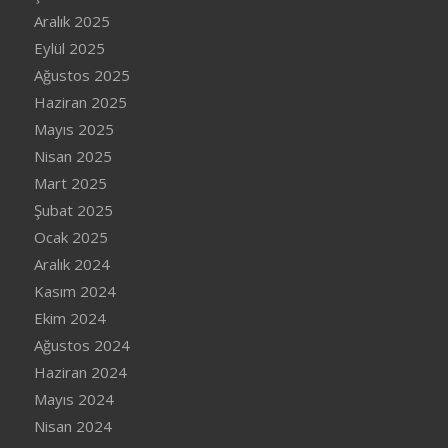
Aralık 2025
Eylül 2025
Ağustos 2025
Haziran 2025
Mayıs 2025
Nisan 2025
Mart 2025
Şubat 2025
Ocak 2025
Aralık 2024
Kasım 2024
Ekim 2024
Ağustos 2024
Haziran 2024
Mayıs 2024
Nisan 2024