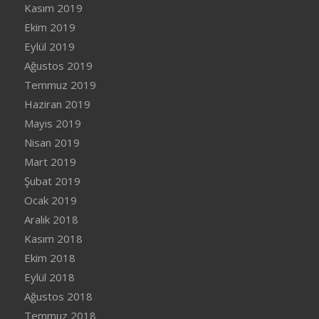
Kasım 2019
Ekim 2019
Eylül 2019
Ağustos 2019
Temmuz 2019
Haziran 2019
Mayıs 2019
Nisan 2019
Mart 2019
Şubat 2019
Ocak 2019
Aralık 2018
Kasım 2018
Ekim 2018
Eylül 2018
Ağustos 2018
Temmuz 2018