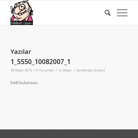
Yazılar
1_5550_10082007_1
/
/
/
18 Nisan 2015
0 Yorumlar
in
Vatan
tarafından
bulent
Delil bulunsun..