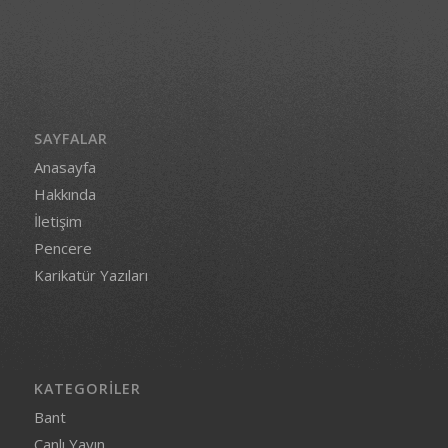
SAYFALAR
Anasayfa
Hakkında
İletişim
Pencere
Karikatür Yazıları
KATEGORILER
Bant
Canlı Yayın