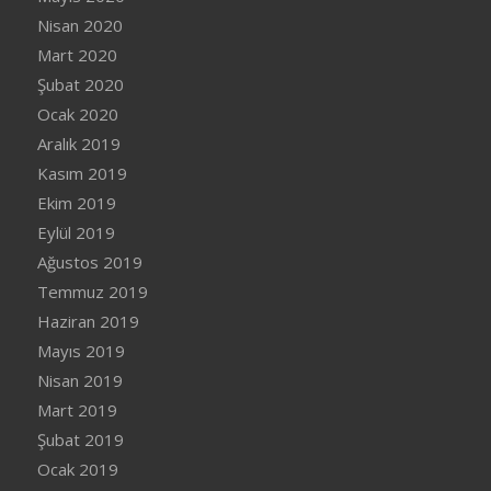
Nisan 2020
Mart 2020
Şubat 2020
Ocak 2020
Aralık 2019
Kasım 2019
Ekim 2019
Eylül 2019
Ağustos 2019
Temmuz 2019
Haziran 2019
Mayıs 2019
Nisan 2019
Mart 2019
Şubat 2019
Ocak 2019