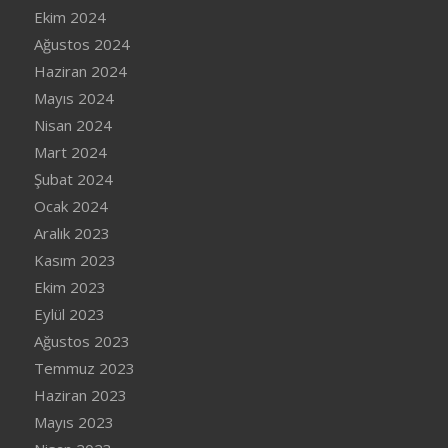
Ekim 2024
Ağustos 2024
Haziran 2024
Mayıs 2024
Nisan 2024
Mart 2024
Şubat 2024
Ocak 2024
Aralık 2023
Kasım 2023
Ekim 2023
Eylül 2023
Ağustos 2023
Temmuz 2023
Haziran 2023
Mayıs 2023