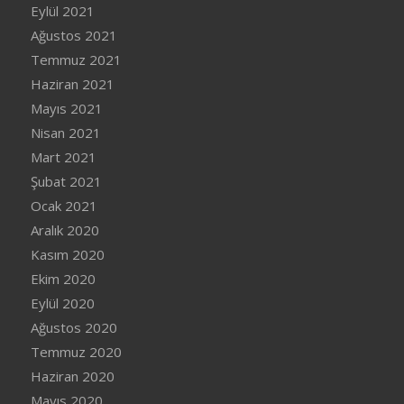
Eylül 2021
Ağustos 2021
Temmuz 2021
Haziran 2021
Mayıs 2021
Nisan 2021
Mart 2021
Şubat 2021
Ocak 2021
Aralık 2020
Kasım 2020
Ekim 2020
Eylül 2020
Ağustos 2020
Temmuz 2020
Haziran 2020
Mayıs 2020