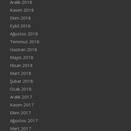
Aralık 2018
Kasım 2018
Ekim 2018
Eylül 2018
Ağustos 2018
Temmuz 2018
Haziran 2018
Mayıs 2018
Nisan 2018
Mart 2018
Şubat 2018
Ocak 2018
Aralık 2017
Kasım 2017
Ekim 2017
Ağustos 2017
Mart 2017