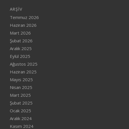
ARŞIV
Temmuz 2026
Haziran 2026
Mart 2026
Şubat 2026
Aralık 2025
Eylül 2025
Ağustos 2025
Haziran 2025
Mayıs 2025
Nisan 2025
Mart 2025
Şubat 2025
Ocak 2025
Aralık 2024
Kasım 2024