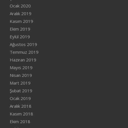
Ocak 2020
Aralık 2019
Kasım 2019
Ekim 2019
Eylül 2019
Ağustos 2019
Temmuz 2019
Haziran 2019
Mayıs 2019
Nisan 2019
Mart 2019
Şubat 2019
Ocak 2019
Aralık 2018
Kasım 2018
Ekim 2018