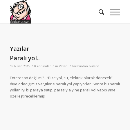
Yazılar
Paralı yol..
/
/
/
18 Nisan 2015
0 Yorumlar
in
Vatan
tarafından
bulent
Enteresan değil mi?.. “Bize yol, su, elektrik olarak dönecek”
diye ödediğimiz vergilerle paralı yol yapıyorlar. Sonra bu paralı
yolları iyi bi paraya satıp, parasıyla yine paralı yol yapıp yine
özelleştireceklermiş.