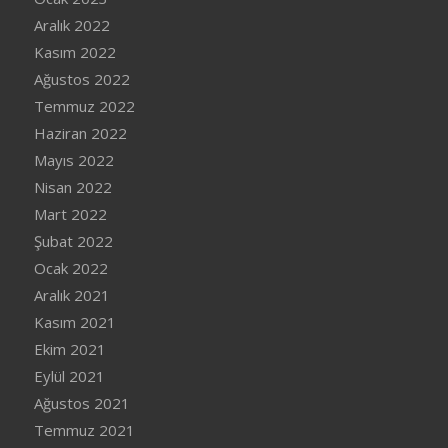
Aralık 2022
Kasım 2022
Ağustos 2022
Temmuz 2022
Haziran 2022
Mayıs 2022
Nisan 2022
Mart 2022
Şubat 2022
Ocak 2022
Aralık 2021
Kasım 2021
Ekim 2021
Eylül 2021
Ağustos 2021
Temmuz 2021