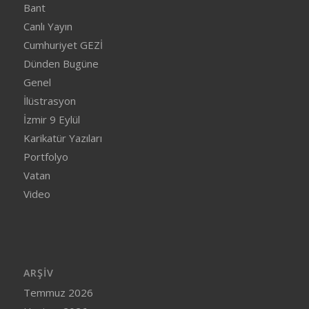
Bant
Canlı Yayın
Cumhuriyet GEZİ
Dünden Bugüne
Genel
İlüstrasyon
İzmir 9 Eylül
Karikatür Yazıları
Portfolyo
Vatan
Video
ARŞIV
Temmuz 2026