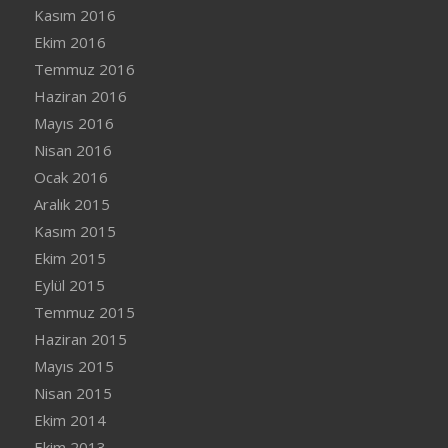
Kasım 2016
Ekim 2016
Temmuz 2016
Haziran 2016
Mayıs 2016
Nisan 2016
Ocak 2016
Aralık 2015
Kasım 2015
Ekim 2015
Eylül 2015
Temmuz 2015
Haziran 2015
Mayıs 2015
Nisan 2015
Ekim 2014
Ekim 2013