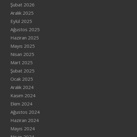
Şubat 2026
Aralık 2025
Eylül 2025
Ağustos 2025
Haziran 2025
Mayıs 2025
Nisan 2025
Mart 2025
Şubat 2025
Ocak 2025
Aralık 2024
Kasım 2024
Ekim 2024
Ağustos 2024
Haziran 2024
Mayıs 2024
Nisan 2024