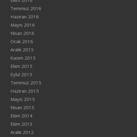
Temmuz 2016
Haziran 2016
Mayıs 2016
Nisan 2016
Ocak 2016
Aralık 2015
Kasım 2015
Ekim 2015
Eylül 2015
Temmuz 2015
Haziran 2015
Mayıs 2015
Nisan 2015
Ekim 2014
Ekim 2013
Aralık 2012