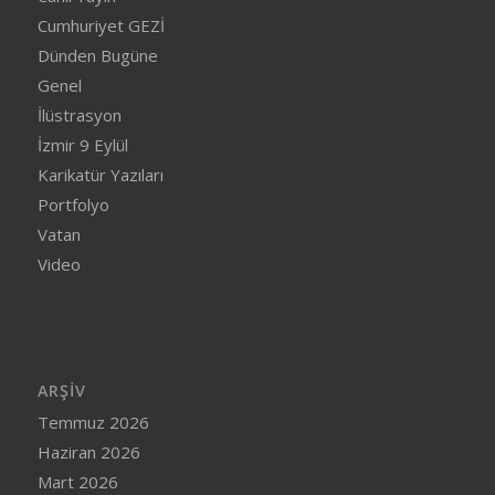
Cumhuriyet GEZİ
Dünden Bugüne
Genel
İlüstrasyon
İzmir 9 Eylül
Karikatür Yazıları
Portfolyo
Vatan
Video
ARŞIV
Temmuz 2026
Haziran 2026
Mart 2026