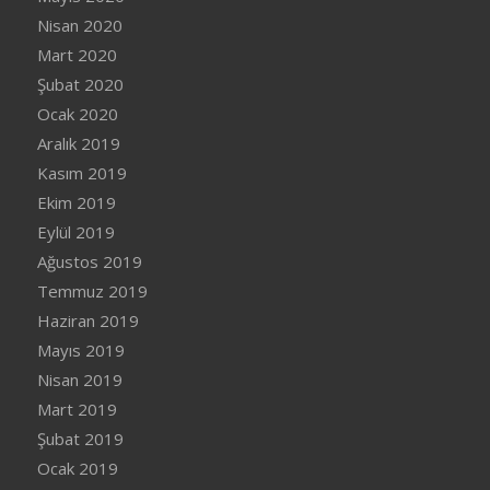
Nisan 2020
Mart 2020
Şubat 2020
Ocak 2020
Aralık 2019
Kasım 2019
Ekim 2019
Eylül 2019
Ağustos 2019
Temmuz 2019
Haziran 2019
Mayıs 2019
Nisan 2019
Mart 2019
Şubat 2019
Ocak 2019