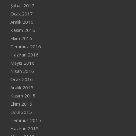
Şubat 2017
Ocak 2017
Aralık 2016
Kasım 2016
Ekim 2016
Temmuz 2016
Haziran 2016
Mayıs 2016
Nisan 2016
Ocak 2016
Aralık 2015
Kasım 2015
Ekim 2015
Eylül 2015
Temmuz 2015
Haziran 2015