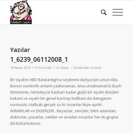
Yazılar
1_6239_06112008_1
/
/
/
18 Nisan 2015
0 Yorumlar
in
Vatan
tarafından
bulent
Bir siyahin ABD Baskanligi’na seçilmesi dünya için umut oldu.
Bunun sembolik anlami yadsinamaz. Ama unutmamali ki Bush
dönemine, neredeyse baskan kadar güçlü bir siyahi disisleri
bakani ve siyahi bir genel kurmay baﬂkani da damgasini
vurmustu. Halbuki gerçek su ki; insanlar ikiye ayrilir..
AHMAKLAR ve DIGERLERI.. Beyazlar, zenciler, bilim adamlari,
doktorlar, yazarlar, zekiler ve siradan insanlar her iki grupta
da bolca bulunur.