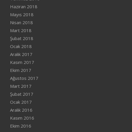
Haziran 2018
Mayıs 2018
Nisan 2018
Mart 2018
Şubat 2018
Ocak 2018
Aralık 2017
Kasım 2017
Ekim 2017
Ağustos 2017
Mart 2017
Şubat 2017
Ocak 2017
Aralık 2016
Kasım 2016
Ekim 2016