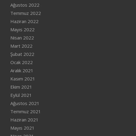
Ağustos 2022
Temmuz 2022
Haziran 2022
Mayıs 2022
Nisan 2022
Mart 2022
Şubat 2022
Ocak 2022
Aralık 2021
Kasım 2021
Ekim 2021
Eylül 2021
Ağustos 2021
Temmuz 2021
Haziran 2021
Mayıs 2021
Nisan 2021