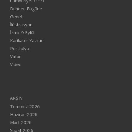
Cumhuriyet GEZİ
Dünden Bugüne
Genel
İlüstrasyon
İzmir 9 Eylül
Karikatür Yazıları
Portfolyo
Vatan
Video
ARŞIV
Temmuz 2026
Haziran 2026
Mart 2026
Şubat 2026