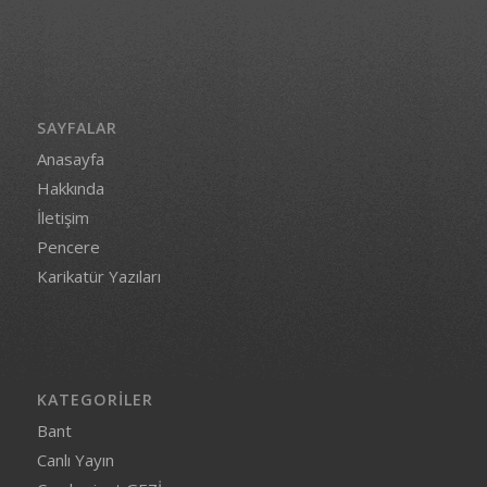
SAYFALAR
Anasayfa
Hakkında
İletişim
Pencere
Karikatür Yazıları
KATEGORILER
Bant
Canlı Yayın