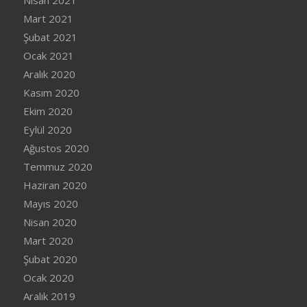
Mart 2021
Şubat 2021
Ocak 2021
Aralık 2020
Kasım 2020
Ekim 2020
Eylül 2020
Ağustos 2020
Temmuz 2020
Haziran 2020
Mayıs 2020
Nisan 2020
Mart 2020
Şubat 2020
Ocak 2020
Aralık 2019