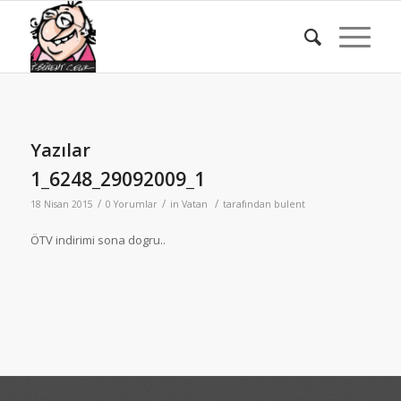
Yazılar
1_6248_29092009_1
/
/
/
18 Nisan 2015
0 Yorumlar
in
Vatan
tarafından
bulent
ÖTV indirimi sona dogru..