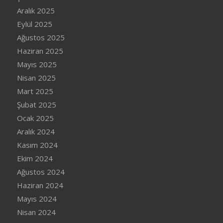
Aralık 2025
Eylül 2025
Ağustos 2025
Haziran 2025
Mayıs 2025
Nisan 2025
Mart 2025
Şubat 2025
Ocak 2025
Aralık 2024
Kasım 2024
Ekim 2024
Ağustos 2024
Haziran 2024
Mayıs 2024
Nisan 2024