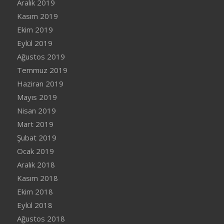
Aralık 2019
Kasım 2019
Ekim 2019
Eylül 2019
Ağustos 2019
Temmuz 2019
Haziran 2019
Mayıs 2019
Nisan 2019
Mart 2019
Şubat 2019
Ocak 2019
Aralık 2018
Kasım 2018
Ekim 2018
Eylül 2018
Ağustos 2018