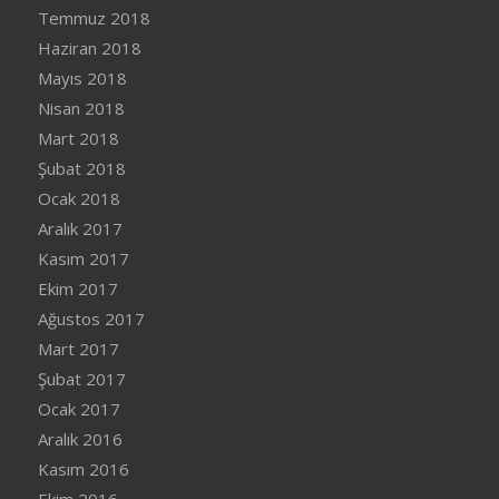
Temmuz 2018
Haziran 2018
Mayıs 2018
Nisan 2018
Mart 2018
Şubat 2018
Ocak 2018
Aralık 2017
Kasım 2017
Ekim 2017
Ağustos 2017
Mart 2017
Şubat 2017
Ocak 2017
Aralık 2016
Kasım 2016
Ekim 2016