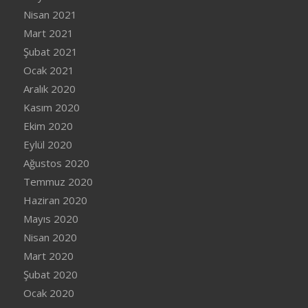
Nisan 2021
Mart 2021
Şubat 2021
Ocak 2021
Aralık 2020
Kasım 2020
Ekim 2020
Eylül 2020
Ağustos 2020
Temmuz 2020
Haziran 2020
Mayıs 2020
Nisan 2020
Mart 2020
Şubat 2020
Ocak 2020