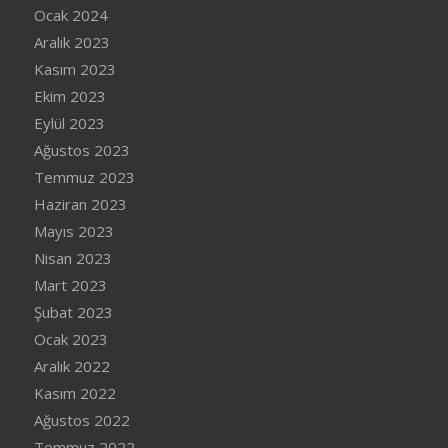
Ocak 2024
Aralık 2023
Kasım 2023
Ekim 2023
Eylül 2023
Ağustos 2023
Temmuz 2023
Haziran 2023
Mayıs 2023
Nisan 2023
Mart 2023
Şubat 2023
Ocak 2023
Aralık 2022
Kasım 2022
Ağustos 2022
Temmuz 2022