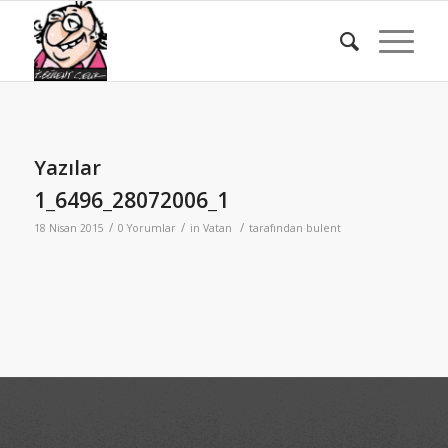
Yazılar
1_6496_28072006_1
/
/
/
18 Nisan 2015
0 Yorumlar
in
Vatan
tarafından
bulent