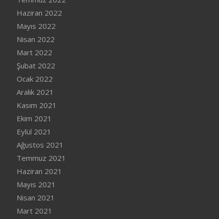
Haziran 2022
Mayıs 2022
Nisan 2022
Mart 2022
Şubat 2022
Ocak 2022
Aralık 2021
Kasım 2021
Ekim 2021
Eylül 2021
Ağustos 2021
Temmuz 2021
Haziran 2021
Mayıs 2021
Nisan 2021
Mart 2021