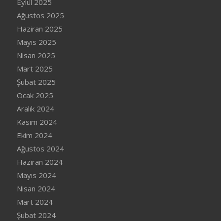
Eylül 2025
Ağustos 2025
Haziran 2025
Mayıs 2025
Nisan 2025
Mart 2025
Şubat 2025
Ocak 2025
Aralık 2024
Kasım 2024
Ekim 2024
Ağustos 2024
Haziran 2024
Mayıs 2024
Nisan 2024
Mart 2024
Şubat 2024