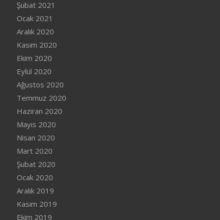
Şubat 2021
Ocak 2021
Aralık 2020
Kasım 2020
Ekim 2020
Eylül 2020
Ağustos 2020
Temmuz 2020
Haziran 2020
Mayıs 2020
Nisan 2020
Mart 2020
Şubat 2020
Ocak 2020
Aralık 2019
Kasım 2019
Ekim 2019