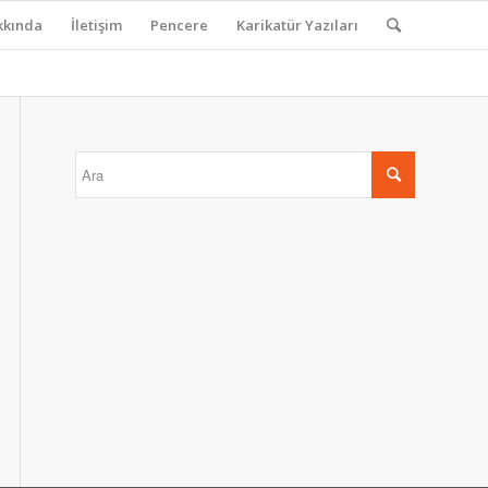
kkında
İletişim
Pencere
Karikatür Yazıları