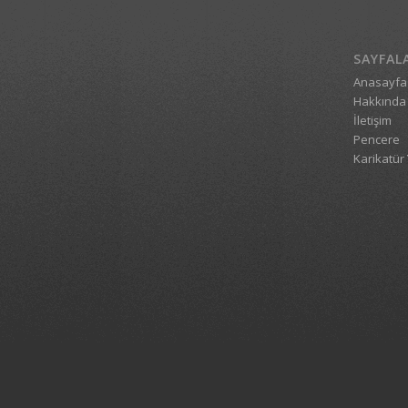
SAYFAL
Anasayfa
Hakkında
İletişim
Pencere
Karikatür 