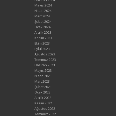
Mayıs 2024
Nisan 2024
Mart 2024
Şubat 2024
Ocak 2024
Aralık 2023
Kasım 2023
Ekim 2023
Eylül 2023
Ağustos 2023
Temmuz 2023
Haziran 2023
Mayıs 2023
Nisan 2023
Mart 2023
Şubat 2023
Ocak 2023
Aralık 2022
Kasım 2022
Ağustos 2022
Temmuz 2022