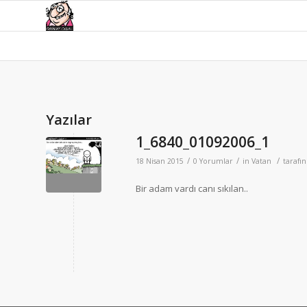
Yazılar
1_6840_01092006_1
/
/
/
18 Nisan 2015
0 Yorumlar
in
Vatan
tarafı
Bir adam vardı canı sıkılan..