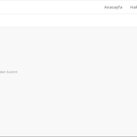
Anasayfa
Ha
ndan
bulent