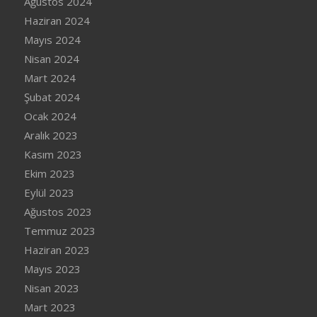
Ağustos 2024
Haziran 2024
Mayıs 2024
Nisan 2024
Mart 2024
Şubat 2024
Ocak 2024
Aralık 2023
Kasım 2023
Ekim 2023
Eylül 2023
Ağustos 2023
Temmuz 2023
Haziran 2023
Mayıs 2023
Nisan 2023
Mart 2023