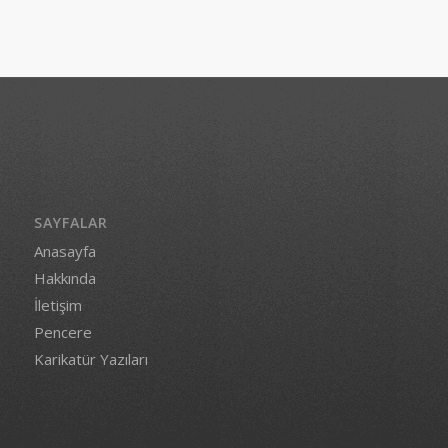
SAYFALAR
Anasayfa
Hakkında
İletişim
Pencere
Karikatür Yazıları