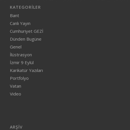
KATEGORILER
Bant
Canlı Yayın
Cumhuriyet GEZİ
Dünden Bugüne
Genel
İlüstrasyon
İzmir 9 Eylül
Karikatür Yazıları
Portfolyo
Vatan
Video
ARŞIV