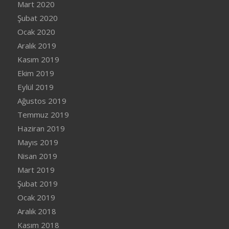
Mart 2020
Şubat 2020
Ocak 2020
Aralık 2019
Kasım 2019
Ekim 2019
Eylül 2019
Ağustos 2019
Temmuz 2019
Haziran 2019
Mayıs 2019
Nisan 2019
Mart 2019
Şubat 2019
Ocak 2019
Aralık 2018
Kasım 2018