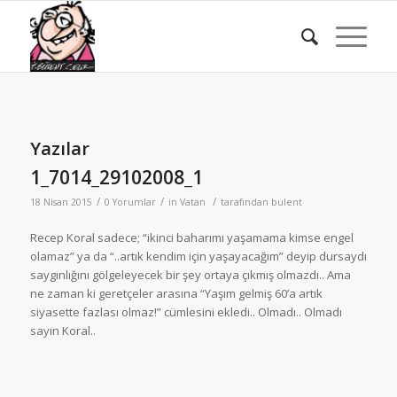
Yazılar
1_7014_29102008_1
/
/
/
18 Nisan 2015
0 Yorumlar
in
Vatan
tarafından
bulent
Recep Koral sadece; “ikinci baharımı yaşamama kimse engel
olamaz” ya da “..artık kendim için yaşayacağım” deyip dursaydı
saygınlığını gölgeleyecek bir şey ortaya çıkmış olmazdı.. Ama
ne zaman ki geretçeler arasına “Yaşım gelmiş 60’a artık
siyasette fazlası olmaz!” cümlesini ekledi.. Olmadı.. Olmadı
sayın Koral..