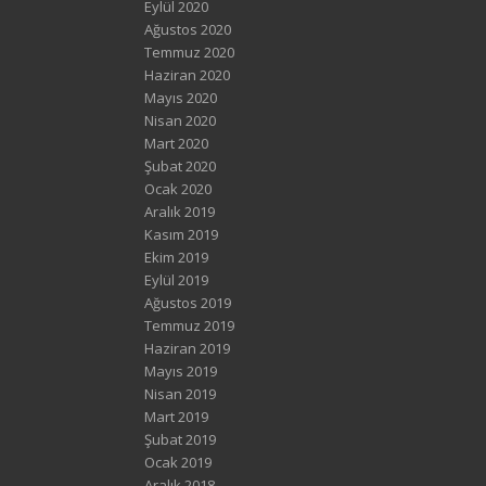
Eylül 2020
Ağustos 2020
Temmuz 2020
Haziran 2020
Mayıs 2020
Nisan 2020
Mart 2020
Şubat 2020
Ocak 2020
Aralık 2019
Kasım 2019
Ekim 2019
Eylül 2019
Ağustos 2019
Temmuz 2019
Haziran 2019
Mayıs 2019
Nisan 2019
Mart 2019
Şubat 2019
Ocak 2019
Aralık 2018