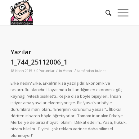
Yazılar
1_744_25112006_1
/
/
/
18 Nisan 2015
0 Yorumlar
in
Vatan
tarafından
bulent
Erke nedir? Erke, Erkek’in kısa yazılışıdır. Ekonomik ve
tasarruflu olanıdır. Hayatımda kullandığım en ekonomik güç
kaynağı, ‘vitesli bisiklet’ti.. Keşke olsa böyle bişeyler!.. İnsan
istiyor ama yasalar elvermiyor işte. Bir ‘yasa’ var böyle
durumlara mani olan.. “Enerjinin korunumu yasası”.. İlkokul
dörtten itibaren böyle öğretiyorlar.. Tamam inanalım Erke’ye
Merke’ ye de biraz ihtiyatlı olalım.. Dikkat edelim.. Yasa, hukuk,
nizam bilelim.. Diy’mi.. çok reklam verince daha bilimsel
olunmuyor!”