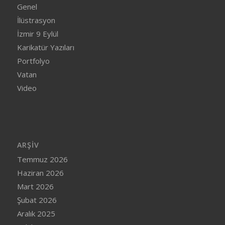
Genel
İlüstrasyon
İzmir 9 Eylül
Karikatür Yazıları
Portfolyo
Vatan
Video
ARŞIV
Temmuz 2026
Haziran 2026
Mart 2026
Şubat 2026
Aralık 2025