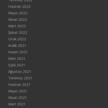
Haziran 2022
Mayıs 2022
Nisan 2022
Mart 2022
Şubat 2022
Ocak 2022
Aralık 2021
Kasım 2021
Ekim 2021
Eylül 2021
Ağustos 2021
Temmuz 2021
Haziran 2021
Mayıs 2021
Nisan 2021
Mart 2021