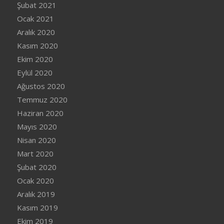
Şubat 2021
Ocak 2021
Aralık 2020
Kasım 2020
Ekim 2020
Eylül 2020
Ağustos 2020
Temmuz 2020
Haziran 2020
Mayıs 2020
Nisan 2020
Mart 2020
Şubat 2020
Ocak 2020
Aralık 2019
Kasım 2019
Ekim 2019