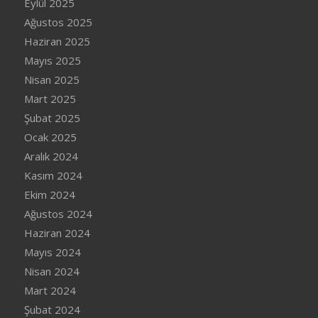
Eylül 2025
Ağustos 2025
Haziran 2025
Mayıs 2025
Nisan 2025
Mart 2025
Şubat 2025
Ocak 2025
Aralık 2024
Kasım 2024
Ekim 2024
Ağustos 2024
Haziran 2024
Mayıs 2024
Nisan 2024
Mart 2024
Şubat 2024