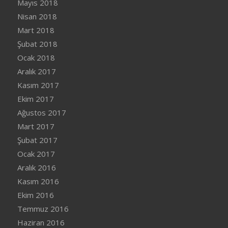
Mayıs 2018
Nisan 2018
Mart 2018
Şubat 2018
Ocak 2018
Aralık 2017
Kasım 2017
Ekim 2017
Ağustos 2017
Mart 2017
Şubat 2017
Ocak 2017
Aralık 2016
Kasım 2016
Ekim 2016
Temmuz 2016
Haziran 2016