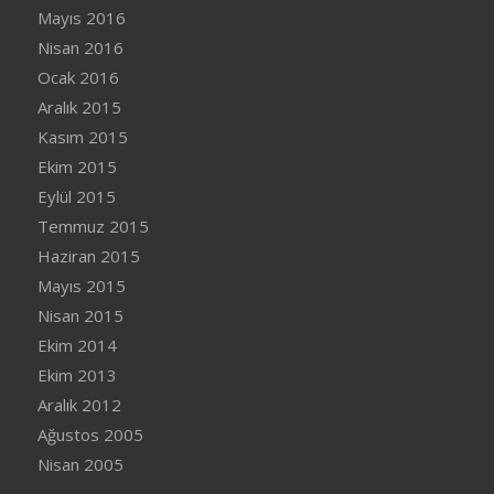
Mayıs 2016
Nisan 2016
Ocak 2016
Aralık 2015
Kasım 2015
Ekim 2015
Eylül 2015
Temmuz 2015
Haziran 2015
Mayıs 2015
Nisan 2015
Ekim 2014
Ekim 2013
Aralık 2012
Ağustos 2005
Nisan 2005