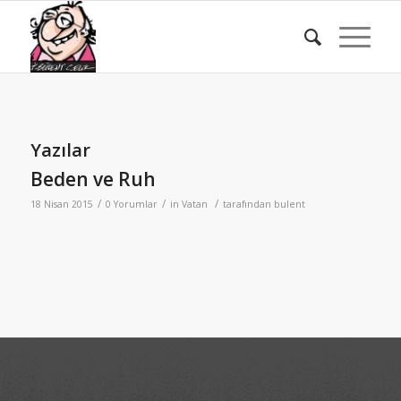
Yazılar
Beden ve Ruh
/
/
/
18 Nisan 2015
0 Yorumlar
in
Vatan
tarafından
bulent