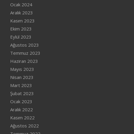
Ocak 2024
Aralık 2023
Kasım 2023
Ekim 2023
Eylül 2023
Ağustos 2023
Temmuz 2023
Haziran 2023
Mayıs 2023
Nisan 2023
Mart 2023
Şubat 2023
Ocak 2023
Aralık 2022
Kasım 2022
Ağustos 2022
Temmuz 2022